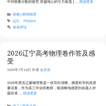
中对能量分配的探究 穿越地心的引力振荡 J …
阅读更多
分
研教|席明纳理
类
标
JQX
、
Physics
签
发表评论
2026辽宁高考物理卷作答及感
受
2026年7月14日
作者
金庆辰
2026年黑吉辽蒙物理卷是一份导向清晰、梯度科学的高质
量试卷，作为高三毕业班教师，能清晰地感受到命题人对
题目准 …
阅读更多
分
高三|苦海泛舟