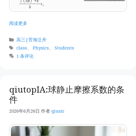
阅读更多
分
高三|苦海泛舟
类
标
class
、
Physics
、
Students
签
1 条评论
qiutopIA:球静止摩擦系数的条
件
2026年6月26日
作者
qiusir