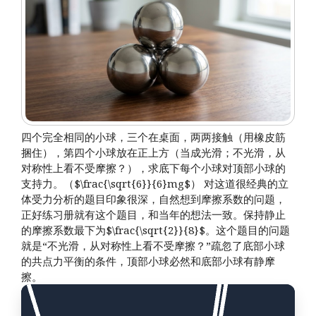
四个完全相同的小球，三个在桌面，两两接触（用橡皮筋
捆住），第四个小球放在正上方（当成光滑；不光滑，从
对称性上看不受摩擦？），求底下每个小球对顶部小球的
支持力。（$\frac{\sqrt{6}}{6}mg$） 对这道很经典的立
体受力分析的题目印象很深，自然想到摩擦系数的问题，
正好练习册就有这个题目，和当年的想法一致。保持静止
的摩擦系数最下为$\frac{\sqrt{2}}{8}$。这个题目的问题
就是“不光滑，从对称性上看不受摩擦？”疏忽了底部小球
的共点力平衡的条件，顶部小球必然和底部小球有静摩
擦。