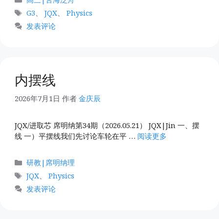
类
标
G3
、
JQX
、
Physics
签
发表评论
内摆线
2026年7月1日
作者
金庆辰
JQX/进取芯 席明纳第34期（2026.05.21） JQX|Jin 一、摆
线 一）平摆线我们先讨论车轮在平 …
阅读更多
分
研教|席明纳理
类
标
JQX
、
Physics
签
发表评论