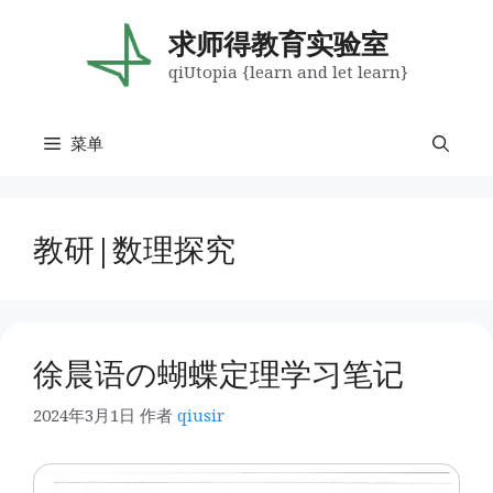
跳
至
求师得教育实验室
内
qiUtopia {learn and let learn}
容
菜单
教研|数理探究
徐晨语の蝴蝶定理学习笔记
2024年3月1日
作者
qiusir