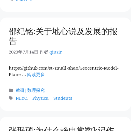
邵纪铭:关于地心说及发展的报
告
2023年7月14日
作者
qiusir
https://github.com/st-small-shao/Geocentric-Model-
Plane …
阅读更多
分
教研|数理探究
类
标
NEYC
、
Physics
、
Students
签
张珉硕:为什么静电常数k记作…