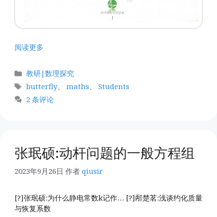
阅读更多
分
教研|数理探究
类
标
butterfly
、
maths
、
Students
签
2 条评论
张珉硕:动杆问题的一般方程组
2023年9月26日
作者
qiusir
[?]张珉硕:为什么静电常数k记作… [?]邴楚茗:浅谈约化质量
与恢复系数