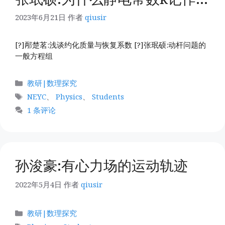
2023年6月21日
作者
qiusir
[?]邴楚茗:浅谈约化质量与恢复系数 [?]张珉硕:动杆问题的
一般方程组
分
教研|数理探究
类
标
NEYC
、
Physics
、
Students
签
1 条评论
孙浚豪:有心力场的运动轨迹
2022年5月4日
作者
qiusir
分
教研|数理探究
类
标