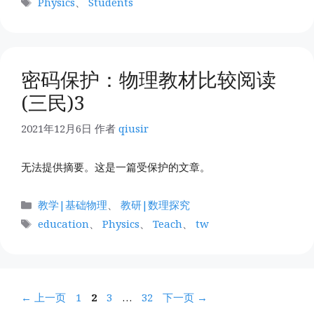
Physics
、
Students
签
密码保护：物理教材比较阅读
(三民)3
2021年12月6日
作者
qiusir
无法提供摘要。这是一篇受保护的文章。
分
教学|基础物理
、
教研|数理探究
类
标
education
、
Physics
、
Teach
、
tw
签
页
页
页
页
←
上一页
1
2
3
…
32
下一页
→
面
面
面
面