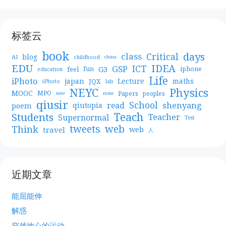
标签云
book
days
Critical
class
blog
AI
childhood
china
EDU
IDEA
ICT
GSP
G3
feel
fun
iphone
education
Life
iPhoto
japan
Lecture
maths
JQX
iPhoto
lab
NEYC
Physics
MOOC
MPO
Papers
peoples
new
none
qiusir
School
shenyang
read
poem
qiutopia
Teach
Students
Teacher
Supernormal
Test
web
tweets
Think
travel
web
人
近期文章
能屈能伸
解惑
穿越地心的运动