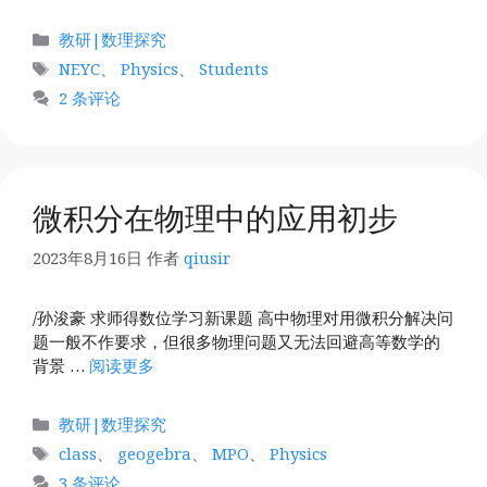
分
教研|数理探究
类
标
NEYC
、
Physics
、
Students
签
2 条评论
微积分在物理中的应用初步
2023年8月16日
作者
qiusir
/孙浚豪 求师得数位学习新课题 高中物理对用微积分解决问
题一般不作要求，但很多物理问题又无法回避高等数学的
背景 …
阅读更多
分
教研|数理探究
类
标
class
、
geogebra
、
MPO
、
Physics
签
3 条评论