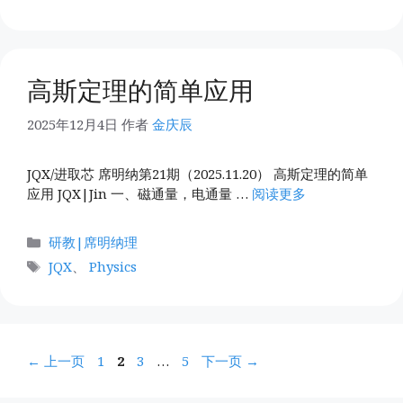
签
高斯定理的简单应用
2025年12月4日
作者
金庆辰
JQX/进取芯 席明纳第21期（2025.11.20） 高斯定理的简单
应用 JQX|Jin 一、磁通量，电通量 …
阅读更多
分
研教|席明纳理
类
标
JQX
、
Physics
签
页
页
页
页
←
上一页
1
2
3
…
5
下一页
→
面
面
面
面