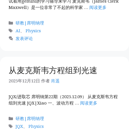
试着用gemini的学习辅导来学习 麦克斯韦（James Clerk
Maxwell）是一位非常了不起的科学家 …
阅读更多
分
研教|席明纳理
类
标
AI
、
Physics
签
发表评论
从麦克斯韦方程组到光速
2025年12月12日
作者
肖遥
JQX/进取芯 席明纳第22期（2025.12.09） 从麦克斯韦方程
组到光速 JQX|Xiao 一、波动方程 …
阅读更多
分
研教|席明纳理
类
标
JQX
、
Physics