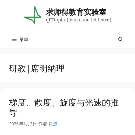
跳
至
求师得教育实验室
内
qiUtopia {learn and let learn}
容
菜单
研教|席明纳理
梯度、散度、旋度与光速的推
导
2026年4月3日
作者
肖遥