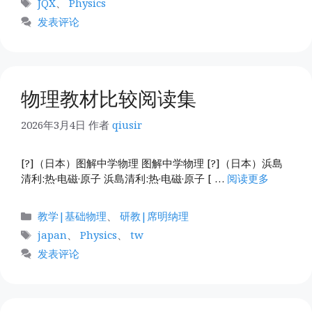
标
JQX
、
Physics
签
发表评论
物理教材比较阅读集
2026年3月4日
作者
qiusir
[?]（日本）图解中学物理 图解中学物理 [?]（日本）浜島
清利:热·电磁·原子 浜島清利:热·电磁·原子 [ …
阅读更多
分
教学|基础物理
、
研教|席明纳理
类
标
japan
、
Physics
、
tw
签
发表评论