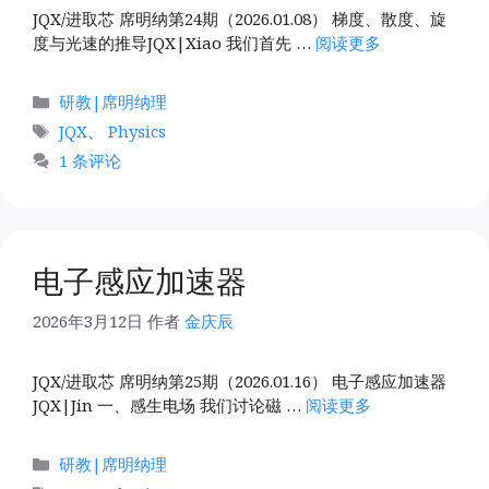
JQX/进取芯 席明纳第24期（2026.01.08） 梯度、散度、旋
度与光速的推导JQX|Xiao 我们首先 …
阅读更多
分
研教|席明纳理
类
标
JQX
、
Physics
签
1 条评论
电子感应加速器
2026年3月12日
作者
金庆辰
JQX/进取芯 席明纳第25期（2026.01.16） 电子感应加速器
JQX|Jin 一、感生电场 我们讨论磁 …
阅读更多
分
研教|席明纳理
类