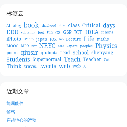
标签云
book
days
Critical
class
blog
AI
childhood
china
EDU
IDEA
ICT
GSP
G3
feel
fun
iphone
education
Life
iPhoto
japan
Lecture
maths
JQX
iPhoto
lab
NEYC
Physics
MOOC
MPO
Papers
peoples
new
none
qiusir
School
shenyang
read
poem
qiutopia
Teach
Students
Teacher
Supernormal
Test
web
tweets
Think
travel
web
人
近期文章
能屈能伸
解惑
穿越地心的运动