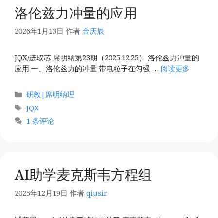
洛伦兹力冲量的应用
2026年1月13日
作者
金庆辰
JQX/进取芯 席明纳第23期（2025.12.25） 洛伦兹力冲量的
应用 一、洛伦兹力的冲量 带电粒子在匀强 …
阅读更多
分
研教|席明纳理
类
标
JQX
签
1 条评论
AI助学麦克斯韦方程组
2025年12月19日
作者
qiusir