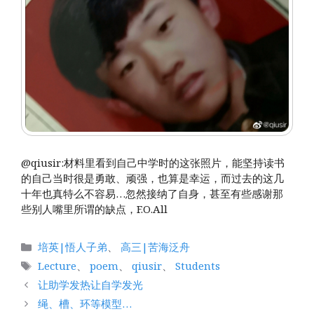
@qiusir:材料里看到自己中学时的这张照片，能坚持读书
的自己当时很是勇敢、顽强，也算是幸运，而过去的这几
十年也真特么不容易…忽然接纳了自身，甚至有些感谢那
些别人嘴里所谓的缺点，F.O.All
分
培英|悟人子弟
、
高三|苦海泛舟
类
标
Lecture
、
poem
、
qiusir
、
Students
签
让助学发热让自学发光
绳、槽、环等模型…