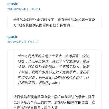
qiusir
2016年9月24日 下午8:11
学生说她双语的老师转发了，也有学生说她妈妈一直说
好~朋友从他朋友圈看到有校长转发的…
qiusir
2020年3月7日 下午8:11
qiusir,我几天前去做了个手术，疼得厉害，没法
吃饭，也几乎没睡觉，感觉学习非常困难，接近
绝望。现在听到您的演讲，又充满了动力，恢复
了希望，我两个多月前去做了角膜手术，现在不
能过度用眼，我每次休息的时候都会听这个，往
往听到流泪，谢谢您qiusir！
近日偶然发现电脑里存着一段几年前演讲的录音，随手
也分享给几个高三的同学。后来收到镨同学的留言，这
里也祝他早日康复，高考大捷…