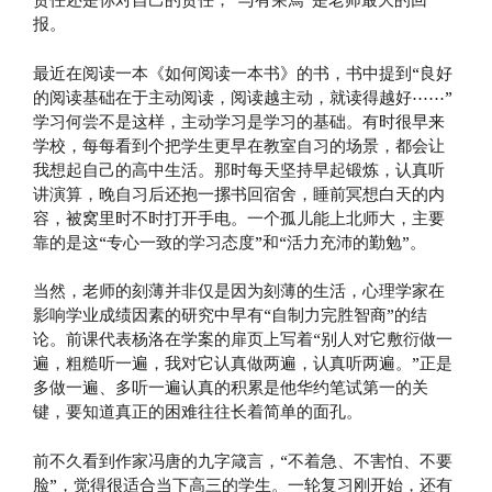
报。
最近在阅读一本《如何阅读一本书》的书，书中提到“良好
的阅读基础在于主动阅读，阅读越主动，就读得越好⋯⋯”
学习何尝不是这样，主动学习是学习的基础。有时很早来
学校，每每看到个把学生更早在教室自习的场景，都会让
我想起自己的高中生活。那时每天坚持早起锻炼，认真听
讲演算，晚自习后还抱一摞书回宿舍，睡前冥想白天的内
容，被窝里时不时打开手电。一个孤儿能上北师大，主要
靠的是这“专心一致的学习态度”和“活力充沛的勤勉”。
当然，老师的刻薄并非仅是因为刻薄的生活，心理学家在
影响学业成绩因素的研究中早有“自制力完胜智商”的结
论。前课代表杨洛在学案的扉页上写着“别人对它敷衍做一
遍，粗糙听一遍，我对它认真做两遍，认真听两遍。”正是
多做一遍、多听一遍认真的积累是他华约笔试第一的关
键，要知道真正的困难往往长着简单的面孔。
前不久看到作家冯唐的九字箴言，“不着急、不害怕、不要
脸”，觉得很适合当下高三的学生。一轮复习刚开始，还有