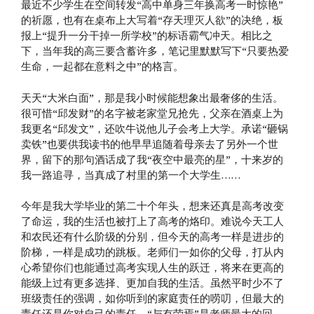
最近不少学生在空间转发“高中单身三年换高考一时惊艳”
的祈愿，也有在桌布上大写着“存天理灭人欲”的决绝，板
报上“提升一分干掉一所学校”的标语霸气冲天。相比之
下，当年我的高三要含蓄许多，笔记里默默写下“只要热爱
生命，一起都在意料之中”的格言。
天天“大米白面”，那是我小时候能想象出最奢侈的生活。
很可惜“邱发财”的名字被老家堂兄抢先，父亲在酒桌上为
我更名“邱发文”，还吹牛说他儿子会考上大学。承诺“砸锅
卖铁”也要供我读书的他早早追随着母亲去了另外一个世
界，留下的那句酒话成了我“夜空中最亮的星”，十来岁的
我一路追寻，当真成了村里的第一个大学生……
今年是我大学毕业的第二十个年头，想来还真是高考改变
了命运，我的生活也被打上了高考的烙印。难说今天工人
和农民还有什么阶级的分别，但今天的高考一样是进步的
阶梯，一样是成功的跳板。老师们一如你的父母，打从内
心希望你们也能通过高考实现人生的跃迁，将来在更高的
能级上过有更多选择、更加自我的生活。虽然平时少不了
班级责任的强调，如你听到的家庭责任的唠叨，但最大的
责任还是你对自己的责任，“与有荣焉”是老师最大的回