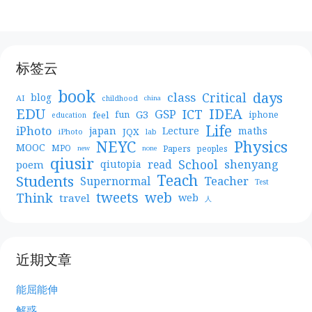
标签云
book
days
Critical
class
blog
AI
childhood
china
EDU
IDEA
ICT
GSP
G3
feel
fun
iphone
education
Life
iPhoto
japan
Lecture
maths
JQX
iPhoto
lab
NEYC
Physics
MOOC
MPO
Papers
peoples
new
none
qiusir
School
shenyang
read
poem
qiutopia
Teach
Students
Teacher
Supernormal
Test
web
tweets
Think
travel
web
人
近期文章
能屈能伸
解惑