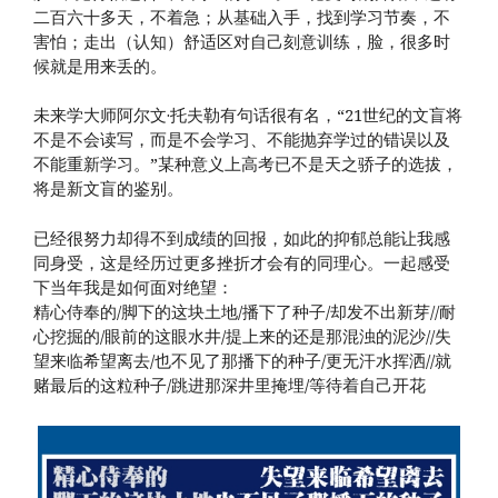
二百六十多天，不着急；从基础入手，找到学习节奏，不
害怕；走出（认知）舒适区对自己刻意训练，脸，很多时
候就是用来丢的。
未来学大师阿尔文·托夫勒有句话很有名，“21世纪的文盲将
不是不会读写，而是不会学习、不能抛弃学过的错误以及
不能重新学习。”某种意义上高考已不是天之骄子的选拔，
将是新文盲的鉴别。
已经很努力却得不到成绩的回报，如此的抑郁总能让我感
同身受，这是经历过更多挫折才会有的同理心。一起感受
下当年我是如何面对绝望：
精心侍奉的/脚下的这块土地/播下了种子/却发不出新芽//耐
心挖掘的/眼前的这眼水井/提上来的还是那混浊的泥沙//失
望来临希望离去/也不见了那播下的种子/更无汗水挥洒//就
赌最后的这粒种子/跳进那深井里掩埋/等待着自己开花