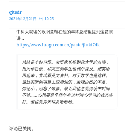
qiusir
2021年12月21日 上午10:25
中科大就读的欧阳童鞋在他的年终总结里提到这篇演
讲…
https://www.luogu.com.cn/paste/jluki74k
总结是个好习惯。常听家长提到你大学的点滴，
很为你骄傲，和高三的学生也偶尔提及。把英语
用起来，尝试看英文资料。对于数学也是这样。
通过实际的项目去应用知识，发现自己的不足。
你还小，别忘了锻炼。最近我也总觉得读书时间
不够……心想要是早些年有这样潜心学习的状态多
好。但也觉得来得及哈哈哈。
评论已关闭。