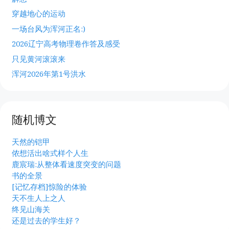
穿越地心的运动
一场台风为浑河正名:)
2026辽宁高考物理卷作答及感受
只见黄河滚滚来
浑河2026年第1号洪水
随机博文
天然的铠甲
侬想活出啥式样个人生
鹿宸瑞:从整体看速度突变的问题
书的全景
[记忆存档]惊险的体验
天不生人上之人
终见山海关
还是过去的学生好？