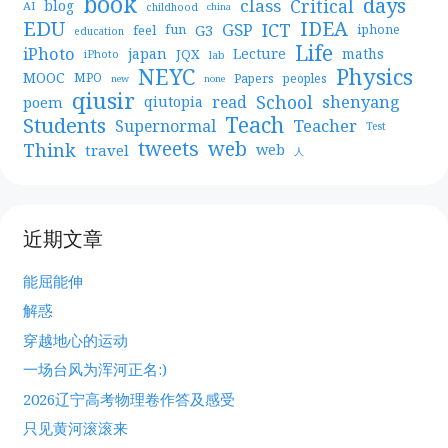
book
days
Critical
class
blog
AI
childhood
china
EDU
IDEA
ICT
GSP
G3
feel
fun
iphone
education
Life
iPhoto
japan
Lecture
maths
JQX
iPhoto
lab
NEYC
Physics
MOOC
MPO
Papers
peoples
new
none
qiusir
School
shenyang
read
poem
qiutopia
Teach
Students
Teacher
Supernormal
Test
web
tweets
Think
travel
web
人
近期文章
能屈能伸
解惑
穿越地心的运动
一场台风为浑河正名:)
2026辽宁高考物理卷作答及感受
只见黄河滚滚来