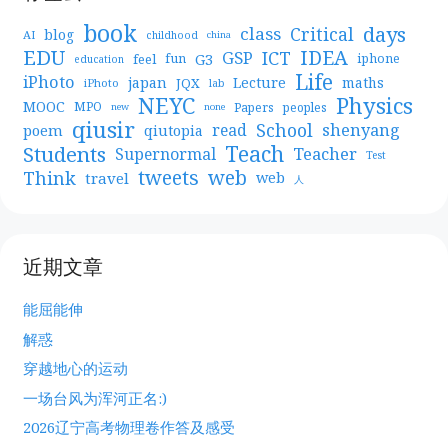
book
days
Critical
class
blog
AI
childhood
china
EDU
IDEA
ICT
GSP
G3
feel
fun
iphone
education
Life
iPhoto
japan
Lecture
maths
JQX
iPhoto
lab
NEYC
Physics
MOOC
MPO
Papers
peoples
new
none
qiusir
School
shenyang
read
poem
qiutopia
Teach
Students
Teacher
Supernormal
Test
web
tweets
Think
travel
web
人
近期文章
能屈能伸
解惑
穿越地心的运动
一场台风为浑河正名:)
2026辽宁高考物理卷作答及感受