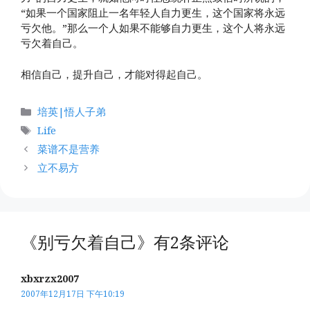
“如果一个国家阻止一名年轻人自力更生，这个国家将永远
亏欠他。”那么一个人如果不能够自力更生，这个人将永远
亏欠着自己。
相信自己，提升自己，才能对得起自己。
分
培英|悟人子弟
类
标
Life
签
菜谱不是营养
立不易方
《别亏欠着自己》有2条评论
xbxrzx2007
2007年12月17日 下午10:19