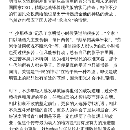
明博从吃酒糟的寒窗苦到权高位重的首尔市长和未来的韩
国国家CEO，精彩地演绎着现代版的状元传奇，相信不少
的韩国民众投票给他也是出于情愿成全他的神话的缘故，
当然这也很应了国人读书“求功名”的情愫。
“年少那些事”记录了李明博小时候受过的很多苦，“全家７
口以酒糟为主要食物，每日两餐”、“戴草帽卖爆米花”、“劳
累使健康状况不断恶化”等。相信很多人都认为自己小时候
也受过很多苦，但凡能被打动，总有自己的影子在里面。
不过苦本身并不特别，因为相对于现代的标准来看，那个
年代的所有人都在受苦。即便是真的受苦也只能博得一点
同情。关键是“平民的神话”在给平民一种希望，即便是玻
璃窗上的那只没有前途的苍蝇，因为阳光才会挣扎/活着。
时下，不少年轻人越发早就懂得世俗的成功道理，过分依
赖机遇和所谓的平台，任凭自己的才智枯萎而迷失自我。
相比初衷不改的坚定前行，更多的人选择寻找机遇，相比
不为五斗米折腰的自我，更多人的学会了屈从和迎合…不
好说李明博青年时期是不是一定也经历了价值观上的改
变，但这个传奇最为动人的地方是“拥有强有力的推进能
力”的自力更生，就如他向时任总统朴正熙致信时所说的，