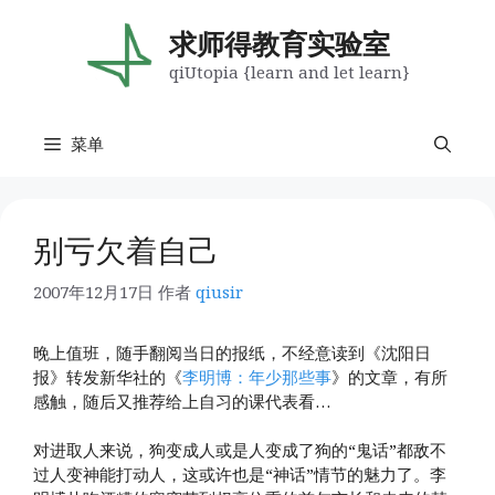
跳
至
求师得教育实验室
内
qiUtopia {learn and let learn}
容
菜单
别亏欠着自己
2007年12月17日
作者
qiusir
晚上值班，随手翻阅当日的报纸，不经意读到《沈阳日
报》转发新华社的《
李明博：年少那些事
》的文章，有所
感触，随后又推荐给上自习的课代表看…
对进取人来说，狗变成人或是人变成了狗的“鬼话”都敌不
过人变神能打动人，这或许也是“神话”情节的魅力了。李