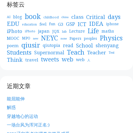
标签云
book
days
Critical
class
blog
AI
childhood
china
EDU
IDEA
ICT
GSP
G3
feel
fun
iphone
education
Life
iPhoto
japan
Lecture
maths
JQX
iPhoto
lab
NEYC
Physics
MOOC
MPO
Papers
peoples
new
none
qiusir
School
shenyang
read
poem
qiutopia
Teach
Students
Teacher
Supernormal
Test
web
tweets
Think
travel
web
人
近期文章
能屈能伸
解惑
穿越地心的运动
一场台风为浑河正名:)