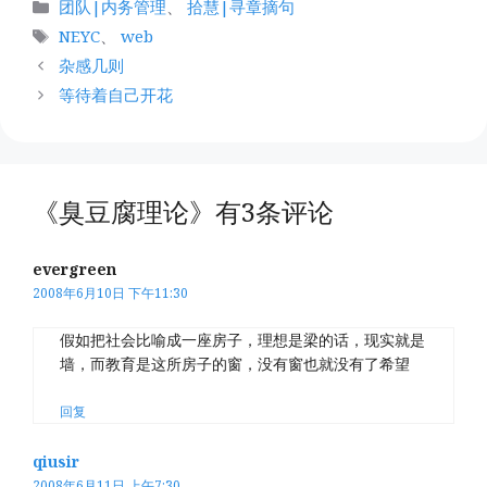
分
团队|内务管理
、
拾慧|寻章摘句
类
标
NEYC
、
web
签
杂感几则
等待着自己开花
《臭豆腐理论》有3条评论
evergreen
2008年6月10日 下午11:30
假如把社会比喻成一座房子，理想是梁的话，现实就是
墙，而教育是这所房子的窗，没有窗也就没有了希望
回复
qiusir
2008年6月11日 上午7:30