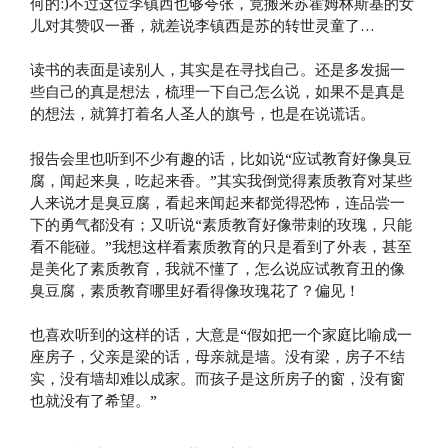
何的:)不过这位李镇西也够夸张，竟搬来苏霍姆林斯基的女
儿对其赞叹一番，就差说李镇西是苏的转世灵童了…
读书的表面是读别人，其实是在寻找自己。还是多发掘一
些自己的真是想法，梳理一下自己怎么说，如果不是真是
的想法，就算打着名人圣人的旗号，也是在说谎话。
报告会里也听到不少有趣的话，比如说“应试教育好像臭豆
腐，闻起来臭，吃起来香。”其实我倒觉得素质教育对某些
人来说才是臭豆腐，看起来闻起来都觉得恐怖，连品尝一
下的勇气都没有；又听说“素质教育好像带刺的玫瑰，只能
看不能碰。”我想这样看素质教育的只是看到了外表，甚至
是美化了素质教育，我就不懂了，怎么说应试教育丑的像
臭豆腐，素质教育哪里好看得像玫瑰花了？偏见！
也喜欢听到的这样的话，大意是“假如把一个家庭比喻成一
座房子，父亲是梁的话，母亲就是墙。没有梁，房子不结
实，没有墙却难以成家。而孩子是这所房子的窗，没有窗
也就没有了希望。”