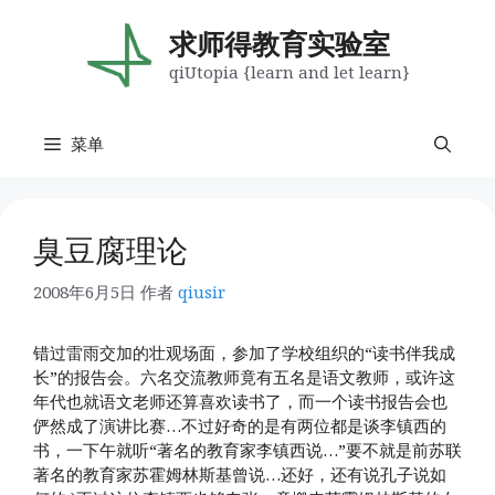
跳
至
求师得教育实验室
内
qiUtopia {learn and let learn}
容
菜单
臭豆腐理论
2008年6月5日
作者
qiusir
错过雷雨交加的壮观场面，参加了学校组织的“读书伴我成
长”的报告会。六名交流教师竟有五名是语文教师，或许这
年代也就语文老师还算喜欢读书了，而一个读书报告会也
俨然成了演讲比赛…不过好奇的是有两位都是谈李镇西的
书，一下午就听“著名的教育家李镇西说…”要不就是前苏联
著名的教育家苏霍姆林斯基曾说…还好，还有说孔子说如