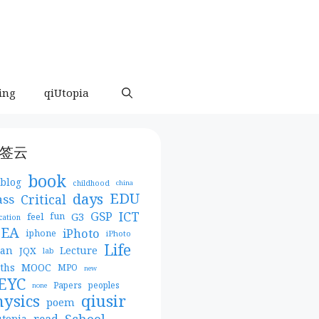
ing
qiUtopia
签云
book
blog
childhood
china
days
EDU
Critical
ass
ICT
GSP
G3
feel
fun
cation
DEA
iPhoto
iphone
iPhoto
Life
pan
Lecture
JQX
lab
MOOC
ths
MPO
new
EYC
Papers
peoples
none
qiusir
hysics
poem
School
read
utopia