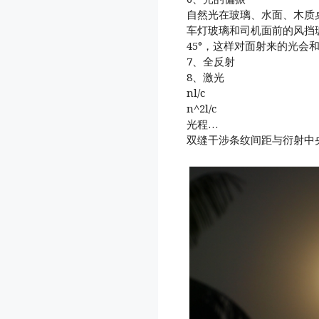
自然光在玻璃、水面、木质
车灯玻璃和司机面前的风挡
45°，这样对面射来的光会
7、全反射
8、激光
nl/c
n^2l/c
光程…
双缝干涉条纹间距与衍射中