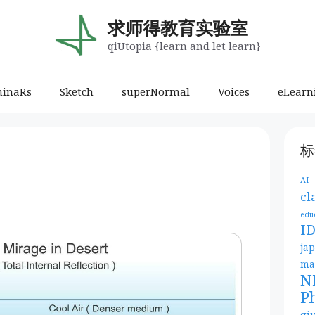
求师得教育实验室
qiUtopia {learn and let learn}
minaRs
Sketch
superNormal
Voices
eLearn
标
AI
cl
edu
I
ja
ma
N
P
qi