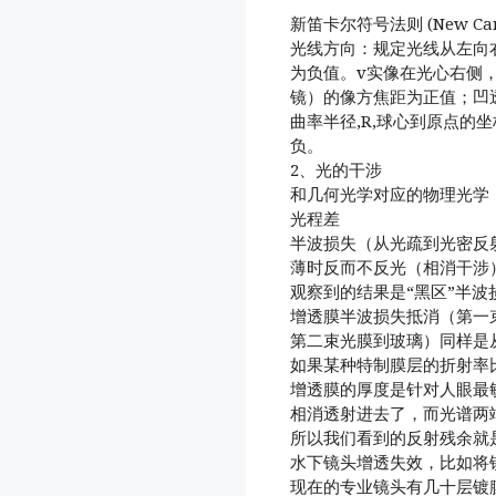
新笛卡尔符号法则 (New Cartes
光线方向：规定光线从左向
为负值。v实像在光心右侧
镜）的像方焦距为正值；凹
曲率半径,R,球心到原点的
负。
2、光的干涉
和几何光学对应的物理光学
光程差
半波损失（从光疏到光密反射
薄时反而不反光（相消干涉
观察到的结果是“黑区”半
增透膜半波损失抵消（第一
第二束光膜到玻璃）同样是
如果某种特制膜层的折射率
增透膜的厚度是针对人眼最敏
相消透射进去了，而光谱两端
所以我们看到的反射残余就
水下镜头增透失效，比如将
现在的专业镜头有几十层镀