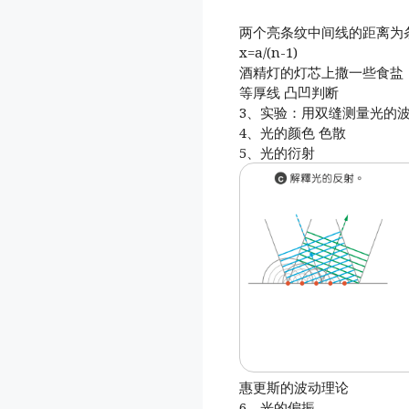
两个亮条纹中间线的距离为
x=a/(n-1)
酒精灯的灯芯上撒一些食盐
等厚线 凸凹判断
3、实验：用双缝测量光的
4、光的颜色 色散
5、光的衍射
惠更斯的波动理论
6、光的偏振