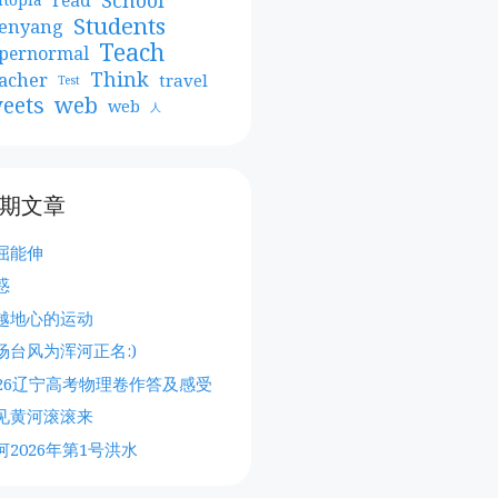
Students
enyang
Teach
pernormal
Think
acher
travel
Test
web
eets
web
人
期文章
屈能伸
惑
越地心的运动
场台风为浑河正名:)
026辽宁高考物理卷作答及感受
见黄河滚滚来
河2026年第1号洪水