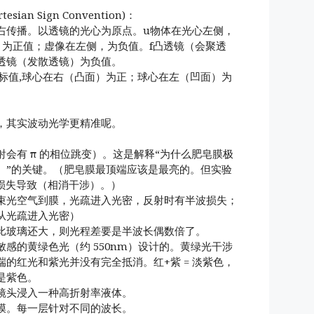
ian Sign Convention)：
右传播。以透镜的光心为原点。u物体在光心左侧，
，为正值；虚像在左侧，为负值。f凸透镜（会聚透
透镜（发散透镜）为负值。
坐标值,球心在右（凸面）为正；球心在左（凹面）为
，其实波动光学更精准呢。
会有 π 的相位跳变）。这是解释“为什么肥皂膜极
）”的关键。（肥皂膜最顶端应该是最亮的。但实验
波损失导致（相消干涉）。）
束光空气到膜，光疏进入光密，反射时有半波损失；
从光疏进入光密）
比玻璃还大，则光程差要是半波长偶数倍了。
感的黄绿色光（约 550nm）设计的。黄绿光干涉
的红光和紫光并没有完全抵消。红+紫 = 淡紫色，
是紫色。
镜头浸入一种高折射率液体。
膜。每一层针对不同的波长。