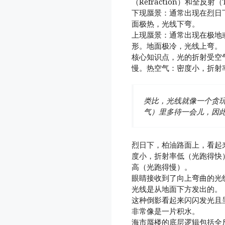
（Refraction）和全反射（To
下现蜃景：通常出现在烈日
面极热，光线下弯。
上现蜃景：通常出现在极地
形。地面极冷，光线上弯。
核心知识点，光的折射受空
慢。热空气：密度小，折射
类比，光线就像一个贪
气）里多待一会儿，因
烈日下，柏油路面上，看起
度小，折射率低（光跑得快
高（光跑得慢）。
眼睛接收到了向上弯曲的光
光线是从地面下方发出的。
这种倒影看起来闪闪发光且
非常像是一片积水。
海市蜃楼的底层逻辑包括全