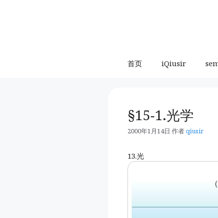
跳
至
内
容
首页
iQiusir
se
§15-1.光学
2000年1月14日
作者
qiusir
13.光