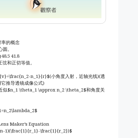
对折射率的概念
心圆。
8.5 41.8
计算正弦和正切等值。
n_2}{v}=\frac{n_2-n_1}{r}$(小角度入射，近轴光线)(透
用它推导透镜成像公式)
 \theta_1 \approx n_2 \theta_2$和角度关
=n_2\lambda_2$
Maker’s Equation
n-1)(\frac{1}{r_1}-\frac{1}{r_2})$