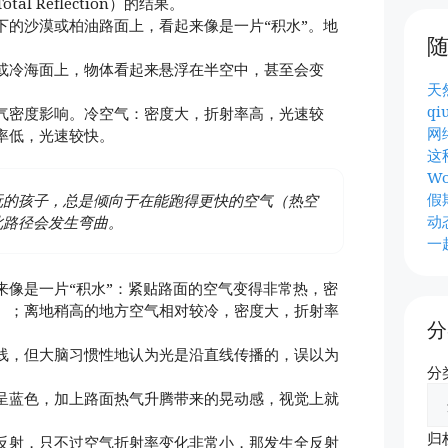
tal Reflection）的结果。
下的沙漠或柏油路面上，看起来像是一片“积水”。地
或冷海面上，物体看起来悬浮在半空中，甚至会变
天
qi
气密度影响。冷空气：密度大，折射率高，光速较
网
率低，光速较快。
这
Wo
假
玩的孩子，总是倾向于在能跑得更快的空气（热空
动
此路径会发生弯曲。
一
来像是一片“积水”：紧贴路面的空气变得非常热，密
）；离地稍高的地方空气相对较冷，密度大，折射率
分
线，但大脑习惯性地认为光是沿直线传播的，误以为
分
呈蓝色，加上路面热气升腾带来的晃动感，视觉上就
归
反射，只不过空气折射率变化非常小，那发生全反射