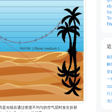
sh
Su
Te
tw
近
能
解
穿
一
2
只
浑
而是光线在通过密度不均匀的空气层时发生折射