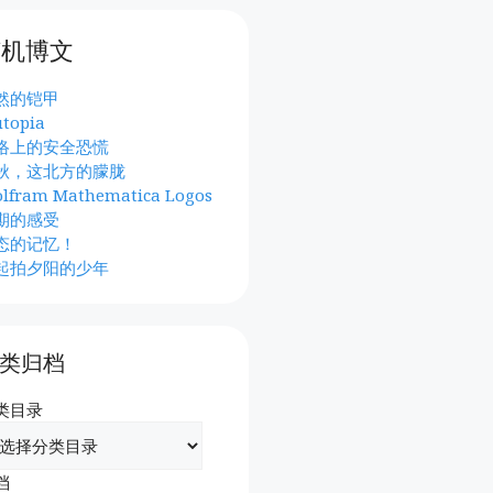
随机博文
然的铠甲
utopia
络上的安全恐慌
秋，这北方的朦胧
lfram Mathematica Logos
期的感受
态的记忆！
起拍夕阳的少年
类归档
类目录
档