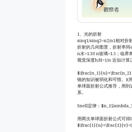
1、光的折射
sinq1/sinq2=n2/n1相
折射的几何图景，折射率同
n水=1.33 n玻璃=1.5；临界角4
视觉深度h/H=1/n 近似
$\frac{n_1}{u}+\frac{
镜的知识被弱化和可惜。)(
单球面折射公式推导，用到近似$n_1
系。
Snell定律：$n_1\lambda_1
用两次单球面折射公式可得Lens 
$\frac{1}{u}+\frac{1}{v}=(