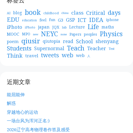
标签云
book
days
Critical
class
blog
AI
childhood
china
EDU
IDEA
ICT
GSP
G3
feel
fun
iphone
education
Life
iPhoto
japan
Lecture
maths
JQX
iPhoto
lab
NEYC
Physics
MOOC
MPO
Papers
peoples
new
none
qiusir
School
shenyang
read
poem
qiutopia
Teach
Students
Teacher
Supernormal
Test
web
tweets
Think
travel
web
人
近期文章
能屈能伸
解惑
穿越地心的运动
一场台风为浑河正名:)
2026辽宁高考物理卷作答及感受