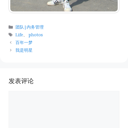
分
团队|内务管理
类
标
Life
、
photos
签
百年一梦
我是明星
发表评论
评
论