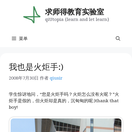
跳
至
求师得教育实验室
内
qiUtopia {learn and let learn}
容
菜单
我也是火炬手:)
2008年7月30日
作者
qiusir
学生惊讶地问，“您是火炬手吗？火炬怎么没有火呢？”火
炬手是假的，但火炬却是真的，沉甸甸的呢:)thank that
boy!