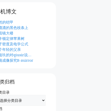
随机博文
然的铠甲
漉漉的黑色枝条上
面镜大楼
牛顿定律苹果树
于密度及电学公式
个年轻的父亲
陆玖的对qiusir说…
镜成像探究B-mirror
类归档
类目录
档