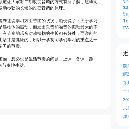
顺道让大家对二胡改变音调的方式有所了解，这样同
sh
振动琴弦的长短的改变音调的原理。
Su
Te
跑来述说学习方面苦恼的状况，顺便说了下关于学习
tw
是靠物体的振动，而发出乐音和噪音的振动最大的不
。有节奏的乐音对动植物的生长都有好处，而杂乱的
生活才是健康的，所以开学初同学们学习的重点之一
学习的节奏。
近
烦躁，想必也是生活节奏的问题。上课，备课，跑
有节奏地生活。
能
解
穿
一
2
只
浑