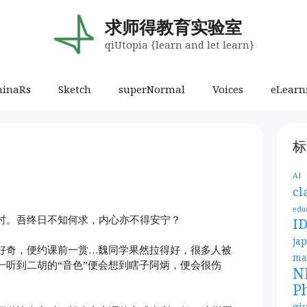
求师得教育实验室
qiUtopia {learn and let learn}
minaRs
Sketch
superNormal
Voices
eLearn
标
AI
cl
edu
时。吾终日不知何求，内心亦不得安宁？
I
ja
好奇，便约课前一赏…魏同学果然拉得好，很多人被
ma
一听到二胡的“音色”便会想到瞎子阿炳，便会很伤
N
P
qi