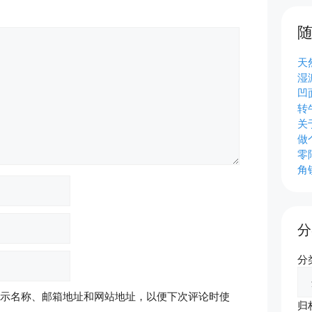
天
湿
凹
转
关
做
零
角
分
分
示名称、邮箱地址和网站地址，以便下次评论时使
归