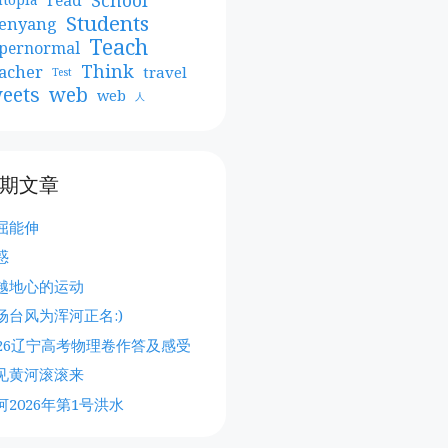
Students
enyang
Teach
pernormal
Think
acher
travel
Test
web
eets
web
人
期文章
屈能伸
惑
越地心的运动
场台风为浑河正名:)
026辽宁高考物理卷作答及感受
见黄河滚滚来
河2026年第1号洪水