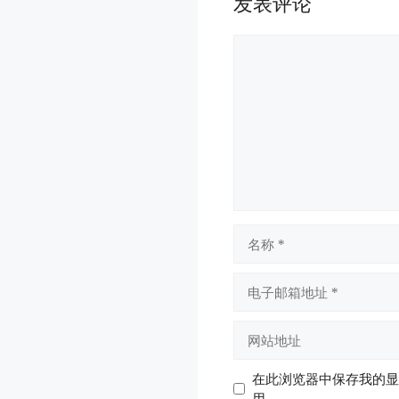
发表评论
评
论
名
称
电
子
邮
网
箱
站
地
地
在此浏览器中保存我的显
址
址
用。