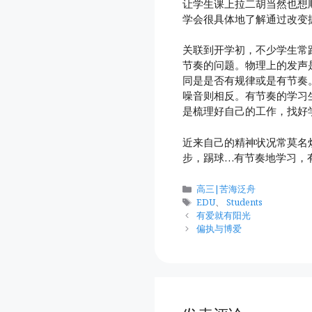
让学生课上拉二胡当然也想
学会很具体地了解通过改变
关联到开学初，不少学生常
节奏的问题。物理上的发声
同是是否有规律或是有节奏
噪音则相反。有节奏的学习
是梳理好自己的工作，找好
近来自己的精神状况常莫名
步，踢球…有节奏地学习，
分
高三|苦海泛舟
类
标
EDU
、
Students
签
有爱就有阳光
偏执与博爱