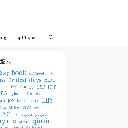
ing
qiUtopia
签云
book
blog
childhood
china
days
EDU
Critical
ass
ICT
GSP
G3
feel
fun
cation
DEA
iPhoto
iphone
iPhoto
Life
pan
Lecture
JQX
lab
MOOC
ths
MPO
new
EYC
Papers
peoples
none
qiusir
hysics
poem
School
read
utopia