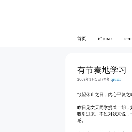
跳
至
内
容
首页
iQiusir
se
有节奏地学习
2008年9月1日
作者
qiusir
欲望休止之日，内心平复之
昨日见文天同学提着二胡，
吸引过来。不过对我来说，
感。