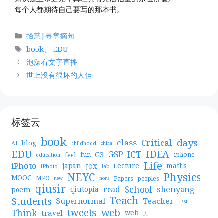
每个人都期待自己要写的那本书。
分
拾慧|寻章摘句
类
标
book
、
EDU
签
泡澡看文字直播
世上没有很坏的人但
标签云
book
days
Critical
class
blog
AI
childhood
china
EDU
IDEA
ICT
GSP
G3
feel
fun
iphone
education
Life
iPhoto
japan
Lecture
maths
JQX
iPhoto
lab
NEYC
Physics
MOOC
MPO
Papers
peoples
new
none
qiusir
School
shenyang
read
poem
qiutopia
Teach
Students
Teacher
Supernormal
Test
web
tweets
Think
travel
web
人