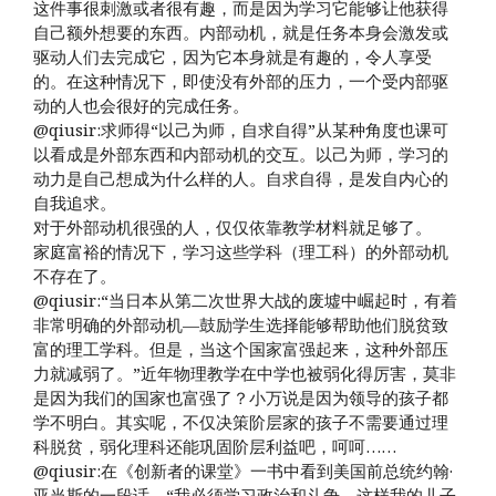
这件事很刺激或者很有趣，而是因为学习它能够让他获得
自己额外想要的东西。内部动机，就是任务本身会激发或
驱动人们去完成它，因为它本身就是有趣的，令人享受
的。在这种情况下，即使没有外部的压力，一个受内部驱
动的人也会很好的完成任务。
@qiusir:求师得“以己为师，自求自得”从某种角度也课可
以看成是外部东西和内部动机的交互。以己为师，学习的
动力是自己想成为什么样的人。自求自得，是发自内心的
自我追求。
对于外部动机很强的人，仅仅依靠教学材料就足够了。
家庭富裕的情况下，学习这些学科（理工科）的外部动机
不存在了。
@qiusir:“当日本从第二次世界大战的废墟中崛起时，有着
非常明确的外部动机—鼓励学生选择能够帮助他们脱贫致
富的理工学科。但是，当这个国家富强起来，这种外部压
力就减弱了。”近年物理教学在中学也被弱化得厉害，莫非
是因为我们的国家也富强了？小万说是因为领导的孩子都
学不明白。其实呢，不仅决策阶层家的孩子不需要通过理
科脱贫，弱化理科还能巩固阶层利益吧，呵呵……
@qiusir:在《创新者的课堂》一书中看到美国前总统约翰·
亚当斯的一段话，“我必须学习政治和斗争，这样我的儿子