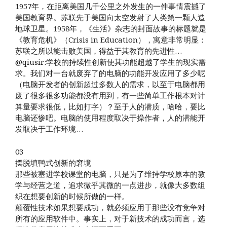
1957年，在距离美国几千公里之外发生的一件事情震撼了
美国教育界。苏联先于美国向太空发射了人类第一颗人造
地球卫星。1958年，《生活》杂志的封面故事的标题就是
《教育危机》（Crisis in Education），寓意非常明显：
苏联之所以能击败美国，得益于其教育的先进性…
@qiusir:学校的持续性创新使其功能超越了学生的现实需
求。我们对一台就废弃了的电脑的功能开发应用了多少呢
（电脑开发者的创新超过多数人的需求，以至于电脑都用
废了很多很多功能都没有用到，有一些简单工作根本对计
算量要求很低，比如打字）？至于人的潜质，哈哈，要比
电脑还惨吧。电脑的使用程度取决于操作者，人的潜能开
发取决于工作环境…
03
摆脱填鸭式创新的窘境
那些被塞进学校课堂的电脑，只是为了维持学校原本的教
学与经营之道，追求微乎其微的一点进步，就像大多数组
织在想要创新的时候所做的一样。
颠覆性技术如果想要成功，就必须应用于那些没有竞争对
所有的应用软件中。事实上，对于新技术的成功而言，选