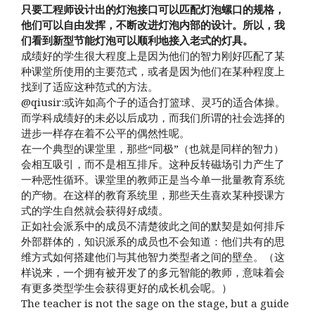
只要工程师设计出的灯泡接口可以匹配灯泡螺口的规格，
他们可以自由发挥，不断改进灯泡内部的设计。所以，我
们看到新型节能灯泡可以顺利地接入老式的灯具。
成绩好的学生很大程度上是因为他们的智力刚好匹配了某
种课堂所使用的主要范式，或者是因为他们在某种程度上
找到了适应这种范式的方法。
@qiusir:或许如高个子的适合打篮球、灵巧的适合体操。
而学科成绩好的未必以后成功，而我们所谓的社会选择的
进步一样存在着不公平的偶然性呢。
在一个典型的课堂里，那些“同极”（也就是同样的智力）
会相互吸引，而不是相互排斥。这种反转磁场引力产生了
一种恶性循环。课堂里的教师正是当今单一批量教育系统
的产物。在这样的教育系统里，那些天生喜欢某种授课方
式的学生自然就会获得好成绩。
正如社会派系中的成员不清楚彼此之间的默契是如何排斥
外部群体的，知识派系的成员也不会知道：他们共有的思
维方式如何搭建他们与其他智力类型者之间的壁垒。（这
样说来，一个拥有被开发了的多元智能的教师，意味着会
有更多类型学生会获得更好的成长机会呢。）
The teacher is not the sage on the stage, but a guide