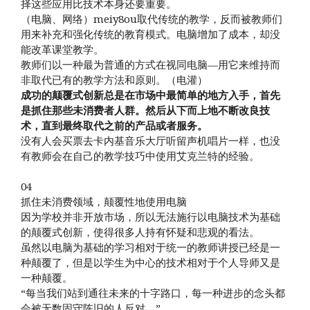
择这些应用比技术本身还要重要。
（电脑、网络）meiy8ou取代传统的教学，反而被教师们
用来补充和强化传统的教育模式。电脑增加了成本，却没
能改革课堂教学。
教师们以一种最为普通的方式在视同电脑—用它来维持而
非取代已有的教学方法和原则。（电灌）
成功的颠覆式创新总是在市场中最简单的地方入手，首先
是抓住那些未消费者人群。然后从下而上地不断改良技
术，直到最终取代之前的产品或者服务。
没有人会买票去卡内基音乐大厅听留声机唱片一样，也没
有教师会在自己的教学技巧中使用艾克兰特的经验。
04
抓住未消费领域，颠覆性地使用电脑
因为学校并非开放市场，所以无法施行以电脑技术为基础
的颠覆式创新，使得很多人持有怀疑和悲观的看法。
虽然以电脑为基础的学习相对于统一的教师讲授已经是一
种颠覆了，但是以学生为中心的技术相对于个人导师又是
一种颠覆。
“每当我们站到通往未来的十字路口，每一种进步的念头都
会被无数固守陈旧的人反对。”