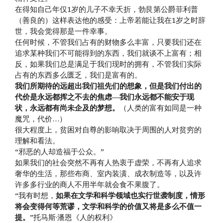
在得知自己年仅1岁的儿子不幸夭折，勃艮第公爵菲利普
（善良的）这样表达他的感受：上帝若能让我在1岁之时辞
世，我会觉得那是一件幸事。
任何时候，不管我们占有的财物多么丰富，只要我们还在
追求某种我们不可能得到的东西，我们就谈不上富有；相
反，如果我们总是满足于我们现时的拥有，不管我们实际
占有的东西多么匮乏，我们是富有的。
我们所期待的远超出我们祖先们的想象，但是我们付出的
代价是永远都挥之不去的焦虑—我们永远都不能安于现
状，永远都有尚未企及的梦想。
（人类的富有如同是一种
魔咒，代价…）
很大程度上，贫困对自尊的影响取决于周围的人对贫穷的
理解和看法。
“邪恶的人却造福于公众。”
如果我们的社会突然不再有人热衷于虚荣，不再有人追求
奢华的生活，那些布商、室内装潢、成衣制造等，以及许
许多多行业的商人不用半年就会食不果腹了。
“我有时想，
如果在文学和科学领域也实行世袭制度，情形
将会变得何等荒谬，文学和科学的价值又将是多么不值一
提。
”托马斯·潘恩《人的权利》