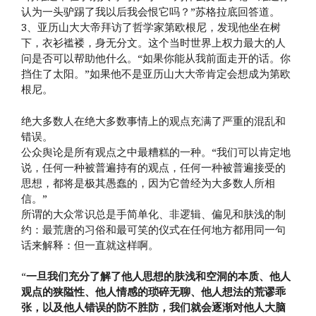
认为一头驴踢了我以后我会恨它吗？”苏格拉底回答道。
3、亚历山大大帝拜访了哲学家第欧根尼，发现他坐在树
下，衣衫褴褛，身无分文。这个当时世界上权力最大的人
问是否可以帮助他什么。“如果你能从我前面走开的话。你
挡住了太阳。”如果他不是亚历山大大帝肯定会想成为第欧
根尼。
绝大多数人在绝大多数事情上的观点充满了严重的混乱和
错误。
公众舆论是所有观点之中最糟糕的一种。“我们可以肯定地
说，任何一种被普遍持有的观点，任何一种被普遍接受的
思想，都将是极其愚蠢的，因为它曾经为大多数人所相
信。”
所谓的大众常识总是手简单化、非逻辑、偏见和肤浅的制
约：最荒唐的习俗和最可笑的仪式在任何地方都用同一句
话来解释：但一直就这样啊。
“
一旦我们充分了解了他人思想的肤浅和空洞的本质、他人
观点的狭隘性、他人情感的琐碎无聊、他人想法的荒谬乖
张，以及他人错误的防不胜防，我们就会逐渐对他人大脑