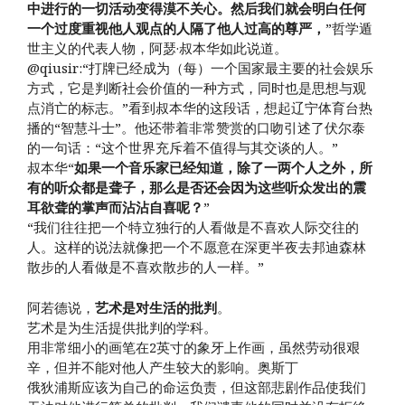
中进行的一切活动变得漠不关心。然后我们就会明白任何
一个过度重视他人观点的人隔了他人过高的尊严，
”哲学遁
世主义的代表人物，阿瑟·叔本华如此说道。
@qiusir:“打牌已经成为（每）一个国家最主要的社会娱乐
方式，它是判断社会价值的一种方式，同时也是思想与观
点消亡的标志。”看到叔本华的这段话，想起辽宁体育台热
播的“智慧斗士”。他还带着非常赞赏的口吻引述了伏尔泰
的一句话：“这个世界充斥着不值得与其交谈的人。” ​​​​
叔本华“
如果一个音乐家已经知道，除了一两个人之外，所
有的听众都是聋子，那么是否还会因为这些听众发出的震
耳欲聋的掌声而沾沾自喜呢？
”
“我们往往把一个特立独行的人看做是不喜欢人际交往的
人。这样的说法就像把一个不愿意在深更半夜去邦迪森林
散步的人看做是不喜欢散步的人一样。”
阿若德说，
艺术是对生活的批判
。
艺术是为生活提供批判的学科。
用非常细小的画笔在2英寸的象牙上作画，虽然劳动很艰
辛，但并不能对他人产生较大的影响。奥斯丁
俄狄浦斯应该为自己的命运负责，但这部悲剧作品使我们