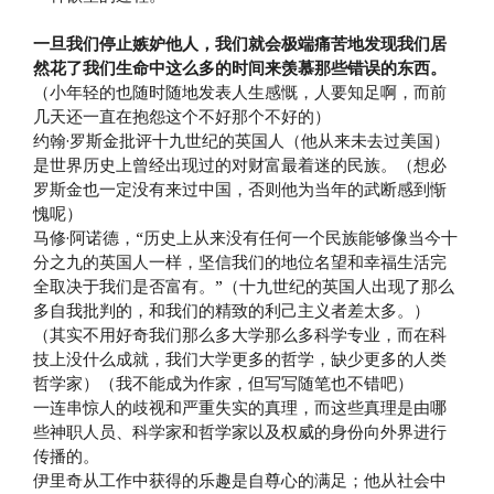
一旦我们停止嫉妒他人，我们就会极端痛苦地发现我们居
然花了我们生命中这么多的时间来羡慕那些错误的东西。
（小年轻的也随时随地发表人生感慨，人要知足啊，而前
几天还一直在抱怨这个不好那个不好的）
约翰·罗斯金批评十九世纪的英国人（他从来未去过美国）
是世界历史上曾经出现过的对财富最着迷的民族。（想必
罗斯金也一定没有来过中国，否则他为当年的武断感到惭
愧呢）
马修·阿诺德，“历史上从来没有任何一个民族能够像当今十
分之九的英国人一样，坚信我们的地位名望和幸福生活完
全取决于我们是否富有。”（十九世纪的英国人出现了那么
多自我批判的，和我们的精致的利己主义者差太多。）
（其实不用好奇我们那么多大学那么多科学专业，而在科
技上没什么成就，我们大学更多的哲学，缺少更多的人类
哲学家）（我不能成为作家，但写写随笔也不错吧）
一连串惊人的歧视和严重失实的真理，而这些真理是由哪
些神职人员、科学家和哲学家以及权威的身份向外界进行
传播的。
伊里奇从工作中获得的乐趣是自尊心的满足；他从社会中