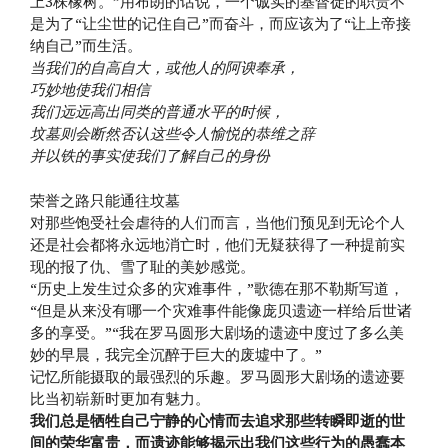
上3株橡树。”用布朗的话说，一个诚实的基督徒的职责不
是为了“让尘世的记住自己”而奋斗，而应该为了“让上帝接
纳自己”而生活。
当我们的自高自大，或他人的阿谀奉承，
巧妙地使我们相信
我们远远高出同类的普通水平的时候，
坟墓则会断然否认这些令人愉悦的恭维之辞
并以铁的事实使我们了解自己的身份
荣誉之路只能通往坟墓
对那些饱受社会虐待的人们而言，当他们预见到无论个人
还是社会都将永远地消亡时，他们无疑获得了一种提前实
现的报了仇、雪了耻的美妙感觉。
“历史上发生过众多的灾难事件，”歌德在那不勒斯写道，
“但是从来没有哪一个灾难事件能像庞贝遗迹一样给后世诸
多的享受。”“我在罗马圆形大剧场的遗迹中度过了多么美
妙的早晨，我完全沉醉于巨大的废墟中了。”
记忆所能摄取的最强烈的乐趣。罗马圆形大剧场的遗迹要
比当初崭新时更加有魅力。
我们总是牺牲自己宁静的心情而去追求那些转瞬即逝的世
间的荣华富贵，而遗迹能够揭示出我们这些行为的愚蠢本