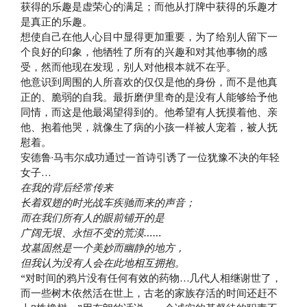
获得的乐趣是虚荣心的满足；而他从打牌中获得的乐趣才
是真正的乐趣。
想使自己在他人心目中显得更加重要，为了给别人留下一
个良好的印象，他牺牲了所有的兴趣和对其他事物的感
受，然而他现在发现，别人对他根本就不在乎。
他意识到周围的人所喜欢的仅仅是他的身份，而不是他真
正的、脆弱的自我。最折磨伊里奇的是没有人能够给予他
同情，而这是他最渴望得到的。他希望有人抚摸着他、亲
他、抱着他哭，就像生了病的小孩一样被人宠着，被人抚
慰着。
安德鲁·马韦尔成功通过一首诗引诱了一位犹豫不决的年轻
女子…
在我的背后经常传来
长着双翅的时光战车疾驰而来的声音；
而在我们所有人的眼前铺开的是
广阔无垠、永恒不变的荒漠……
坟墓固然是一个美妙而幽静的地方，
但我认为没有人会在此地相互拥抱。
“对时间的鸦片没有任何有效的药物…几代人相继谢世了，
而一些树木依然活在世上，古老的家族存活的时间还赶不