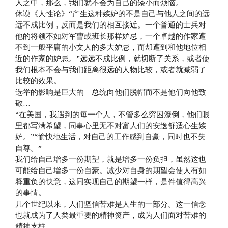
人之中，那么，我们就不会为自己的矮小而烦恼。
休谟《人性论》“产生这种嫉妒的不是自己与他人之间的远
远不成比例，反而是我们的相互接近。一个普通的士兵对
他的将领不如对军曹或班长那样妒忌，一个卓越的作家遭
不到一般平庸的小文人的多大妒忌，而却遭到和他地位相
近的作家的妒忌。”远远不成比例，就切断了关系，或者使
我们根本不会与我们距离很远的人物比较，或者就减弱了
比较的效果。
选举的影响是巨大的—总统向他们脱帽而不是他们向他致
敬…
“在美国，我遇到的每一个人，不管多么穷困潦倒，他们眼
里都写满希望，同事心里无不对富人们的安逸舒适心生嫉
妒。”“愉快地生活，对自己的工作感到自豪，同时也不失
自尊。”
我们给自己增多一份期望，就是增多一份负担，虽然这也
可能给自己增多一份自豪。减少对自身的期望会使人有如
释重负的快意，这同实现自己的期望一样，是件值得高兴
的事情。
几个世纪以来，人们坚信苦难是人生的一部分。这一信念
也就成为了人类最重要的精神资产，成为人们面对苦难的
精神支柱。