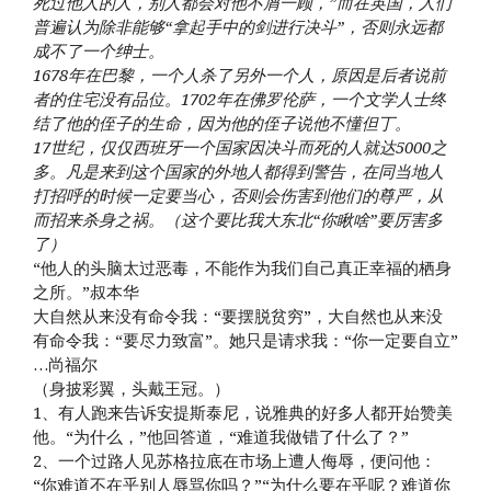
死过他人的人，别人都会对他不屑一顾，”而在英国，人们
普遍认为除非能够“拿起手中的剑进行决斗”，否则永远都
成不了一个绅士。
1678年在巴黎，一个人杀了另外一个人，原因是后者说前
者的住宅没有品位。1702年在佛罗伦萨，一个文学人士终
结了他的侄子的生命，因为他的侄子说他不懂但丁。
17世纪，仅仅西班牙一个国家因决斗而死的人就达5000之
多。凡是来到这个国家的外地人都得到警告，在同当地人
打招呼的时候一定要当心，否则会伤害到他们的尊严，从
而招来杀身之祸。（这个要比我大东北“你瞅啥”要厉害多
了）
“他人的头脑太过恶毒，不能作为我们自己真正幸福的栖身
之所。”叔本华
大自然从来没有命令我：“要摆脱贫穷”，大自然也从来没
有命令我：“要尽力致富”。她只是请求我：“你一定要自立”
…尚福尔
（身披彩翼，头戴王冠。）
1、有人跑来告诉安提斯泰尼，说雅典的好多人都开始赞美
他。“为什么，”他回答道，“难道我做错了什么了？”
2、一个过路人见苏格拉底在市场上遭人侮辱，便问他：
“你难道不在乎别人辱骂你吗？”“为什么要在乎呢？难道你