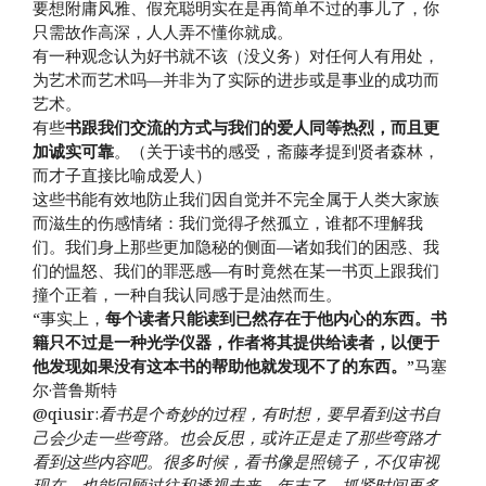
要想附庸风雅、假充聪明实在是再简单不过的事儿了，你
只需故作高深，人人弄不懂你就成。
有一种观念认为好书就不该（没义务）对任何人有用处，
为艺术而艺术吗—并非为了实际的进步或是事业的成功而
艺术。
有些
书跟我们交流的方式与我们的爱人同等热烈，而且更
加诚实可靠
。（关于读书的感受，斋藤孝提到贤者森林，
而才子直接比喻成爱人）
这些书能有效地防止我们因自觉并不完全属于人类大家族
而滋生的伤感情绪：我们觉得孑然孤立，谁都不理解我
们。我们身上那些更加隐秘的侧面—诸如我们的困惑、我
们的愠怒、我们的罪恶感—有时竟然在某一书页上跟我们
撞个正着，一种自我认同感于是油然而生。
“事实上，
每个读者只能读到已然存在于他内心的东西。书
籍只不过是一种光学仪器，作者将其提供给读者，以便于
他发现如果没有这本书的帮助他就发现不了的东西。
”马塞
尔·普鲁斯特
@qiusir:
看书是个奇妙的过程，有时想，要早看到这书自
己会少走一些弯路。也会反思，或许正是走了那些弯路才
看到这些内容吧。很多时候，看书像是照镜子，不仅审视
现在，也能回顾过往和透视未来。年末了，抓紧时间再多