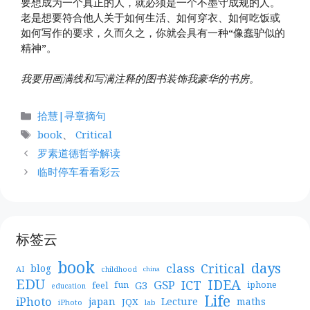
要想成为一个真正的人，就必须是一个不墨守成规的人。
老是想要符合他人关于如何生活、如何穿衣、如何吃饭或
如何写作的要求，久而久之，你就会具有一种“像蠢驴似的
精神”。
我要用画满线和写满注释的图书装饰我豪华的书房。
分
拾慧|寻章摘句
类
标
book
、
Critical
签
罗素道德哲学解读
临时停车看看彩云
标签云
book
days
Critical
class
blog
AI
childhood
china
EDU
IDEA
ICT
GSP
G3
feel
fun
iphone
education
Life
iPhoto
japan
Lecture
maths
JQX
iPhoto
lab