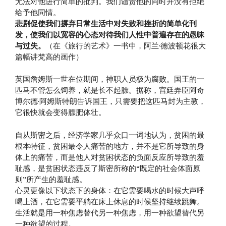
无法对他进行简单的批判。我们谴责他的同时并没有拒绝
给予他同情。
悲剧促使我们摒弃日常生活中对失败和挫折的简单化刊
发，使我们以宽容的心态对待我们人性中普遍存在的愚昧
与过失。
（在《旅行的艺术》一书中，阿兰·德波顿花很大
篇幅讲梵高的画作）
英国詹姆斯一世在位期间，神职人员极为腐败。国王的一
匹马不管怎么饲养，就是长不起膘。据称，宫廷弄臣阿奇
博尔德·阿姆斯特朗告诉国王，只需要把这匹马封为主教，
它很快就会变得膘肥体壮。
自从斯密之后，经济学家几乎众口一词地认为，贫困的最
根本特征，贫困最令人痛苦的地方，并不是它所导致的身
体上的痛苦，而是他人对贫困状态的负面反应所导致的羞
耻感，是贫困状态违反了斯密所称的“既定的社会体面原
则”所产生的羞耻感。
心灵更像以下状态下的身体：在它需要喝水的时候大声呼
喝上酒，在它需要平躺在床上休息的时候坚持继续跳舞。
生活就是用一种焦虑替代另一种焦虑，用一种欲望替代另
一种欲望的过程。