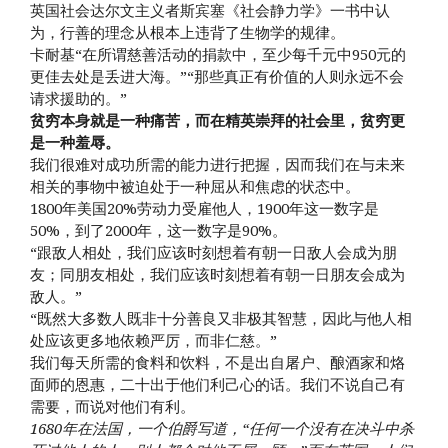
英国社会达尔文主义者斯宾塞《社会静力学》一书中认
为，行善的理念从根本上违背了生物学的规律。
卡耐基“在所谓慈善活动的捐款中，至少每千元中950元的
更佳去处是丢进大海。”“那些真正有价值的人则永远不会
请求援助的。”
贫穷本身就是一种痛苦，而在精英崇拜的社会里，贫穷更
是一种羞辱。
我们很难对成功所需的能力进行把握，因而我们在与未来
相关的事物中被迫处于一种屈从和焦虑的状态中。
1800年美国20%劳动力受雇他人，1900年这一数字是
50%，到了2000年，这一数字是90%。
“跟敌人相处，我们应该时刻想着有朝一日敌人会成为朋
友；同朋友相处，我们应该时刻想着有朝一日朋友会成为
敌人。”
“既然大多数人既非十分善良又非极其智慧，因此与他人相
处应该更多地依赖严厉，而非仁慈。”
我们每天所需的食料和饮料，不是出自屠户、酿酒家和烙
面师的恩惠，二十出于他们利己心的话。我们不说自己有
需要，而说对他们有利。
1680年在法国，一个伯爵写道，“任何一个没有在决斗中杀