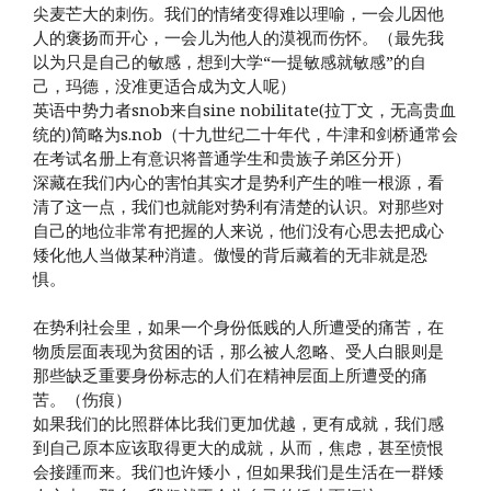
尖麦芒大的刺伤。我们的情绪变得难以理喻，一会儿因他
人的褒扬而开心，一会儿为他人的漠视而伤怀。（最先我
以为只是自己的敏感，想到大学“一提敏感就敏感”的自
己，玛德，没准更适合成为文人呢）
英语中势力者snob来自sine nobilitate(拉丁文，无高贵血
统的)简略为s.nob（十九世纪二十年代，牛津和剑桥通常会
在考试名册上有意识将普通学生和贵族子弟区分开）
深藏在我们内心的害怕其实才是势利产生的唯一根源，看
清了这一点，我们也就能对势利有清楚的认识。对那些对
自己的地位非常有把握的人来说，他们没有心思去把成心
矮化他人当做某种消遣。傲慢的背后藏着的无非就是恐
惧。
在势利社会里，如果一个身份低贱的人所遭受的痛苦，在
物质层面表现为贫困的话，那么被人忽略、受人白眼则是
那些缺乏重要身份标志的人们在精神层面上所遭受的痛
苦。（伤痕）
如果我们的比照群体比我们更加优越，更有成就，我们感
到自己原本应该取得更大的成就，从而，焦虑，甚至愤恨
会接踵而来。我们也许矮小，但如果我们是生活在一群矮