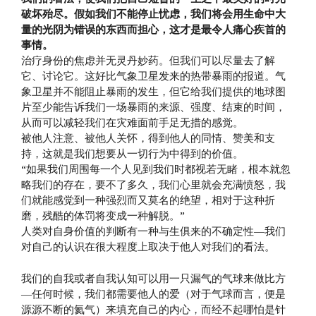
破坏殆尽。假如我们不能停止忧虑，我们将会用生命中大
量的光阴为错误的东西而担心，这才是最令人痛心疾首的
事情。
治疗身份的焦虑并无灵丹妙药。但我们可以尽量去了解
它、讨论它。这好比气象卫星发来的热带暴雨的报道。气
象卫星并不能阻止暴雨的发生，但它给我们提供的地球图
片至少能告诉我们一场暴雨的来源、强度、结束的时间，
从而可以减轻我们在灾难面前手足无措的感觉。
被他人注意、被他人关怀，得到他人的同情、赞美和支
持，这就是我们想要从一切行为中得到的价值。
“如果我们周围每一个人见到我们时都视若无睹，根本就忽
略我们的存在，要不了多久，我们心里就会充满愤怒，我
们就能感觉到一种强烈而又莫名的绝望，相对于这种折
磨，残酷的体罚将变成一种解脱。”
人类对自身价值的判断有一种与生俱来的不确定性—我们
对自己的认识在很大程度上取决于他人对我们的看法。
我们的自我或者自我认知可以用一只漏气的气球来做比方
—任何时候，我们都需要他人的爱（对于气球而言，便是
源源不断的氦气）来填充自己的内心，而经不起哪怕是针