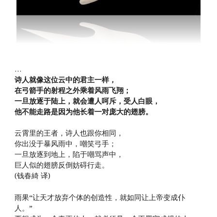
…
诗人就像这位云中的君主一样，
在弓箭手的射程之外乘着风雨飞翔；
一旦放逐于陆上，就会遭人呵斥，受人白眼，
他不能走路是因为他长着一对庞大的翅膀。
云霄里的王者，诗人也跟你相同，
你出没于暴风雨中，嘲笑弓手；
一旦放逐到地上，陷于嘲骂声中，
巨人似的翅膀反倒妨碍行走。
(钱春綺 译)
雨果“让天才放弃个体的创造性，就如同让上帝变成仆
人。”