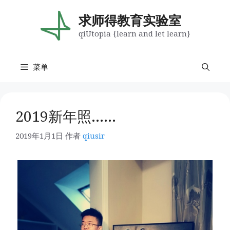
跳
至
求师得教育实验室
内
qiUtopia {learn and let learn}
容
菜单
2019新年照……
2019年1月1日
作者
qiusir