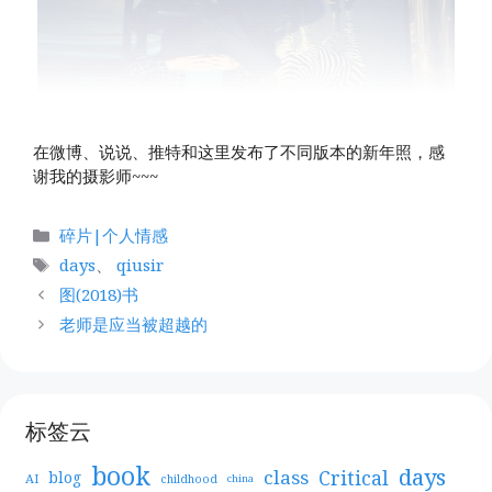
在微博、说说、推特和这里发布了不同版本的新年照，感
谢我的摄影师~~~
分
碎片|个人情感
类
标
days
、
qiusir
签
图(2018)书
老师是应当被超越的
标签云
book
days
Critical
class
blog
AI
childhood
china