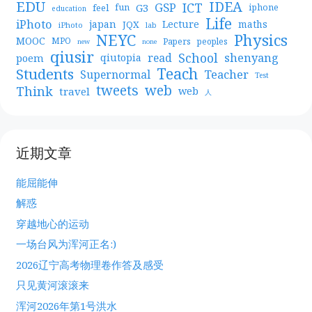
EDU
IDEA
ICT
GSP
G3
feel
fun
iphone
education
Life
iPhoto
japan
Lecture
maths
JQX
iPhoto
lab
NEYC
Physics
MOOC
MPO
Papers
peoples
new
none
qiusir
School
shenyang
read
poem
qiutopia
Teach
Students
Teacher
Supernormal
Test
web
tweets
Think
travel
web
人
近期文章
能屈能伸
解惑
穿越地心的运动
一场台风为浑河正名:)
2026辽宁高考物理卷作答及感受
只见黄河滚滚来
浑河2026年第1号洪水