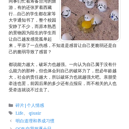
同事们忙着筹备台湾的旅
游，有的还张罗着西藏
行…自己的学生都在家等
大学通知书了，整个校园
安静了不少，而原本熟悉
的景物因为陌生的学生而
让自己越发感觉孤单起
来，平添了一点伤感，不知道是感冒让自己更脆弱还是自
己的脆弱导致了感冒？
都说能力越大，破坏力也越强。一向认为自己属于没有什
么能力的那种，但也体会到自己的破坏力了，想必年龄越
大，社会的责任越大，所以破坏力也就越强大吧。亲朋受
牵连也罢，前因后果的多少还有点报应，而不相关的人也
受牵连就说不过去了。
分
碎片|个人情感
类
标
Life
、
qiusir
签
明白道理和养成习惯
OOB:自我放逐十日