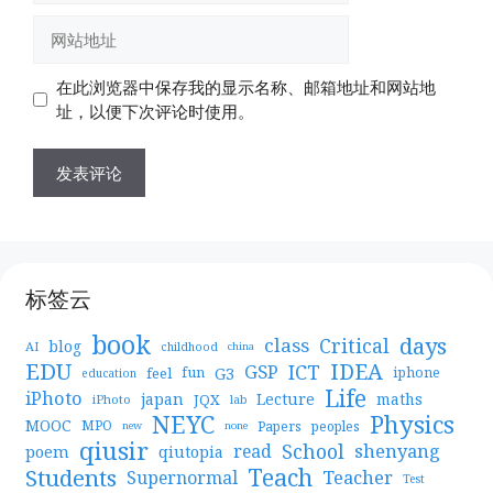
邮
网
箱
站
地
地
在此浏览器中保存我的显示名称、邮箱地址和网站地
址
址
址，以便下次评论时使用。
标签云
book
days
Critical
class
blog
AI
childhood
china
EDU
IDEA
ICT
GSP
G3
feel
fun
iphone
education
Life
iPhoto
japan
Lecture
maths
JQX
iPhoto
lab
NEYC
Physics
MOOC
MPO
Papers
peoples
new
none
qiusir
School
shenyang
read
poem
qiutopia
Teach
Students
Teacher
Supernormal
Test