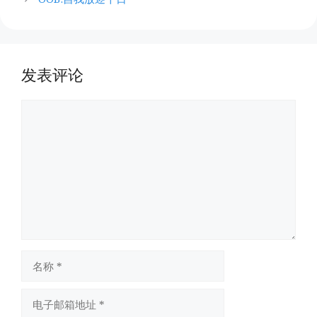
发表评论
评
论
名
称
电
子