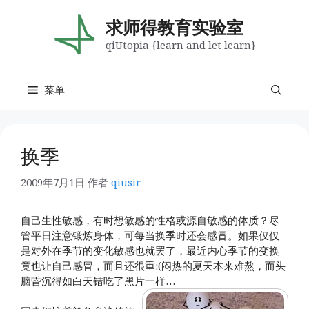
跳
至
求师得教育实验室
内
qiUtopia {learn and let learn}
容
菜单
换季
2009年7月1日
作者
qiusir
自己生性敏感，有时想敏感的性格或源自敏感的体质？尽
管平日注意锻炼身体，可每当换季时还会感冒。如果仅仅
是对外在季节的变化敏感也就罢了，最近内心季节的变换
竟也让自己感冒，而且还很重:(闷热的夏天本来难熬，而头
脑昏沉得如白天错吃了黑片一样…