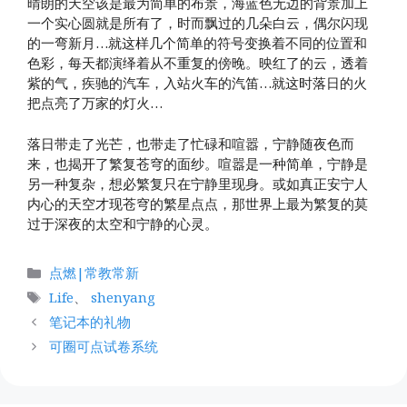
晴朗的天空该是最为简单的布景，海蓝色无边的背景加上
一个实心圆就是所有了，时而飘过的几朵白云，偶尔闪现
的一弯新月…就这样几个简单的符号变换着不同的位置和
色彩，每天都演绎着从不重复的傍晚。映红了的云，透着
紫的气，疾驰的汽车，入站火车的汽笛…就这时落日的火
把点亮了万家的灯火…
落日带走了光芒，也带走了忙碌和喧嚣，宁静随夜色而
来，也揭开了繁复苍穹的面纱。喧嚣是一种简单，宁静是
另一种复杂，想必繁复只在宁静里现身。或如真正安宁人
内心的天空才现苍穹的繁星点点，那世界上最为繁复的莫
过于深夜的太空和宁静的心灵。
分
点燃|常教常新
类
标
Life
、
shenyang
签
笔记本的礼物
可圈可点试卷系统