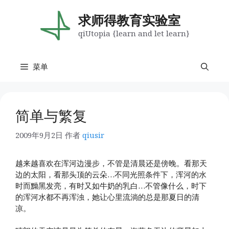
跳
至
求师得教育实验室
内
qiUtopia {learn and let learn}
容
菜单
简单与繁复
2009年9月2日
作者
qiusir
越来越喜欢在浑河边漫步，不管是清晨还是傍晚。看那天
边的太阳，看那头顶的云朵…不同光照条件下，浑河的水
时而黝黑发亮，有时又如牛奶的乳白…不管像什么，时下
的浑河水都不再浑浊，她让心里流淌的总是那夏日的清
凉。