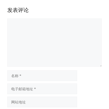
发表评论
评
论
名
称
电
子
邮
网
箱
站
地