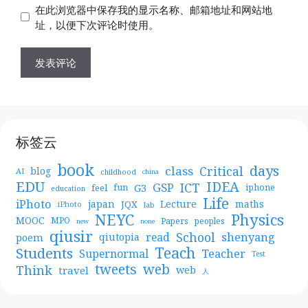
地
在此浏览器中保存我的显示名称、邮箱地址和网站地
址
址
址，以便下次评论时使用。
标签云
book
days
Critical
class
blog
AI
childhood
china
EDU
IDEA
ICT
GSP
G3
feel
fun
iphone
education
Life
iPhoto
japan
Lecture
maths
JQX
iPhoto
lab
NEYC
Physics
MOOC
MPO
Papers
peoples
new
none
qiusir
School
shenyang
read
poem
qiutopia
Teach
Students
Teacher
Supernormal
Test
web
tweets
Think
travel
web
人