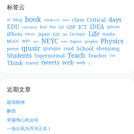
标签云
book
days
Critical
class
blog
AI
childhood
china
EDU
IDEA
ICT
GSP
G3
feel
fun
iphone
education
Life
iPhoto
japan
Lecture
maths
JQX
iPhoto
lab
NEYC
Physics
MOOC
MPO
Papers
peoples
new
none
qiusir
School
shenyang
read
poem
qiutopia
Teach
Students
Teacher
Supernormal
Test
web
tweets
Think
travel
web
人
近期文章
能屈能伸
解惑
穿越地心的运动
一场台风为浑河正名:)