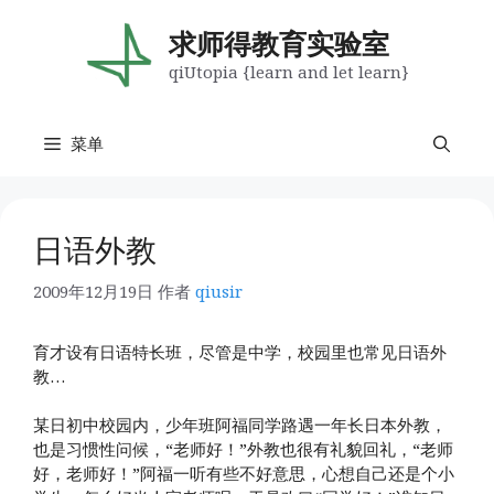
跳
至
求师得教育实验室
内
qiUtopia {learn and let learn}
容
菜单
日语外教
2009年12月19日
作者
qiusir
育才设有日语特长班，尽管是中学，校园里也常见日语外
教…
某日初中校园内，少年班阿福同学路遇一年长日本外教，
也是习惯性问候，“老师好！”外教也很有礼貌回礼，“老师
好，老师好！”阿福一听有些不好意思，心想自己还是个小