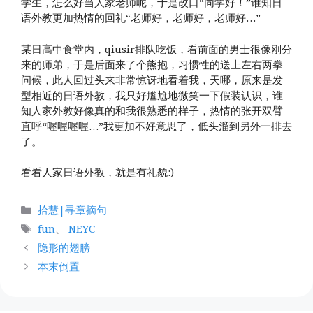
学生，怎么好当人家老师呢，于是改口“同学好！”谁知日
语外教更加热情的回礼“老师好，老师好，老师好…”
某日高中食堂内，qiusir排队吃饭，看前面的男士很像刚分
来的师弟，于是后面来了个熊抱，习惯性的送上左右两拳
问候，此人回过头来非常惊讶地看着我，天哪，原来是发
型相近的日语外教，我只好尴尬地微笑一下假装认识，谁
知人家外教好像真的和我很熟悉的样子，热情的张开双臂
直呼“喔喔喔喔…”我更加不好意思了，低头溜到另外一排去
了。
看看人家日语外教，就是有礼貌:)
分
拾慧|寻章摘句
类
标
fun
、
NEYC
签
隐形的翅膀
本末倒置