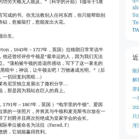
的功劳大概无人能及。”（科学的开始）1伽等于1厘
sh
Su
言写成的书。你无法教别人任何东西，你只能帮助别
Te
铁砧，愈被敲打，愈能发出火花。
tw
顿出生。
 Newton，1643年－1727年，英国）拉格朗日常常说牛
近
，他还曾经评价牛顿是“最幸运的人，因为我们无法
立。”蒲柏被牛顿的造诣所感动，写下了这一著名的
在黑暗中；神说，让牛顿去吧！万物遂成光明。”（后
能
，一切回复到黑暗…）
解
莱布尼茨独立发展出了微积分学…
穿
远，那是因为我站在巨人的肩上。
一
day，1791年－1867年，英国 ）“电学里的牛顿”。爱因
2
拉第的一张照片，并将其与牛顿和麦克斯韦尔放在一
只
辞了封爵并且两次拒绝成为皇家学会的会长。
单位被命名为法拉（Farad, F）
浑
翅膀，它就能赢得胜利。