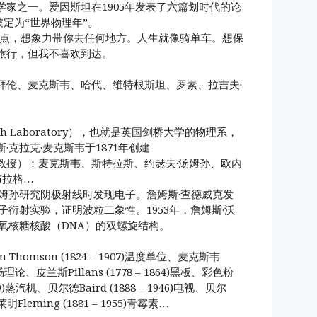
家之一。爱因斯坦在1905年发表了六篇划时代的论
此被定为“世界物理年”。
B点，想象力带你去任何地方。人生就像骑单车。想保
旅行，但我不喜欢到达。
拜伦、麦克斯韦、哈代、维特根斯坦、罗素、拉吉夫·
sh Laboratory），也就是英国剑桥大学的物理系，
克拉克·麦克斯韦于1871年创建
教授）：麦克斯韦、斯特拉斯、约瑟夫·汤姆孙、欧内
布拉格…
汤姆孙研究阴极射线时发现电子。詹姆斯·查德威克发
子衍射实验，证明波粒二象性。1953年，詹姆斯·沃
氧核糖核酸（DNA）的双螺旋结构。
Thomson (1824 – 1907)温度单位、麦克斯韦
电磁场理论、皮兰斯Pillans (1778 – 1864)黑板、彩色粉
819)蒸汽机、贝尔德Baird (1888 – 1946)电视、贝尔
弗莱明Fleming (1881 – 1955)青霉素…