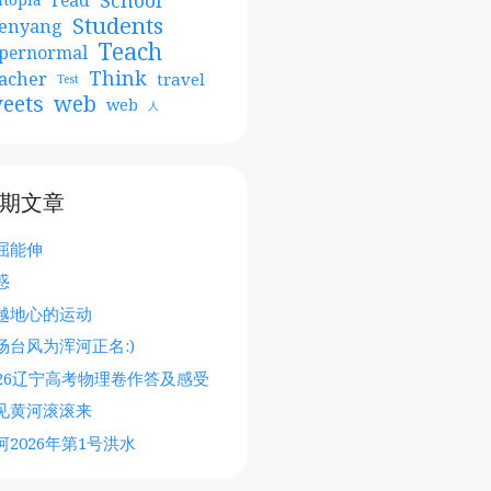
Students
enyang
Teach
pernormal
Think
acher
travel
Test
web
eets
web
人
期文章
屈能伸
惑
越地心的运动
场台风为浑河正名:)
026辽宁高考物理卷作答及感受
见黄河滚滚来
河2026年第1号洪水