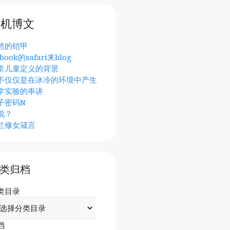
随机博文
然的铠甲
book的safari来blog
常儿童定义的背景
不仅仅是在冰冷的环境中产生
学实验的串讲
子密码N
说？
兰修女箴言
类归档
类目录
档