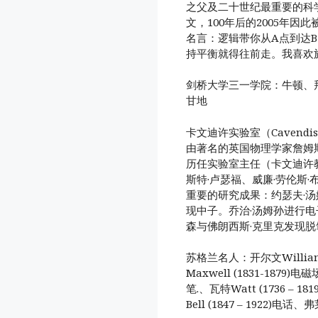
之父及二十世纪最重要的科学
文，100年后的2005年因
名言：逻辑带你从A点到达
持平衡就得往前走。我喜欢
剑桥大学三一学院：牛顿、
甘地
卡文迪许实验室（Cavendi
由著名的英国物理学家詹姆斯·
历任实验室主任（卡文迪许
斯特·卢瑟福、威廉·劳伦斯·
重要的研究成果：约瑟夫·
现中子。乔治·汤姆孙进行电
森与佛朗西斯·克里克发现脱
苏格兰名人：开尔文William 
Maxwell (1831-1879)
笔.、瓦特Watt (1736 – 1
Bell (1847 – 1922)电话、