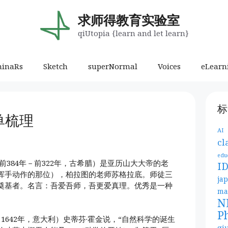
求师得教育实验室
qiUtopia {learn and let learn}
minaRs
Sketch
superNormal
Voices
eLearn
标
单梳理
AI
cl
edu
ēs，前384年－前322年，古希腊）是亚历山大大帝的老
I
挥手动作的那位），柏拉图的老师苏格拉底。师徒三
ja
奠基者。名言：吾爱吾师，吾更爱真理。优秀是一种
ma
N
P
4年－1642年，意大利）史蒂芬·霍金说，“自然科学的诞生
qi