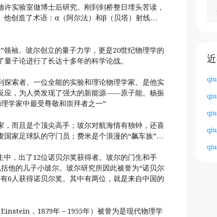
迪许实验室做博士后研究。刚到剑桥整日埋头苦读，
。他创造了术语：α（阿尔法）和β（贝塔）射线…
。
”领袖。玻尔创立的量子力学，更是20世纪物理学的
近
了量子论进行了长达十多年的科学论战。
qiu
利探索者、一位全能的实验和理论物理学家。是他实
反应，为人类发现了强大的新能源——原子能。杨振
qiu
物理学家中最受尊敬和崇拜者之一”
qiu
家，而且是个顶尖高手；玻尔对航海情有独钟，还喜
qiu
麦国家足球队的守门员；费米是个浪漫的“飙车族”…
qiu
生中，出了12位诺贝尔奖获得者。玻尔的门生和手
包括他的儿子小玻尔。玻尔研究所因此被誉为“诺贝尔
，有6人获得诺贝尔奖。其中有两位，就是来自中国的
。
 Einstein，1879年－1955年）被誉为是现代物理学