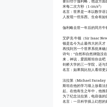
要归功于伽利略，他这方面
米每二次方秒（1 cm/s²）
名言：世界是一本以数学语
人发现一些东西。生命有如
伽利略去世一年后的同月牛
艾萨克·牛顿（Sir Isaac
顿是迄今为止最伟大的天才
再找到另一个世界系统来确
诗句：“自然和自然律隐没
来，神说，爱因斯坦你去吧
剑桥大学的三一学院，还与
名言：如果我比别人看得更
法拉第（Michael Fara
斯坦在他的学习墙上放着法
起。在他有生之年中，他推
为了纪念法拉第，电容值的国际
名言：一旦科学插上幻想的