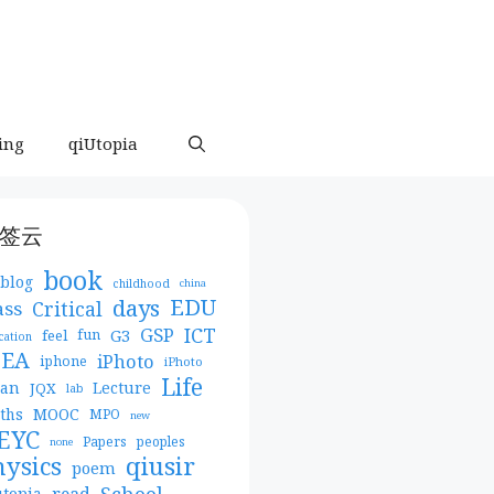
ing
qiUtopia
签云
book
blog
childhood
china
days
EDU
Critical
ass
ICT
GSP
G3
feel
fun
cation
DEA
iPhoto
iphone
iPhoto
Life
pan
Lecture
JQX
lab
MOOC
ths
MPO
new
EYC
Papers
peoples
none
qiusir
hysics
poem
School
read
utopia