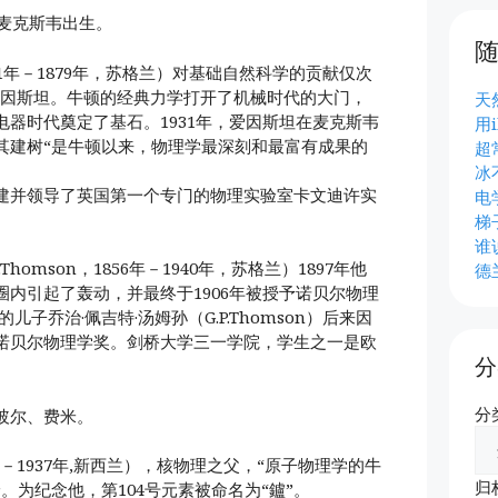
年麦克斯韦出生。
1831年－1879年，苏格兰）对基础自然科学的贡献仅次
·爱因斯坦。牛顿的经典力学打开了机械时代的大门，
天
器时代奠定了基石。1931年，爱因斯坦在麦克斯韦
用i
其建树“是牛顿以来，物理学最深刻和最富有成果的
超
冰
建并领导了英国第一个专门的物理实验室卡文迪许实
电
梯
谁
.Thomson，1856年－1940年，苏格兰）1897年他
德
内引起了轰动，并最终于1906年被授予诺贝尔物理
儿子乔治·佩吉特·汤姆孙（G.P.Thomson）后来因
诺贝尔物理学奖。剑桥大学三一学院，学生之一是欧
分
分
玻尔、费米。
1871年－1937年,新西兰），核物理之父，“原子物理学的牛
归
。为纪念他，第104号元素被命名为“鑪”。