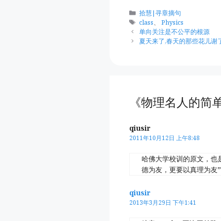
分
拾慧|寻章摘句
类
标
class
、
Physics
签
单向关注是不公平的根源
夏天来了,春天的那些花儿谢
《物理名人的简
qiusir
2011年10月12日 上午8:48
哈佛大学校训的原文，也
德为友，更要以真理为友
qiusir
2013年3月29日 下午1:41