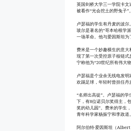
英国剑桥大学三一学院卡文
被看作“光会挖土的野兔子”
卢瑟福的学生有丹麦的波尔
玻尔是著名的“哥本哈根学派
一场革命。他与爱因斯坦为
费米是一个妙趣横生的意大
现了第一次受控原子核链式
宁称他为“20世纪所有伟大
卢瑟福是个业余无线电发明
欢踢足球，年轻时曾担任丹
“名师出高徒”。卢瑟福的学
下，有8位诺贝尔奖得主，
奖的幼儿园”。费米的学生
青年科学家杨振宁和李政道
阿尔伯特·爱因斯坦（Albert