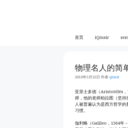
跳
至
内
容
首页
iQiusir
se
物理名人的简
2010年5月25日
作者
qiusir
亚里士多德（Aristotél
师，他的老师柏拉图（坚持
人被普遍认为是西方哲学的
习惯。
伽利略（Galileo，156