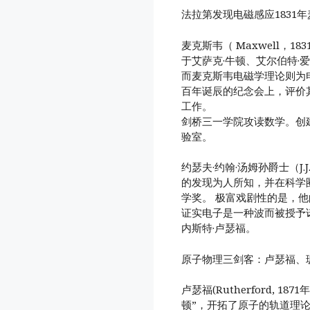
法拉第发现电磁感应1831
麦克斯韦（ Maxwell，
于艾萨克·牛顿、艾尔伯特
而麦克斯韦电磁学理论则为电
百年诞辰的纪念会上，评价
工作。
剑桥三一学院攻读数学。创
验室。
约瑟夫·约翰·汤姆孙爵士（J.J
的发现为人所知，并在科学圈
学奖。 极富戏剧性的是，他的
证实电子是一种波而被授予
内斯特·卢瑟福。
原子物理三剑客：卢瑟福、
卢瑟福(Rutherford, 
顿”，开拓了原子的轨道理论