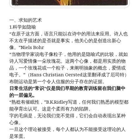
一、求知的艺术
1.科学如隐喻
“在原子这方面，语言只能以在诗中的用法来应用。诗人也
不太在乎描述的是否就是事实，他关心的是创造出新心
像。”Niels Bohr
“当物理学家说电子像粒子，他用的是隐喻式的比较，就如
诗人写爱情像一朵玫瑰花。这两个心像，都是用实质的物
品，一个玫瑰花或一个粒子，来阐明抽象的概念，爱情或
电子。”（Hans Christian Oersted这里翻译成了厄司特）
布朗运动是第一个令人信服的分子存在的证据。
日常生活的“常识”仅是我们早期的教育训练留在我们脑中
的一层偏见。
“熟稔有催眠性，”B.K.Ridley写道，任何我们熟悉的模型都
能孕育出认可。这是个柔而有力的陷阱。
字的毛病是，无论我们觉不觉得，它们会自动表现出某种
心像。
一旦这个理论被接受，每个人都认为不能接受这理论的人
是笨蛋。