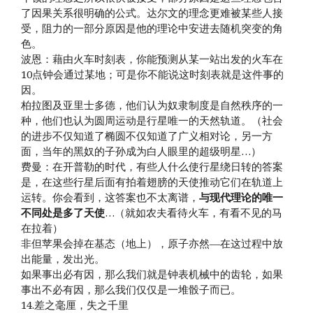
了因果关系很明确的公式。达尔文的理念更难被某些人接
受，阻力的一部分原因是他的理论中安进去随机突变的角
色。
波恩：藉由火车时刻表，你能预测从某一站出发的火车在
10点钟会通过某地；可是你不能说这时刻表就是这件事的
因。
柏拉图及亚里士多德，他们认为奴隶制度是自然秩序的一
种，他们也认为圆周运动是行星唯一的天然轨道。（社会
的进步不仅知道了椭圆不仅知道了广义相对论，另一方
面，当年的黑奴的子孙成为白人眼里的超级明星…）
费曼：在开普勒的时代，有些人什么使行星绕日转的答案
是，在这些行星后面有拍着翅膀的天使推动它们在轨道上
运转。你会看到，这答案也不太离谱，
与现代理论的唯一
不同处是多了天使
…（就如农夫看待火车，有看不见的马
在拉着）
非但苹果会掉在基态（地上），原子亦然—在这过程中放
出能量，发出光。
如果事出必有因，那么我们就是钟表机械中的齿轮，如果
事出不必有因，那么我们仅仅是一堆骰子而已。
14.差之毫厘，失之千里