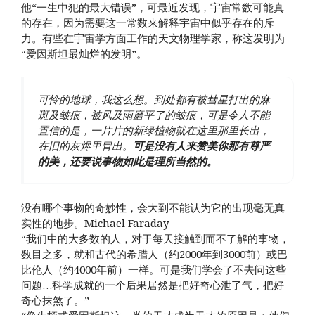
他“一生中犯的最大错误”，可最近发现，宇宙常数可能真
的存在，因为需要这一常数来解释宇宙中似乎存在的斥
力。有些在宇宙学方面工作的天文物理学家，称这发明为
“爱因斯坦最灿烂的发明”。
可怜的地球，我这么想。到处都有被彗星打出的麻
斑及皱痕，被风及雨磨平了的皱痕，可是令人不能
置信的是，一片片的新绿植物就在这里那里长出，
在旧的灰烬里冒出。
可是没有人来赞美你那有尊严
的美，还要说事物如此是理所当然的。
没有哪个事物的奇妙性，会大到不能认为它的出现毫无真
实性的地步。Michael Faraday
“我们中的大多数的人，对于每天接触到而不了解的事物，
数目之多，就和古代的希腊人（约2000年到3000前）或巴
比伦人（约4000年前）一样。可是我们学会了不去问这些
问题…科学成就的一个后果居然是把好奇心泄了气，把好
奇心抹煞了。”