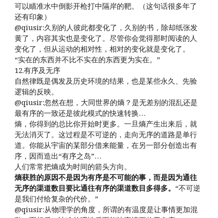
可以瞄准水中倒影开枪打中隔岸的靶。（这句话很多年了
还有印象）
@qiusir:久别的人彼此都变化了，久别的书，除却纸张发
黄了，内容其实也是变化了。尽管你会觉得那时阅读的人
变化了，但从运动的相对性，相对的变化就是变化了。
“实在的东西并不比不实在的东西更为实在。”
12.有序及无序
自然律既是偶发及历史环境的结果，也是某些永久、先验
逻辑的反映。
@qiusir:忽然在想，大同世界的熵？是无差别的混乱还是
最有序的一致还是彼此模式的快速转换…
熵，你得到的总比你开始时更多。一旦熵产生出来后，就
无法消灭了。这过程是不可逆的，走向无序的道路是单行
道。你能从宇宙的某部分借来能量，在另一部分创造出有
序，因而造出“有序之岛”…
人们常常把熵成为时间的箭头方向。
熵获胜的原因不是因为有序是不可能的事，而是因为通往
无序的渠道数目要比通往有序的渠道数目多得多。
“不可逆
是我们付给复杂的代价。”
@qiusir:从物理学的角度，所谓的有温度是让事情更加混