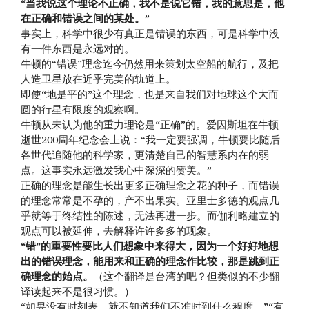
“
当我说这个理论不正确，我不是说它错，我的意思是，他
在正确和错误之间的某处。
”
事实上，科学中很少有真正是错误的东西，可是科学中没
有一件东西是永远对的。
牛顿的“错误”理念迄今仍然用来策划太空船的航行，及把
人造卫星放在近乎完美的轨道上。
即使“地是平的”这个理念，也是来自我们对地球这个大而
圆的行星有限度的观察啊。
牛顿从未认为他的重力理论是“正确”的。爱因斯坦在牛顿
逝世200周年纪念会上说：“我一定要强调，牛顿要比随后
各世代追随他的科学家，更清楚自己的智慧系内在的弱
点。这事实永远激发我心中深深的赞美。”
正确的理念是能生长出更多正确理念之花的种子，而错误
的理念常常是不孕的，产不出果实。亚里士多德的观点几
乎就等于终结性的陈述，无法再进一步。而伽利略建立的
观点可以被延伸，去解释许许多多的现象。
“错”的重要性要比人们想象中来得大，因为一个好好地想
出的错误理念，能用来和正确的理念作比较，那是跳到正
确理念的始点。
（这个翻译是台湾的吧？但类似的不少翻
译读起来不是很习惯。）
“如果没有时刻表，就不知道我们不准时到什么程度。”“有