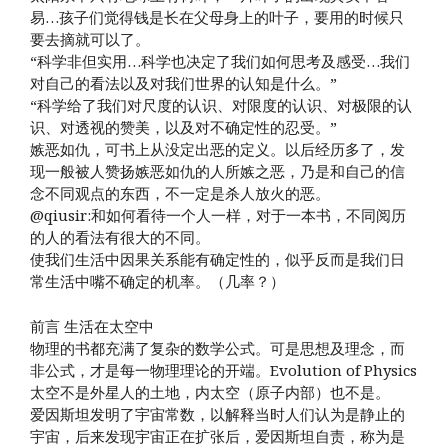
易…孩子们觉得钱是长在父母身上的叶子，要用的时候只
要去摘就可以了。
“科学非但实用…科学也决定了我们如何思考及感受…我们
对自己的看法以及对我们世界的认知是什么。”
“科学给了我们对尺度的认识、对限度的认识、对极限的认
识、对透视的赞美，以及对不确定性的忍受。”
嫉恶如仇，可书上从没定出恶的定义。以后经历多了，发
现一般被人赞扬嫉恶如仇的人所嫉之恶，乃是和自己的信
念不同观点的东西，不一定是杀人放火的恶。
@qiusir:和如何看待一个人一样，对于一本书，不同阅历
的人的看法有很大的不同。
使我们生活中因果关系能有确定性的，似乎反而是我们日
常生活中嘴不确定的机率。（几率？）
前言 生活在太空中
物理的书都充满了复杂的数学公式。可是思想及理念，而
非公式，才是每一物理理论的开端。Evolution of Physics
太空不是外星人的土地，内太空（原子内部）也不是。
爱因斯坦发明了宇宙常数，以解释当时人们认为是静止的
宇宙，后来发现宇宙正在扩张后，爱因斯坦自责，称为是