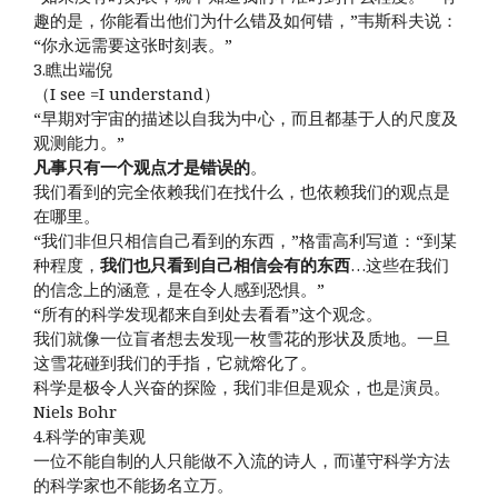
趣的是，你能看出他们为什么错及如何错，”韦斯科夫说：
“你永远需要这张时刻表。”
3.瞧出端倪
（I see =I understand）
“早期对宇宙的描述以自我为中心，而且都基于人的尺度及
观测能力。”
凡事只有一个观点才是错误的
。
我们看到的完全依赖我们在找什么，也依赖我们的观点是
在哪里。
“我们非但只相信自己看到的东西，”格雷高利写道：“到某
种程度，
我们也只看到自己相信会有的东西
…这些在我们
的信念上的涵意，是在令人感到恐惧。”
“所有的科学发现都来自到处去看看”这个观念。
我们就像一位盲者想去发现一枚雪花的形状及质地。一旦
这雪花碰到我们的手指，它就熔化了。
科学是极令人兴奋的探险，我们非但是观众，也是演员。
Niels Bohr
4.科学的审美观
一位不能自制的人只能做不入流的诗人，而谨守科学方法
的科学家也不能扬名立万。