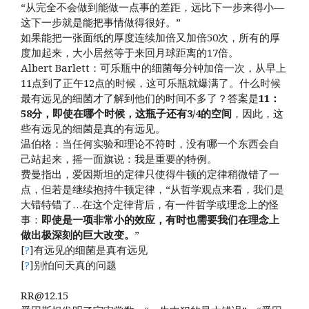
“从完全不会做到能做一点事的差距，远比下一步来得小—
这下一步就是能把事情做得很好。”
如果能把一张面纸的厚度连续加倍又加倍50次，所有的厚
度加起来，大小居然等于来回月球距离的17倍。
Albert Barlett：可乐瓶中的细菌每分钟加倍一次，从早上
11点到了正午12点的时候，这可乐瓶就爆满了。什么时候
最有远见的细菌才了解到他们的时间不多了？答案是
11：
58分，即使在哪个时候，这瓶子还有3/4的空间
，因此，这
些有远见的细菌是真的有远见。
温伯格：当任何实验和理论不符时，没有哪一个东西会自
己站起来，摇一面旗说：我是重要的特例。
费曼指出，爱因斯坦的定律只使得牛顿的定律稍微错了一
点，但若是继续抱持牛顿定律，“从哲学观点来看，我们是
大错特错了…在这个定律背后，有一件哲学或理念上的怪
事：
即使是一项非常小的效应，有时也需要我们在理念上
做出极深刻的巨大改变。
”
[
?
]有远见的细菌是真有远见
[
?
]别怕问天真的问题
RR@12.15