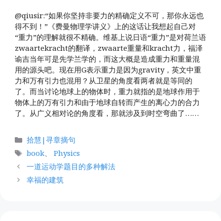
@qiusir:“如果你坚持非要力的精确定义不可，那你永远也
得不到！”《费曼物理学讲义》上的这话让我想起自己对
“重力”的理解就很不精确。维基上说日语“重力”是对荷兰语
zwaartekracht的翻译，zwaarte重量和kracht力，福泽
谕吉当年可是先学兰学的，而这大概是造成重力和重量混
用的源头吧。现在用G表示重力是因为gravity，英文中重
力和万有引力也混用？从卫星的角度看两者就是等同的
了。而当讨论地球上的物体时，重力就指的是地球作用于
物体上的万有引力和由于地球自转而产生的离心力的合力
了。从广义相对论的角度看，那就涉及到时空弯曲了……
分
拾慧|寻章摘句
类
标
book
、
Physics
签
一道运动学题目的多种解法
幸福的建筑