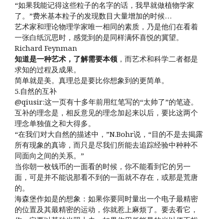
“如果我能记得这些粒子的名字的话，我早就做植物学家
了。”费米基本粒子的发现数目大量增加的时候…
艺术家和理论物理学家唯一相同的素质，乃是他们在看着
一张白纸沉思时，感觉到的是同样满怀喜悦的冀望。
Richard Feynman
知道是一种艺术，了解需要本领
，而艺术和科学二者都是
求知的过程及成果。
简单就是美。真理总是要比你想象到的更简单。
5.自然的互补
@qiusir:这一页有十多年前用红笔写的“太帅了”的笔迹。
互补的理念是，相反意见的理念加起来以后，要比这两个
理念单独值之和大得多。
“在我们对大自然的描述中，”N.Bohr说，“目的不是去揭露
所有现象的真谛，而只是尽我们所能去追踪经验中种种不
同面向之间的关系。”
当你朝一枚钱币的一面看的时候，你不能看到它的另一
面，可是并不能说那看不到的一面就不存在，或那是荒唐
的。
海森堡作如是的想象：如果你要同时量出一个电子最精密
的位置及其最精密的运动，你就惹上麻烦了。要去看它，