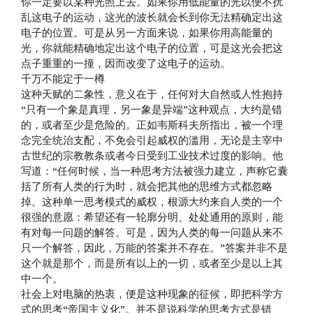
你一定要以某种光照上去。如果你用低能量的光以便不扰
乱这电子的运动，这光的波长就会长到你无法精确定出这
电子的位置。可是从另一方面来说，如果你用高能量的
光，你就能精确地定出这个电子的位置，可是这光会把这
点子重重的一撞，因而改变了这电子的运动。
千万不能定于一樽
这种天赋的二象性，意义在于，任何对大自然或人性抱持
“只有一个象是真理，另一象是异端”这种观点，大约是错
的，或者至少是危险的。正如韦斯科夫所指出，被一个理
念完全统治支配，不免会引起威权的滥用，无论是主宰中
古世纪的宗教教条或者今日受到工业技术过度的影响。他
写道：“任何时候，当一种思考方法被强力建立，声称它囊
括了所有人类的行为时，就会把其他的思维方式都忽略
掉。这种单一思考模式的威权，根源大约来自人类的一个
很强的意愿：希望还有一轮廓分明、处处通用的原则，能
有对每一问题的解答。可是，因为人类的每一问题从来不
只一个解答，因此，万能的答案并不存在。”答案并非不是
这个就是那个，而是所有以上的一切，或者至少是以上其
中一个。
社会上对电脑的热衷，便是这种现象的征候，即把科学方
式的思考“帝国主义化”。并不是说科学的思考方式是错