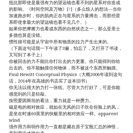
抵抗那即使是最强有力的望远镜也看不到的星系对你造成
的影响。《时间空间及万物》[
?
]（多么惊人的想法—当你
加速跑步时，你的肌肉正在与星系的力量搏击，而那些星
系即使拿最大的望远镜也看不见几个。）
如果你把摩擦力也看成东西的自然状态之一，那么亚里士
多德也算是没错。
惯性很可能是从宇宙中所有物质的拉力产生出来的。
（下面这句话我一下午读了3遍，怕忘了，又打开了书读，
又写到了本子上）
你被回击的力不能比你打出去的力更重。你只能得到你给
出去的。你不能触摸任何物体，而不被这个东西所触摸。
Paul Hewitt Conceptual Physics（大概2006年读到这句
话，2014年在高雄的书店买了这本旧书）
你无法以很大的力打一张纸。尽管大力打好了，可是你能
感觉到的只是轻敲。
按照爱因斯坦的看法，重力就是一种赝力。
磁是电的相对效应，就如在无风的日子吹在你脸上的风，
是坐在时速60英里的快艇里的相对效应一样。apparent
wind
强作用力和弱作用力一直都是藏在原子宝瓶汇总的神怪，