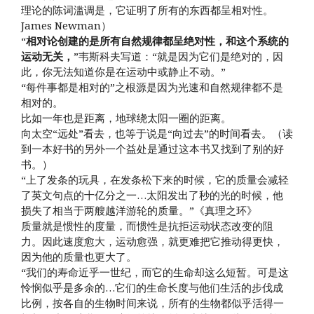
理论的陈词滥调是，它证明了所有的东西都呈相对性。
James Newman）
“
相对论创建的是所有自然规律都呈绝对性，和这个系统的
运动无关，
”韦斯科夫写道：“就是因为它们是绝对的，因
此，你无法知道你是在运动中或静止不动。”
“每件事都是相对的”之根源是因为光速和自然规律都不是
相对的。
比如一年也是距离，地球绕太阳一圈的距离。
向太空“远处”看去，也等于说是“向过去”的时间看去。（读
到一本好书的另外一个益处是通过这本书又找到了别的好
书。）
“上了发条的玩具，在发条松下来的时候，它的质量会减轻
了英文句点的十亿分之一…太阳发出了秒的光的时候，他
损失了相当于两艘越洋游轮的质量。”《真理之环》
质量就是惯性的度量，而惯性是抗拒运动状态改变的阻
力。因此速度愈大，运动愈强，就更难把它推动得更快，
因为他的质量也更大了。
“我们的寿命近乎一世纪，而它的生命却这么短暂。可是这
怜悯似乎是多余的…它们的生命长度与他们生活的步伐成
比例，按各自的生物时间来说，所有的生物都似乎活得一