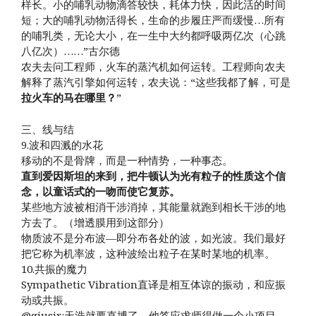
样长。小的哺乳动物滴答较快，耗体力快，因此活的时间
短；大的哺乳动物活得长，生命的步履庄严而缓慢…所有
的哺乳类，无论大小，在一生中大约都呼吸两亿次（心跳
八亿次）……”古尔德
农夫去问工程师，火车的蒸汽机如何运转。工程师向农夫
解释了蒸汽引擎如何运转，农夫说：“这些我都了解，可是
拉火车的马在哪里？
”
三、线与结
9.波和四溅的水花
移动的不是骨牌，而是一种情势，一种事态。
直到爱因斯坦的来到，把牛顿认为光有粒子的性质这个信
念，以童话式的一吻而使它复苏。
某些地方波被相消干涉消掉，其能量就跑到相长干涉的地
方去了。（增透膜用到这部分）
物质波不是分布波—即分布各处的波，如光波。我们最好
把它称为机率波，这种波绘出粒子在某时某地的机率。
10.共振的魔力
Sympathetic Vibration直译是相互体谅的振动，和应振
动或共振。
@qiusir:天浩就要直博了，他答应求师得做一个小项目，