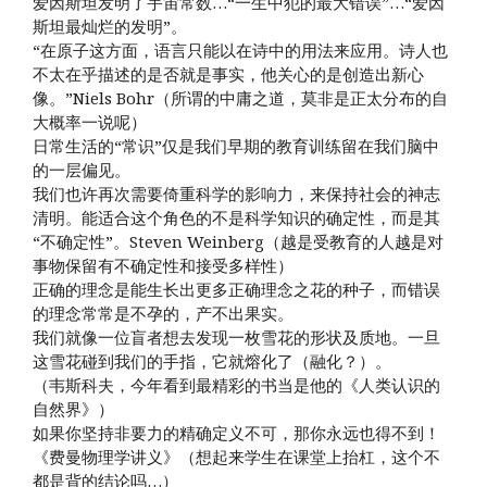
爱因斯坦发明了宇宙常数…“一生中犯的最大错误”…“爱因
斯坦最灿烂的发明”。
“在原子这方面，语言只能以在诗中的用法来应用。诗人也
不太在乎描述的是否就是事实，他关心的是创造出新心
像。”Niels Bohr（所谓的中庸之道，莫非是正太分布的自
大概率一说呢）
日常生活的“常识”仅是我们早期的教育训练留在我们脑中
的一层偏见。
我们也许再次需要倚重科学的影响力，来保持社会的神志
清明。能适合这个角色的不是科学知识的确定性，而是其
“不确定性”。Steven Weinberg（越是受教育的人越是对
事物保留有不确定性和接受多样性）
正确的理念是能生长出更多正确理念之花的种子，而错误
的理念常常是不孕的，产不出果实。
我们就像一位盲者想去发现一枚雪花的形状及质地。一旦
这雪花碰到我们的手指，它就熔化了（融化？）。
（韦斯科夫，今年看到最精彩的书当是他的《人类认识的
自然界》）
如果你坚持非要力的精确定义不可，那你永远也得不到！
《费曼物理学讲义》（想起来学生在课堂上抬杠，这个不
都是背的结论吗…）