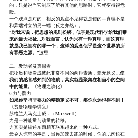
的，只是说当它制压了所有其他的思路时，它就变得很危
险。
一个观点是对的，相反的观点不见得就是错的—真理不是
和异端对立的另一端（反之亦然）。
“
对我来说，把思想的规则松绑，似乎是现代科学给我们带
来的最大福祉…对我而言，认为只有一种真理，而这真理
就是我已拥有的哪一个，这样的观念似乎是这个世界的所
有罪恶之源。
”波恩
二、发动者及震撼者
把物质和场看成彼此非常不同的两种素质，毫无意义…
使
我们的感官感知到的物质，其实就是聚集在相当小的空间
中的能量。
《物理之演化》
6.力与赝力
如果你坚持非要力的精确定义不可，那你永远也得不到！
《费曼物理学讲义》
苏格兰人马克士威…（Maxwell）
力是一种能量与动量的转移。
力其实是描述东西相互联系起来的一种方式。
最令人惊奇的事是，当你加速去跑的时候，你的肌肉也在