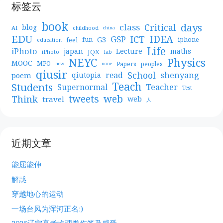
标签云
book
days
Critical
class
blog
AI
childhood
china
EDU
IDEA
ICT
GSP
G3
feel
fun
iphone
education
Life
iPhoto
japan
Lecture
maths
JQX
iPhoto
lab
NEYC
Physics
MOOC
MPO
Papers
peoples
new
none
qiusir
School
shenyang
read
poem
qiutopia
Teach
Students
Teacher
Supernormal
Test
web
tweets
Think
travel
web
人
近期文章
能屈能伸
解惑
穿越地心的运动
一场台风为浑河正名:)