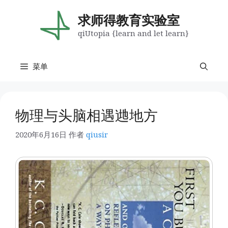
跳
至
求师得教育实验室
内
qiUtopia {learn and let learn}
容
菜单
物理与头脑相遇逇地方
2020年6月16日
作者
qiusir