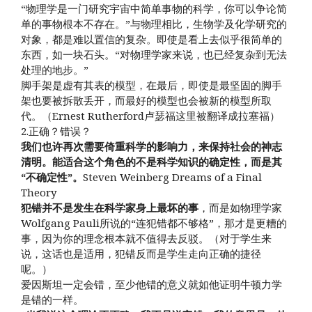
“物理学是一门研究宇宙中简单事物的科学，你可以争论简
单的事物根本不存在。”与物理相比，生物学及化学研究的
对象，都是难以置信的复杂。即使是看上去似乎很简单的
东西，如一块石头。“对物理学家来说，也已经复杂到无法
处理的地步。”
脚手架是虚有其表的模型，在最后，即使是最坚固的脚手
架也要被拆散丢开，而最好的模型也会被新的模型所取
代。（Ernest Rutherford卢瑟福这里被翻译成拉塞福）
2.正确？错误？
我们也许再次需要倚重科学的影响力，来保持社会的神志
清明。能适合这个角色的不是科学知识的确定性，而是其
“不确定性”。
Steven Weinberg Dreams of a Final
Theory
犯错并不是发生在科学家身上最坏的事
，而是如物理学家
Wolfgang Pauli所说的“连犯错都不够格”，那才是更糟的
事，因为你的理念根本就不值得去反驳。（对于学生来
说，这话也是适用，犯错反而是学生走向正确的捷径
呢。）
爱因斯坦一定会错，至少他错的意义就如他证明牛顿力学
是错的一样。