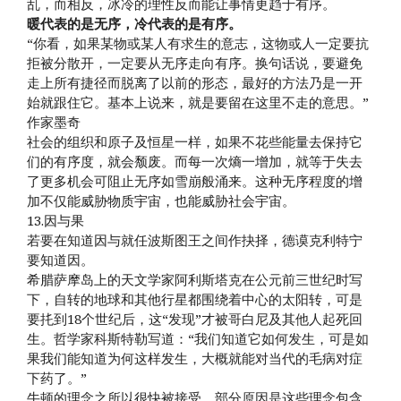
乱，而相反，冰冷的理性反而能让事情更趋于有序。
暖代表的是无序，冷代表的是有序。
“你看，如果某物或某人有求生的意志，这物或人一定要抗
拒被分散开，一定要从无序走向有序。换句话说，要避免
走上所有捷径而脱离了以前的形态，最好的方法乃是一开
始就跟住它。基本上说来，就是要留在这里不走的意思。”
作家墨奇
社会的组织和原子及恒星一样，如果不花些能量去保持它
们的有序度，就会颓废。而每一次熵一增加，就等于失去
了更多机会可阻止无序如雪崩般涌来。这种无序程度的增
加不仅能威胁物质宇宙，也能威胁社会宇宙。
13.因与果
若要在知道因与就任波斯图王之间作抉择，德谟克利特宁
要知道因。
希腊萨摩岛上的天文学家阿利斯塔克在公元前三世纪时写
下，自转的地球和其他行星都围绕着中心的太阳转，可是
要扥到18个世纪后，这“发现”才被哥白尼及其他人起死回
生。哲学家科斯特勒写道：“我们知道它如何发生，可是如
果我们能知道为何这样发生，大概就能对当代的毛病对症
下药了。”
牛顿的理念之所以很快被接受，部分原因是这些理念包含