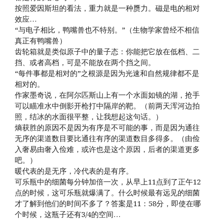
按照爱因斯坦的看法，重力就是一种赝力。磁是电的相对
效应…
“与电子相比，鸭嘴兽也不特别。”（生物学家曾经不相信
真正有鸭嘴兽）
齿轮箱就是类似原子中的量子态：你能把它放在低档、二
挡、或者高档，可是不能放在两个挡之间。
“每件事都是相对的”之根源是因为光速和自然规律都不是
相对的。
作家墨奇说，在阿尔匹斯山上有一个水面如镜的湖，抢手
可以瞄准水中倒影开枪打中隔岸的靶。（前两天浑河边拍
照，结冰的水面很平整，让我想起这句话。）
熵获胜的原因不是因为有序是不可能的事，而是因为通往
无序的渠道数目要比通往有序的渠道数目多得多。（由俭
入奢易由奢入俭难，或许也是这个原因，后者的渠道更多
吧。）
暖代表的是无序，冷代表的是有序。
可乐瓶中的细菌每分钟加倍一次，从早上11点到了正午12
点的时候，这可乐瓶就爆满了。什么时候最有远见的细菌
才了解到他们的时间不多了？答案是11：58分，即使在哪
个时候，这瓶子还有3/4的空间…