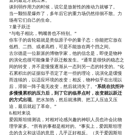
直到最近才跳出来。
谈到弱作用力的时候，说它是放射性的推动力就够了。
当一颗恒星爆炸了，多年后它的重力场仍然徘徊不散。力
场有它们自己的生命。
7.量子跃迁
“与电子相比，鸭嘴兽也不特别。”
你车子的齿轮箱就是类似原子中的量子态：你能把它放在
低档、二挡、或者高档，可是不能放在两个挡之间。
古尔德是一位新派的博物学家，他的信念是，即使是物种
的演化也很可能像量子跃迁般发生。“通常是很快的稳态之
间的转变，并不是慢慢逐渐从一态到另一态的转变的。”化
石累积出的证据似乎否定了老一些的理论，说演化是缓慢
而连续的，以适应环境的改变；相反，物种似乎在出现以
后，滞留一阵子毫无改变，然后就消失了。“
系统在抗拒许
多慢慢累积的压力后，到了它的临界点时，改变就以跃迁
的方式出现
。把水加热，然后就沸腾。把工人压迫又压
迫，最后就起了革命。”
8.相对来说
爱因斯坦猜测说，对相对论感兴趣的神职人员也许会比物
理学家多。“所有的事都是相对的。”事实上，爱因斯坦理
念的含义和这话的意思，几乎正好相反。（关于爱因斯坦