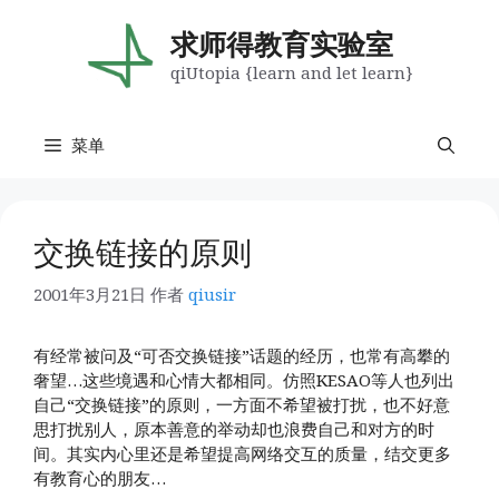
跳
至
求师得教育实验室
内
qiUtopia {learn and let learn}
容
菜单
交换链接的原则
2001年3月21日
作者
qiusir
有经常被问及“可否交换链接”话题的经历，也常有高攀的
奢望…这些境遇和心情大都相同。仿照KESAO等人也列出
自己“交换链接”的原则，一方面不希望被打扰，也不好意
思打扰别人，原本善意的举动却也浪费自己和对方的时
间。其实内心里还是希望提高网络交互的质量，结交更多
有教育心的朋友…