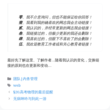
零
、我不介意询问，但也不能保证给你回答！
壹
、我看到我的确喜欢的网志我会主动链接！
贰
、我认识的，并经常更新的网志我会链接！
叁
、我链接过的，但极少更新的我还会删除！
肆
、我喜欢过的，但眼下不喜欢了的会删除！
伍
、我欢迎教育工作者或和关心教育者链接！
最好先了解这里、了解作者…随着我认识的变化，交换链
接的原则也在更新和变动…
分
团队|内务管理
类
标
web
签
§20.高考物理的最后提醒
无病呻吟与到此一游