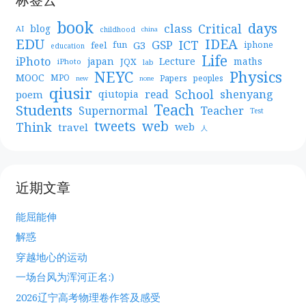
book
days
Critical
class
blog
AI
childhood
china
EDU
IDEA
ICT
GSP
G3
feel
fun
iphone
education
Life
iPhoto
japan
Lecture
maths
JQX
iPhoto
lab
NEYC
Physics
MOOC
MPO
Papers
peoples
new
none
qiusir
School
shenyang
read
poem
qiutopia
Teach
Students
Teacher
Supernormal
Test
web
tweets
Think
travel
web
人
近期文章
能屈能伸
解惑
穿越地心的运动
一场台风为浑河正名:)
2026辽宁高考物理卷作答及感受