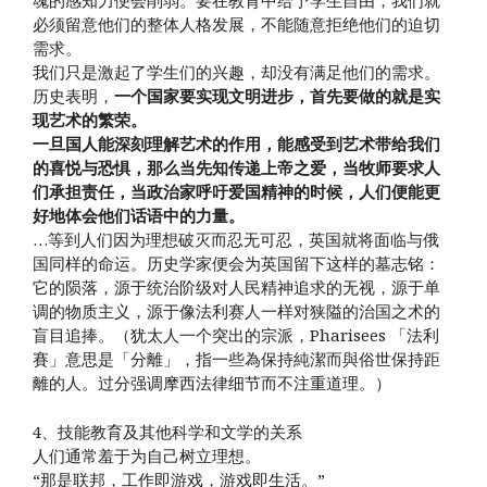
魂的感知力便会削弱。要在教育中给予学生自由，我们就
必须留意他们的整体人格发展，不能随意拒绝他们的迫切
需求。
我们只是激起了学生们的兴趣，却没有满足他们的需求。
历史表明，
一个国家要实现文明进步，首先要做的就是实
现艺术的繁荣。
一旦国人能深刻理解艺术的作用，能感受到艺术带给我们
的喜悦与恐惧，那么当先知传递上帝之爱，当牧师要求人
们承担责任，当政治家呼吁爱国精神的时候，人们便能更
好地体会他们话语中的力量。
…等到人们因为理想破灭而忍无可忍，英国就将面临与俄
国同样的命运。历史学家便会为英国留下这样的墓志铭：
它的陨落，源于统治阶级对人民精神追求的无视，源于单
调的物质主义，源于像法利赛人一样对狭隘的治国之术的
盲目追捧。（犹太人一个突出的宗派，Pharisees 「法利
賽」意思是「分離」，指一些為保持純潔而與俗世保持距
離的人。过分强调摩西法律细节而不注重道理。）
4、技能教育及其他科学和文学的关系
人们通常羞于为自己树立理想。
“那是联邦，工作即游戏，游戏即生活。”