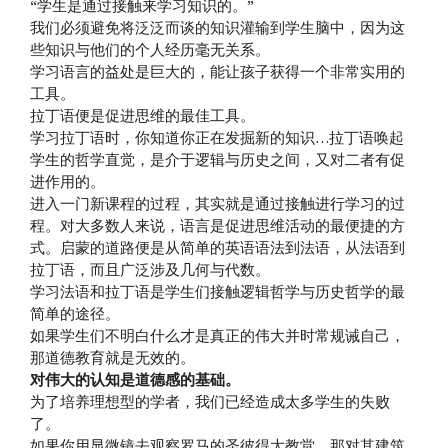
“学生是通过接触来学习知识的。”
我们必须避免将泛泛而谈的知识灌输到学生脑中，因为这
些知识与他们的个人经历毫无关系。
学习语言的益处是巨大的，能让孩子获得一个非常实用的
工具。
拉丁语便是促进思维的最佳工具。
学习拉丁语时，你知道你正在发掘新的知识…拉丁语唤起
学生的哲学直觉，是介于逻辑与历史之间，又对二者有促
进作用的。
进入一门新课程的过程，其实就是通过接触进行学习的过
程。对大多数人来说，语言是促进思维活动的最便捷的方
式。启蒙的道路便是从简单的英语语法到法语，从法语到
拉丁语，而且广泛涉及几何与代数。
学习法语和拉丁语是学生们接触逻辑哲学与历史哲学的最
简单的途径。
如果学生们不明白什么才是真正的伟大并时常规诫自己，
那道德教育就是无效的。
对伟大的认知是道德感的基础。
为了培养理想型的学者，我们已经造成太多学生的失败
了。
如果你用显微镜去观察罗马的圣彼得大教堂，那对其建筑