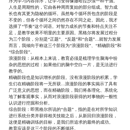
序为学习内容排序，让学习变得像撒哈拉沙漠一样干涸。
人生是周期性的，它由各种周而复始的部分组成。智力成
长也有其更为隐秘的循环。虽然每个循环所包含的阶段是
不变的，但各个循环之间仍然存在不同之处。因此，我才
选择了“节奏”这个词语。对智力成长的节奏和特点关注不
足，是教学效果不明显的主要原因。黑格尔将发展过程分
为三个阶段，分别是“正题”、“反题”和“合题”…就智力发展
而言，我倾向于称这三个阶段为“浪漫阶段”、“精确阶段”和
“综合阶段”。
浪漫阶段：从根本上来说，教育必须是梳理学生脑海中纷
杂的思想的过程：如果他们的脑中空白一片，是无法进行
教学的。
精确阶段也是知识增长的阶段。没有浪漫阶段的积累，学
生们在精确阶段将一无所获…浪漫阶段的事实揭示了具有
广泛意义的思想，而在精确阶段，我们将条理化、系统化
地了解客观事实，从而对浪漫阶段获得的对事物的一般性
认识进行挖掘和分析。
综合阶段：即黑格尔所说的“合题”，指的是在对所学知识
进行系统分类并获得相关技能之后，从新回归浪漫阶段，
这便是精确训练的目标，是我们所追求的最终的成功。
教育应该是这三个阶段的不断循环。