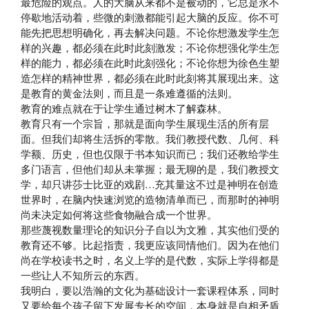
最危险的观点。人的大脑从来都不是被动的，它总是永不
停歇地活动着，些微的刺激都能引起大脑的反应。你不可
能先把思想明确化，再去解决问题。不论你想激发学生怎
样的兴趣，都必须在此时此刻激发；不论你想强化学生怎
样的能力，都必须在此时此刻强化；不论你想为徐色生塑
造怎样的精神世界，都必须在此时此刻将其展现出来。这
是教育的黄金法则，而且是一条难遵循的法则。
教育的难点就在于让学生通过树木了解森林。
教育只有一个宗旨，那就是面向学生展现生活的所有层
面。但我们却将生活拆的零散。我们教授代数、几何、科
学额、历史，但也仅限于书本知识而已；我们还教给学生
多门语言，但他们却从未掌握；最无聊的是，我们教授文
学，却只讲莎士比亚的戏剧…充其量这不过是神明在创造
世界时，在脑内快速浏览的造物清单而已，而那时的神明
尚未决定如何将这些食物融合成一个世界。
那些蔑视数量理论的知识分子自以为文雅，其实他们受的
教育还不够。比起指责，我更应该同情他们。因为在他们
尚在学校读书之时，名义上学的是代数，实际上学得都是
一些让人不知所云的东西。
我明白，要以浩瀚的文化为基础设计一套课程体系，同时
又要给每个孩子留下发展专长的空间，本身就是自相矛盾