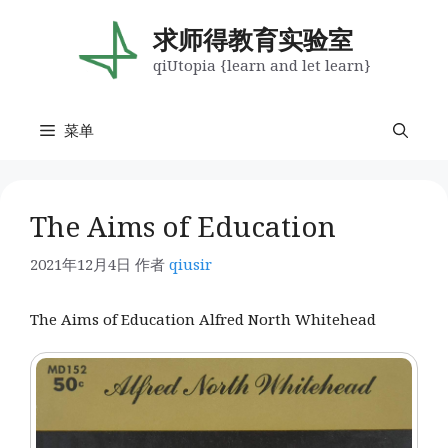
跳
至
求师得教育实验室
内
qiUtopia {learn and let learn}
容
菜单
The Aims of Education
2021年12月4日
作者
qiusir
The Aims of Education Alfred North Whitehead