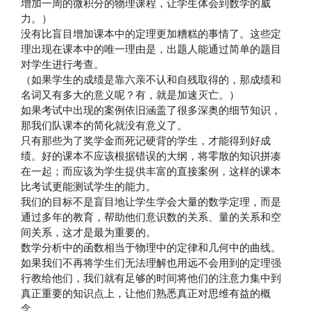
增加一周的微积分的物理课程，让学生体会到数学的威
力。）
没有比盲目增加课本中的定理更加糟糕的事情了。这些定
理出现在课本中的唯一理由是，出题人能通过简单的题目
对学生进行考查。
（如果学生的成绩是靠六亲不认和自残取得的，那成绩和
名词又有多大的意义呢？有，就是加速灭亡。）
如果考试中出现的案例依旧涵盖了很多深奥的细节知识，
那我们队课本的简化就没有意义了。
只有那些为了奖学金而死记硬背的学生，才能得到好成
绩。好的课本不应该根据错误的大纲，将零散的知识拼凑
在一起；而应该为学生提供丰富的直接案例，这样的课本
比考试更能测试学生的能力。
我们的目标不是盲目地让学生学会大量的数学定理，而是
通过多年的教育，帮助他们意识数的关系、量的关系和空
间关系，这才是最为重要的。
数学分析中的函数相当于物理中的定律和几何中的曲线。
如果我们不再将学生们无法理解也用远不会用到的定理强
行教给他们，我们就有足够的时间将他们的注意力集中到
真正重要的知识点上，让他们熟悉真正对思维有益的概
念。