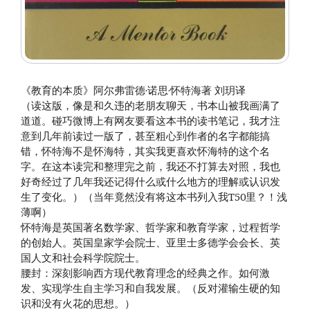
《教育的本质》阿尔弗雷德·诺思·怀特海著 刘玥译
（读这版，像是和久违的老朋友聊天，书本山被我画满了
道道。碰巧微博上有网友要看这本书的读书笔记，我才注
意到几年前读过一版了，甚至粗心到作者的名字都能搞
错，怀特海不是怀海特，其实我更喜欢怀海特的这个名
字。在这本读完和整理完之前，我还不打算去对照，我也
好奇经过了几年我还记得什么或什么地方的理解或认识发
生了变化。）（当年竟然没有将这本书列入我T50里？！浅
薄啊）
怀特海是英国著名数学家、哲学家和教育学家，过程哲学
的创始人。英国皇家学会院士、亚里士多德学会会长、英
国人文和社会科学院院士。
腰封：深刻影响西方现代教育理念的经典之作。如何激
发、实现学生自主学习和自我发展。（反对灌输生硬的知
识和没有火花的思想。）