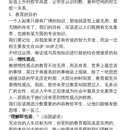
应该上升到哲学高度，让学生认识到数、量和空间的对立
统一关系。
1、教育的目的
一个人如果只拥有广博的知识，那他就是世上最无用、最
无聊的存在了。我们的目标，应该是让人们既拥有文化素
养，也拥有某方面的专业知识。
我们要记住，自我发展才是有价值的智力开发，而这一过
程主要发生在16岁-30岁之间。
不经过运用、验证或与其他知识进行新的结合便接受的知
识—
惰性观点
。
教授惰性观点的教育不但无用，而且有害。世界上最悲哀
的事情，莫过于将最美好的事物染上瑕疵。除了一些思想
碰撞活跃的罕见历史时期，大部分的时间里，教育都充斥
着惰性观点。因此，那些未受过教育却聪慧过人、见多识
广的女性，在步入中年之后便成为社会中最具文化素养之
人—原因在于她们没有受到惰性观点的桎梏。
我们应该挑选少数重要的内容教给学生，让他们能够发散
思维，举一反三。
“
理解即包容
。”（法国谚语）
无论你的人生目标为何，你受到的教育都应该是实用的。
那些来自过去的知识，唯一的用途就是帮助我们理解当