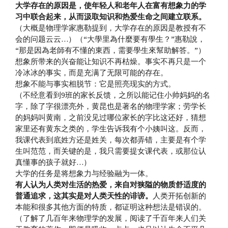
大学存在的原因是，使年轻人和老年人在富有想象力的学
习中联合起来，从而汲取知识和热爱生命之间建立联系。
（大概是物理学家惠勒提到，大学存在的原因是教授有不
会的问题云云…）（“大學里為什麼要有學生？”惠勒說，
“那是因為老師有不懂的東西，​​需要學生來幫助解答。”）
想象所带来的兴奋能让知识不再枯燥。事实不再只是一个
冷冰冰的事实，而是充满了无限可能的存在。
想象不能与事实相脱节：它是照亮现实的方式。
（不经意看到9班的家长反馈，之所以能记住小帅妈妈的名
字，除了字很漂亮外，黄昆也是著名的物理学家；劳学长
的妈妈叫黄南，之前没见过哪位家长的字比这还好，猜想
家里还有黄东之类的，学生告诉我有个小姨叫这。反而，
我课代表到底姓方还是姓关，每次都弄错，主要是有个学
生叫范范，而关键的是，我只需要提女课代表，或那位认
真懂事的孩子就好…）
大学的任务是将想象力与经验融为一体。
有人认为人类对生活的热爱，来自对狭隘的物质舒适度的
普通追求，这其实是对人类天性的诽谤。
人类开拓创新的
本能和很多其他方面的特质，都证明这种想法是错误的。
（了解了几百年来物理学的发展，阅读了千百年来人们关