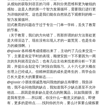
从感知的获取到语言的习得，再到分类思维和更为敏锐的
感知，这是人类的第一个智力发展循环，需要我们进行更
为详细的研究。这也是我们能在自然状态下观察到的唯一
智力发展循环。
旧式教育的问题在于过于专注一门单一学科，丢失了教育
的节奏。
（关于教育，我们的方向错了，而那所谓的好方法害处更
是大得没边了。现在没有出现人才的一篇荒芜，也是生命
力的顽强啊。）
@qiusir:各科模考成绩都出来了，主动约了几位来交流一
下，主要是肯定平时的表现，顺便安抚一下不要因为一两
次的失利就否定自己；也有几位主动来找老师分析一下原
因，并提出会划定专门时段自我练习。人十六七岁大概在
生理上已经成人。但精神层面的成长是终生的，而学会自
己长大是长大的重要标志…… ​​​​
@qiusir:小朋友很诚恳地问我他的缺点有哪些，我告诉
他，我不会问他我的缺点，我知道我不少缺点甚至不允许
他说……原因是很多缺点是优点的附属品，比如我倔强，那
是我有坚持……所以呢，你没什么一般意义的缺点，即便
有，更多的是特点……找到你的方向，要么计算要么锻炼要