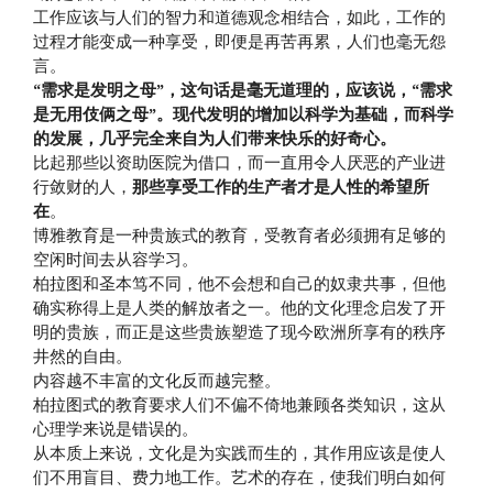
工作应该与人们的智力和道德观念相结合，如此，工作的
过程才能变成一种享受，即便是再苦再累，人们也毫无怨
言。
“需求是发明之母”，这句话是毫无道理的，应该说，“需求
是无用伎俩之母”。现代发明的增加以科学为基础，而科学
的发展，几乎完全来自为人们带来快乐的好奇心。
比起那些以资助医院为借口，而一直用令人厌恶的产业进
行敛财的人，
那些享受工作的生产者才是人性的希望所
在
。
博雅教育是一种贵族式的教育，受教育者必须拥有足够的
空闲时间去从容学习。
柏拉图和圣本笃不同，他不会想和自己的奴隶共事，但他
确实称得上是人类的解放者之一。他的文化理念启发了开
明的贵族，而正是这些贵族塑造了现今欧洲所享有的秩序
井然的自由。
内容越不丰富的文化反而越完整。
柏拉图式的教育要求人们不偏不倚地兼顾各类知识，这从
心理学来说是错误的。
从本质上来说，文化是为实践而生的，其作用应该是使人
们不用盲目、费力地工作。艺术的存在，使我们明白如何