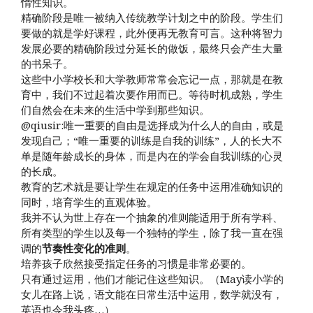
惰性知识。
精确阶段是唯一被纳入传统教学计划之中的阶段。学生们
要做的就是学好课程，此外便再无教育可言。这种将智力
发展必要的精确阶段过分延长的做饭，最终只会产生大量
的书呆子。
这些中小学校长和大学教师常常会忘记一点，那就是在教
育中，我们不过起着次要作用而已。等待时机成熟，学生
们自然会在未来的生活中学到那些知识。
@qiusir:唯一重要的自由是选择成为什么人的自由，或是
发现自己；“唯一重要的训练是自我的训练”，人的长大不
单是随年龄成长的身体，而是内在的学会自我训练的心灵
的长成。
教育的艺术就是要让学生在规定的任务中运用准确知识的
同时，培育学生的直观体验。
我并不认为世上存在一个抽象的准则能适用于所有学科、
所有类型的学生以及每一个独特的学生，除了我一直在强
调的
节奏性变化的准则
。
培养孩子欣然接受指定任务的习惯是非常必要的。
只有通过运用，他们才能记住这些知识。（May读小学的
女儿在路上说，语文能在日常生活中运用，数学就没有，
英语也令我头疼…）