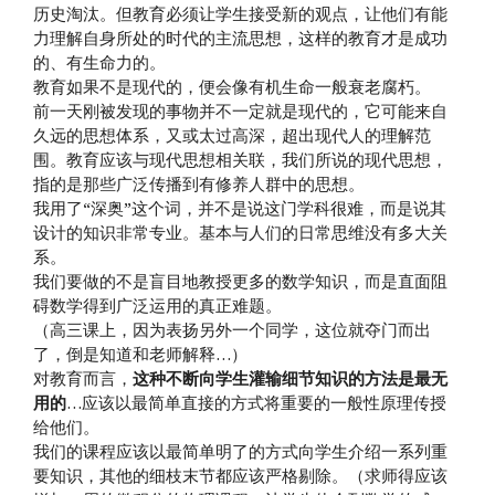
历史淘汰。但教育必须让学生接受新的观点，让他们有能
力理解自身所处的时代的主流思想，这样的教育才是成功
的、有生命力的。
教育如果不是现代的，便会像有机生命一般衰老腐朽。
前一天刚被发现的事物并不一定就是现代的，它可能来自
久远的思想体系，又或太过高深，超出现代人的理解范
围。教育应该与现代思想相关联，我们所说的现代思想，
指的是那些广泛传播到有修养人群中的思想。
我用了“深奥”这个词，并不是说这门学科很难，而是说其
设计的知识非常专业。基本与人们的日常思维没有多大关
系。
我们要做的不是盲目地教授更多的数学知识，而是直面阻
碍数学得到广泛运用的真正难题。
（高三课上，因为表扬另外一个同学，这位就夺门而出
了，倒是知道和老师解释…）
对教育而言，
这种不断向学生灌输细节知识的方法是最无
用的
…应该以最简单直接的方式将重要的一般性原理传授
给他们。
我们的课程应该以最简单明了的方式向学生介绍一系列重
要知识，其他的细枝末节都应该严格剔除。（求师得应该