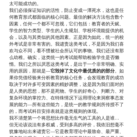
太可能成功的。
我们必须保证知识的活性，防止变成一潭死水，这也是任
何教育形式都面临的核心问题。最佳的解决方法包含数个
因素，任何一个都不可忽视，它们包括：教育者的天赋、
学生的智力类型、学生的人生规划、学校环境能提供的机
会，以及与其类似的其他因素。正是因为如此，统一的校
外考试是非常有害的。我谴责这类考试，不是因为我们喜
欢与众不同，看不惯被社会所认可的事物。我们还没有那
么幼稚。确实，这类统一的考试能帮助检验学生是否懒
惰。我们之所以厌恶这类考试，是出于一个非常明确、实
用的原因，那就是—
它毁掉了文化中最优质的的部分
。如
果你凭借经验来分析教育的核心任务，会发现教育的成功
取决于对许多可变因素的精妙调整，这是因为我们面对的
是人类的思想，那不是死物。学生的好奇心、判断力、对
复杂环境的掌控力、在特殊情况下运用理论来洞察事态发
展的能力—所有这些能力，是统一的教学规则所传授不了
的，而考试科目安排表就是这类规则的体现。
我不清楚第一个将思想比作毫无生气的工具的人是谁…
但无论该说法有多权威，受到多高的评价，我依旧想毫不
犹豫地站出来谴责它—它是教育理论中最致命、最严重、