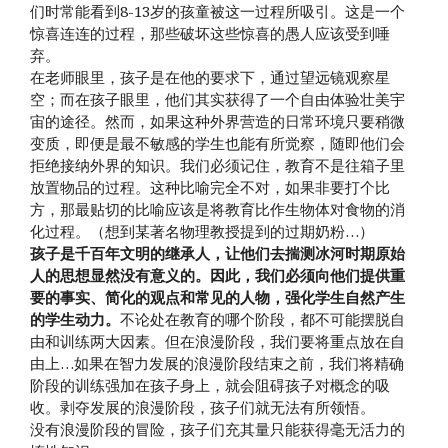
们时常能看到8-13岁的孩童被这一过程所吸引。这是一个
惊喜连连的过程，那些破坏这些惊喜的愚人应该受到唾
弃。
在老师眼里，孩子是在他的要求下，通过望远镜观察星
空；而在孩子眼里，他们其实获得了一个自由体验壮美宇
宙的途径。然而，如果这种外界营造的日常环境只要稍微
变质，即便是最不敏感的学生也能有所觉察，随即他们会
拒绝接纳外界的知识。我们必须记住，教育不是往箱子里
放置物品的过程。这种比喻完全不对，如果非要打个比
方，那最贴切的比喻应该是将教育比作生物体对食物的消
化过程。（想到某著名物理教授提到的过期奶粉…）
孩子是千百年文明的继承人，让他们去揣测冰河时期原始
人的思想显然没有意义的。因此，我们必须向他们提供重
要的事实、简化的观点和常见的人物，强化学生自然产生
的学生动力。
不论处在教育的哪个阶段，都不可能摆脱自
由和训练两大因素。但在浪漫阶段，我们要将重点放在自
由上…如果在智力发展的浪漫阶段结束之前，我们将精确
阶段的训练强加在孩子身上，就会阻碍孩子对概念的吸
收。剥夺发展的浪漫阶段，孩子们就无法有所领悟。
没有浪漫阶段的冒险，孩子们充其量只能获得毫无活力的