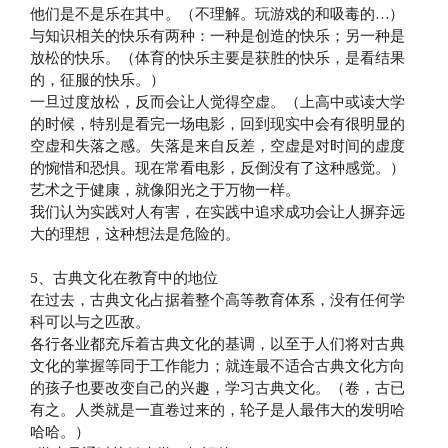
他们是不是乐在其中。（不理解。玩游戏的和吸毒的…）
与知识相关的快乐有两种：一种是创造的快乐；另一种是
放松的快乐。（体育的快乐主要是获胜的快乐，是看结果
的，征服的快乐。）
一旦过度放松，反而会让人觉得空虚。（上高中或读大学
的时候，特别是看完一场电影，回到现实中会有很明显的
空虚和失落之感。失落是来自反差，空虚是对时间的虚度
的惋惜和恐惧。现在常看电影，反倒没有了这种感觉。）
艺术之于健康，就像阳光之于万物一样。
我们认为实践对人有害，在实践中追求成功会让人摒弃远
大的理想，这种想法是危险的。
5、古典文化在教育中的地位
在过去，古典文化占据着整个高等教育体系，没有任何学
科可以与之匹敌。
各行各业都充斥着古典文化的基调，以至于人们将对古典
文化的掌握等同于工作能力；就连最不适合古典文化方向
的孩子也要改变自己的兴趣，学习古典文化。（卷，古已
有之。人类就是一直卷过来的，轮子是人最伟大的发明哈
哈哈。）