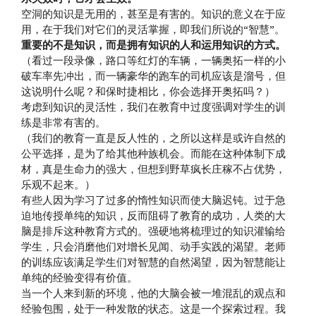
空洞的知识是无用的，甚至是有害的。知识的意义在于应
用，在于我们对它们的灵活掌握，即我们所说的“智慧”。
重要的不是知识，而是拥有知识的人和运用知识的方式。
（看过一段录像，路口等红灯的车辆，一辆奥拓一样的小
破车率先冲出，而一辆豪华的跑车的司机应该是溜号，但
这说明什么呢？和保时捷相比，你会选择开奥拓吗？）
考虑到知识的灵活性，我们在教育中过度强调对学生的训
练是非常有害的。
（我们的教育一直是反人性的，之所以这样是或许自然的
公平选择，是为了给其他种族机会。而能在这种体制下成
材，真是生命力的强大，但想到野草疯长庄稼不占优势，
乐观不起来。）
有些人因为学习了过多的惰性知识而使大脑迟钝。过于急
迫地传授单纯的知识，反而阻碍了教育的成功，人类的大
脑是排斥这种教育方式的。强硬地将梳理过的知识灌输给
学生，只会消磨他们对增长见闻、动手实践的渴望。老师
的训练应该满足学生们对智慧的自然渴望，因为智慧能让
单纯的经验变得有价值。
当一个人来到新的环境，他的大脑会被一堆混乱的观点和
经验包围，处于一种发散的状态。这是一个探索过程。我