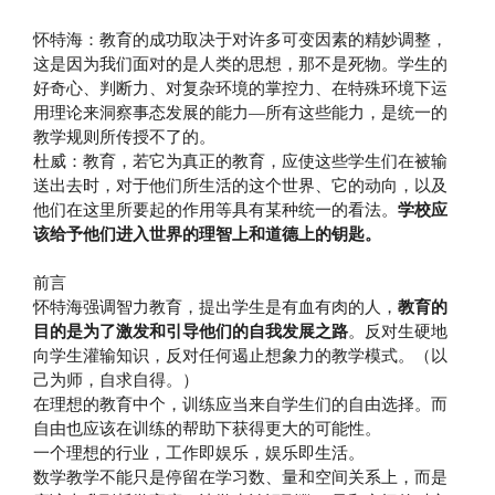
怀特海：教育的成功取决于对许多可变因素的精妙调整，
这是因为我们面对的是人类的思想，那不是死物。学生的
好奇心、判断力、对复杂环境的掌控力、在特殊环境下运
用理论来洞察事态发展的能力—所有这些能力，是统一的
教学规则所传授不了的。
杜威：教育，若它为真正的教育，应使这些学生们在被输
送出去时，对于他们所生活的这个世界、它的动向，以及
他们在这里所要起的作用等具有某种统一的看法。
学校应
该给予他们进入世界的理智上和道德上的钥匙。
前言
怀特海强调智力教育，提出学生是有血有肉的人，
教育的
目的是为了激发和引导他们的自我发展之路
。反对生硬地
向学生灌输知识，反对任何遏止想象力的教学模式。（以
己为师，自求自得。）
在理想的教育中个，训练应当来自学生们的自由选择。而
自由也应该在训练的帮助下获得更大的可能性。
一个理想的行业，工作即娱乐，娱乐即生活。
数学教学不能只是停留在学习数、量和空间关系上，而是