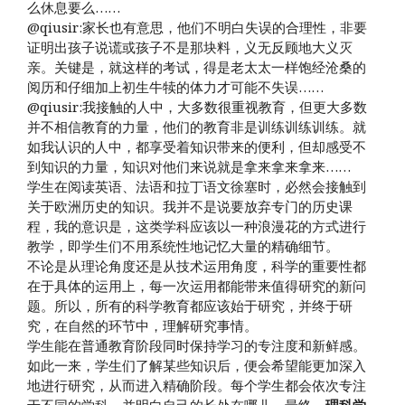
么休息要么……
@qiusir:家长也有意思，他们不明白失误的合理性，非要
证明出孩子说谎或孩子不是那块料，义无反顾地大义灭
亲。关键是，就这样的考试，得是老太太一样饱经沧桑的
阅历和仔细加上初生牛犊的体力才可能不失误……
@qiusir:我接触的人中，大多数很重视教育，但更大多数
并不相信教育的力量，他们的教育非是训练训练训练。就
如我认识的人中，都享受着知识带来的便利，但却感受不
到知识的力量，知识对他们来说就是拿来拿来拿来……
学生在阅读英语、法语和拉丁语文徐塞时，必然会接触到
关于欧洲历史的知识。我并不是说要放弃专门的历史课
程，我的意识是，这类学科应该以一种浪漫花的方式进行
教学，即学生们不用系统性地记忆大量的精确细节。
不论是从理论角度还是从技术运用角度，科学的重要性都
在于具体的运用上，每一次运用都能带来值得研究的新问
题。所以，所有的科学教育都应该始于研究，并终于研
究，在自然的环节中，理解研究事情。
学生能在普通教育阶段同时保持学习的专注度和新鲜感。
如此一来，学生们了解某些知识后，便会希望能更加深入
地进行研究，从而进入精确阶段。每个学生都会依次专注
于不同的学科，并明白自己的长处在哪儿。最终，
理科学