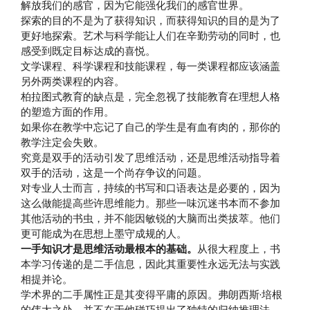
解放我们的感官，因为它能强化我们的感官世界。
探索的目的不是为了获得知识，而获得知识的目的是为了
更好地探索。艺术与科学能让人们在辛勤劳动的同时，也
感受到既定目标达成的喜悦。
文学课程、科学课程和技能课程，每一类课程都应该涵盖
另外两类课程的内容。
柏拉图式教育的缺点是，完全忽视了技能教育在理想人格
的塑造方面的作用。
如果你在教学中忘记了自己的学生是有血有肉的，那你的
教学注定会失败。
究竟是双手的活动引发了思维活动，还是思维活动指导着
双手的活动，这是一个尚存争议的问题。
对专业人士而言，持续的书写和口语表达是必要的，因为
这么做能提高些许思维能力。那些一味沉迷书本而不参加
其他活动的书虫，并不能因敏锐的大脑而出类拔萃。他们
更可能成为在思想上墨守成规的人。
一手知识才是思维活动最根本的基础。
从很大程度上，书
本学习传递的是二手信息，因此其重要性永远无法与实践
相提并论。
学术界的二手属性正是其变得平庸的原因。弗朗西斯·培根
的伟大之处，并不在于他碰巧提出了独特的归纳推理法，