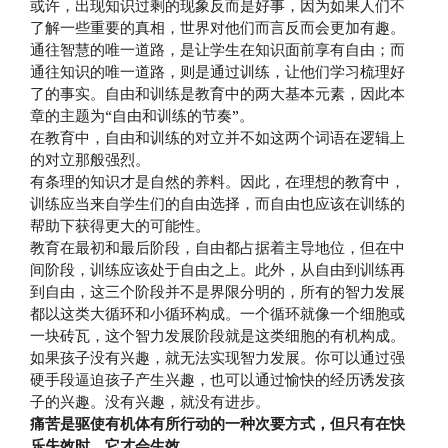
或许，出现知识过剩的现象反而是好事，因为如果人们不
了解一些重要的真相，世界对他们而言反而会更加有趣。
通往智慧的唯一道路，是让学生在知识面前享有自由；而
通往知识的唯一道路，则是通过训练，让他们学习梳理好
了的事实。自由和训练是教育中的两大基本元素，因此本
章的主题为“自由和训练的节奏”。
在教育中，自由和训练的对立并不如这两个词语在逻辑上
的对立那般强烈。
有条理的知识才是自然的养料。因此，在理想的教育中，
训练应当来自学生们的自由选择，而自由也应该在训练的
帮助下获得更大的可能性。
教育在最初和最后阶段，自由都占据着主导地位，但在中
间阶段，训练应该处于自由之上。此外，从自由到训练再
到自由，这三个阶段并不是界限分明的，所有的智力发展
都以这类大循环和小循环构成。一个循环就像一个细胞或
一块砖瓦，这个智力发展阶段就是这类细胞的有机构成。
如果孩子没有兴趣，就无法实现智力发展。你可以通过强
硬手段逼迫孩子产生兴趣，也可以通过愉快的经历诱发孩
子的兴趣。没有兴趣，就没有进步。
痛苦是驱使有机体有所行动的一种次要方式，但只有在快
乐失效时，它才会生效。