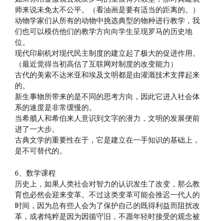
师来说未免太不公平。（看油画是要有适当的距离的。）
动物学家们从所有的动物中挑选典型的物种进行教学，我
们也可以模仿他们的教学方向向学生呈现罗马的历史地
位。
现代印刷机对现代民主制度的建立起了极大的促进作用。
（最近觉得当初高估了互联网对制度的改变能力）
古代的美索不达米亚和埃及文明都是由灌溉技术支撑起来
的。
新生事物所带来的是不同的思考方向，因此它进入社会体
系的速度是非常缓慢的。
当希腊人和希伯来人意识到文字的潜力，文明的发展便前
进了一大步。
古典文学的重要性在于，它是建立在一手知识的基础上，
是不可替代的。
6、数学课程
历史上，如果人类社会对智力的认识发生了改变，那么教
育也必然会迎来变革。不过这类变革可能会推迟一代人的
时间，因为总有些人会为了保护自己的既得利益而阻扰改
革，或者纯粹是因为因循守旧，不愿年轻时接受的观念被