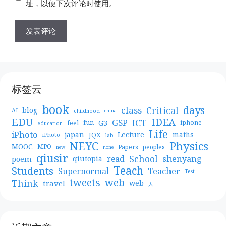
址，以便下次评论时使用。
标签云
book
days
Critical
class
blog
AI
childhood
china
EDU
IDEA
ICT
GSP
G3
feel
fun
iphone
education
Life
iPhoto
japan
Lecture
maths
JQX
iPhoto
lab
NEYC
Physics
MOOC
MPO
Papers
peoples
new
none
qiusir
School
shenyang
read
poem
qiutopia
Teach
Students
Teacher
Supernormal
Test
web
tweets
Think
travel
web
人