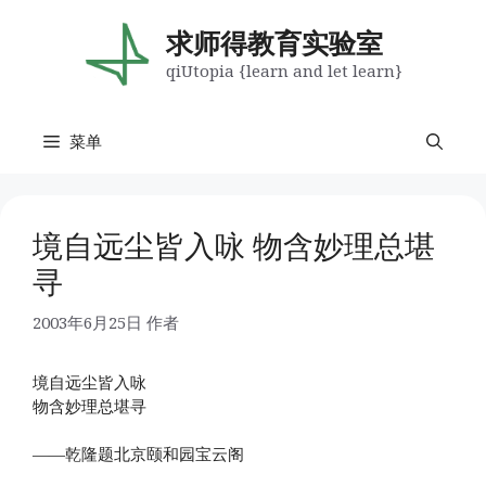
跳
至
求师得教育实验室
内
qiUtopia {learn and let learn}
容
菜单
境自远尘皆入咏 物含妙理总堪
寻
2003年6月25日
作者
境自远尘皆入咏
物含妙理总堪寻
——乾隆题北京颐和园宝云阁