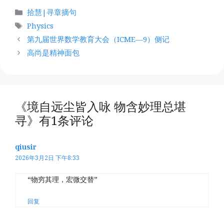
分
拾慧|寻章摘句
类
标
Physics
签
第九届世界数学教育大会（ICME—9）侧记
高尚是精神面包
《境自远尘皆入咏 物含妙理总堪
寻》有1条评论
qiusir
2026年3月2日 下午8:33
“物穷其理，宏微交替”
回复