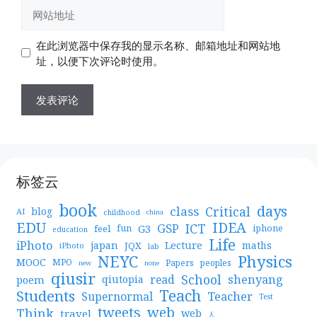
网
箱
站
地
地
在此浏览器中保存我的显示名称、邮箱地址和网站地
址
址
址，以便下次评论时使用。
标签云
book
days
Critical
class
blog
AI
childhood
china
EDU
IDEA
ICT
GSP
G3
feel
fun
iphone
education
Life
iPhoto
japan
Lecture
maths
JQX
iPhoto
lab
NEYC
Physics
MOOC
MPO
Papers
peoples
new
none
qiusir
School
shenyang
read
poem
qiutopia
Teach
Students
Teacher
Supernormal
Test
web
tweets
Think
travel
web
人