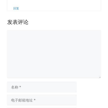
回复
发表评论
评
论
名
称
电
子
邮