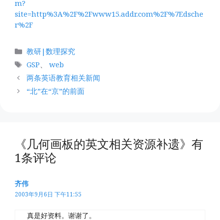
m?
site=http%3A%2F%2Fwww15.addr.com%2F%7Edsche
r%2F
分
教研|数理探究
类
标
GSP
、
web
签
两条英语教育相关新闻
“北”在“京”的前面
《几何画板的英文相关资源补遗》有
1条评论
齐伟
2003年9月6日 下午11:55
真是好资料。谢谢了。