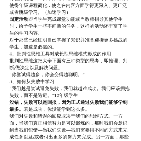
使得年级课程简化…使之在内容方面学得更深入、更广泛
或者跳级学习。（加速学习）
固定活动
即当学生完成课堂功能或当教师指导其他学生
时，给予学生一些不间断的任务，这样的活动还丰富了学
生的学习内容。
对于那些已经证明自己掌握了知识并准备迎接更多挑战的
学生，加速是必需的。
4、批判性思维工具对成长型思维模式形成的作用
批判性思维这把大伞下面有三种类型的思考，即推理、判
断/做决定以及解决问题。
“你尝试得越多，你会变得越聪明。”
5、如何从失败中学习
“我们越是尝试避免失败，我们就越难成功。我们应该拥抱
失败，而不是逃避。”12年级学生
没错，失败可以是回报，因为正式通过失败我们能够学到
最多。
若是成功，你没能学到这么多。
我们对失败和错误的回应取决于我们的思维方式。一方
面，当我们真正相信智力是可以锻炼的，那时我们会意识
到当我们犯错—当我们失败—我们需要用不同的方式来完
成任务以及/或者付出更多的努力来完成。另一方面，那些