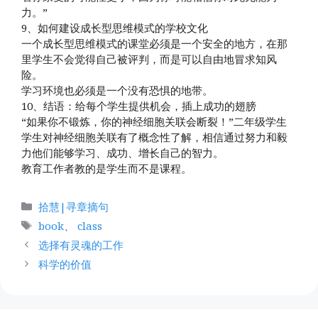
力。”
9、如何建设成长型思维模式的学校文化
一个成长型思维模式的课堂必须是一个安全的地方，在那
里学生不会觉得自己被评判，而是可以自由地冒求知风
险。
学习环境也必须是一个没有恐惧的地带。
10、结语：给每个学生提供机会，插上成功的翅膀
“如果你不锻炼，你的神经细胞关联会断裂！”二年级学生
学生对神经细胞关联有了概念性了解，相信通过努力和毅
力他们能够学习、成功、增长自己的智力。
教育工作者教的是学生而不是课程。
分
拾慧|寻章摘句
类
标
book
、
class
签
选择有灵魂的工作
科学的价值