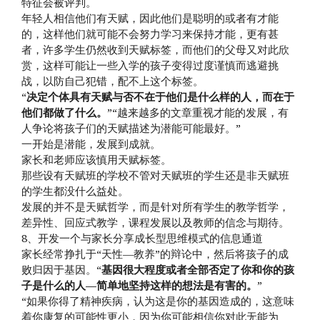
特征会被评判。
年轻人相信他们有天赋，因此他们是聪明的或者有才能
的，这样他们就可能不会努力学习来保持才能，更有甚
者，许多学生仍然收到天赋标签，而他们的父母又对此欣
赏，这样可能让一些入学的孩子变得过度谨慎而逃避挑
战，以防自己犯错，配不上这个标签。
“
决定个体具有天赋与否不在于他们是什么样的人，而在于
他们都做了什么。
”“越来越多的文章重视才能的发展，有
人争论将孩子们的天赋描述为潜能可能最好。”
一开始是潜能，发展到成就。
家长和老师应该慎用天赋标签。
那些设有天赋班的学校不管对天赋班的学生还是非天赋班
的学生都没什么益处。
发展的并不是天赋哲学，而是针对所有学生的教学哲学，
差异性、回应式教学，课程发展以及教师的信念与期待。
8、开发一个与家长分享成长型思维模式的信息通道
家长经常挣扎于“天性—教养”的辩论中，然后将孩子的成
败归因于基因。“
基因很大程度或者全部否定了你和你的孩
子是什么的人—简单地坚持这样的想法是有害的。
”
“如果你得了精神疾病，认为这是你的基因造成的，这意味
着你康复的可能性更小，因为你可能相信你对此无能为