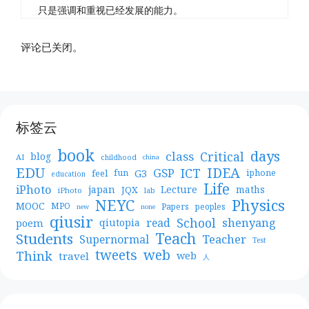
只是强调和重视已经发展的能力。
评论已关闭。
标签云
book
days
Critical
class
blog
AI
childhood
china
EDU
IDEA
ICT
GSP
G3
feel
fun
iphone
education
Life
iPhoto
japan
Lecture
maths
JQX
iPhoto
lab
NEYC
Physics
MOOC
MPO
Papers
peoples
new
none
qiusir
School
shenyang
read
poem
qiutopia
Teach
Students
Teacher
Supernormal
Test
web
tweets
Think
travel
web
人