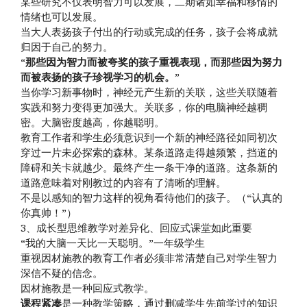
某些研究不仅表明智力可以发展，二期诸如幸福和移情的
情绪也可以发展。
当大人表扬孩子付出的行动或完成的任务，孩子会将成就
归因于自己的努力。
“
那些因为智力而被夸奖的孩子重视表现，而那些因为努力
而被表扬的孩子珍视学习的机会。
”
当你学习新事物时，神经元产生新的关联，这些关联随着
实践和努力变得更加强大。关联多，你的电脑神经越稠
密。大脑密度越高，你越聪明。
教育工作者和学生必须意识到一个新的神经路径如同初次
穿过一片未必探索的森林。某条道路走得越频繁，挡道的
障碍和关卡就越少。最终产生一条干净的道路。这条新的
道路意味着对刚教过的内容有了清晰的理解。
不是以感知的智力这样的视角看待他们的孩子。（“认真的
你真帅！”）
3、成长型思维教学对差异化、回应式课堂如此重要
“我的大脑一天比一天聪明。”一年级学生
重视因材施教的教育工作者必须非常清楚自己对学生智力
深信不疑的信念。
因材施教是一种回应式教学。
课程紧凑
是一种教学策略，通过删减学生先前学过的知识