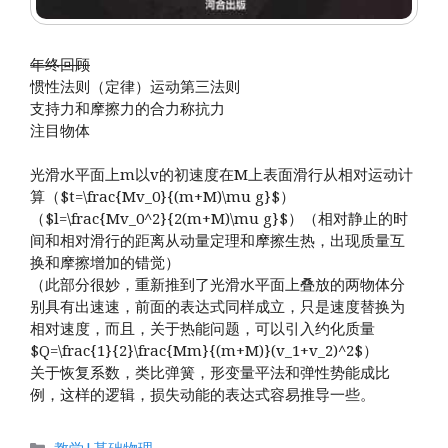
年终回顾
惯性法则（定律）运动第三法则
支持力和摩擦力的合力称抗力
注目物体
光滑水平面上m以v的初速度在M上表面滑行从相对运动计
算（$t=\frac{Mv_0}{(m+M)\mu g}$）
（$l=\frac{Mv_0^2}{2(m+M)\mu g}$）（相对静止的时
间和相对滑行的距离从动量定理和摩擦生热，出现质量互
换和摩擦增加的错觉）
（此部分很妙，重新推到了光滑水平面上叠放的两物体分
别具有出速速，前面的表达式同样成立，只是速度替换为
相对速度，而且，关于热能问题，可以引入约化质量
$Q=\frac{1}{2}\frac{Mm}{(m+M)}(v_1+v_2)^2$）
关于恢复系数，类比弹簧，形变量平法和弹性势能成比
例，这样的逻辑，损失动能的表达式容易推导一些。
分