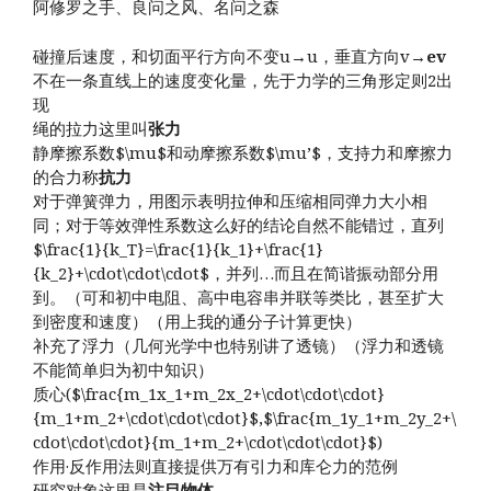
阿修罗之手、良问之风、名问之森
碰撞后速度，和切面平行方向不变u→u，垂直方向v→
ev
不在一条直线上的速度变化量，先于力学的三角形定则2出
现
绳的拉力这里叫
张力
静摩擦系数$\mu$和动摩擦系数$\mu’$，支持力和摩擦力
的合力称
抗力
对于弹簧弹力，用图示表明拉伸和压缩相同弹力大小相
同；对于等效弹性系数这么好的结论自然不能错过，直列
$\frac{1}{k_T}=\frac{1}{k_1}+\frac{1}
{k_2}+\cdot\cdot\cdot$，并列…而且在简谐振动部分用
到。（可和初中电阻、高中电容串并联等类比，甚至扩大
到密度和速度）（用上我的通分子计算更快）
补充了浮力（几何光学中也特别讲了透镜）（浮力和透镜
不能简单归为初中知识）
质心($\frac{m_1x_1+m_2x_2+\cdot\cdot\cdot}
{m_1+m_2+\cdot\cdot\cdot}$,$\frac{m_1y_1+m_2y_2+\
cdot\cdot\cdot}{m_1+m_2+\cdot\cdot\cdot}$)
作用·反作用法则直接提供万有引力和库仑力的范例
研究对象这里是
注目物体