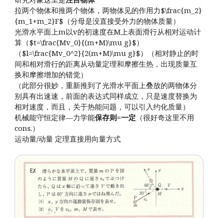
拉两个物体和推两个物体，两物体见的作用力$\frac{m_2}
{m_1+m_2}F$（分母是没直接受外力的物体质量）
光滑水平面上m以v的初速度在M上表面滑行从相对运动计
算（$t=\frac{Mv_0}{(m+M)\mu g}$）
（$l=\frac{Mv_0^2}{2(m+M)\mu g}$）（相对静止的时
间和相对滑行的距离从动量定理和摩擦生热，出现质量互
换和摩擦增加的错觉）
（此部分很妙，重新推到了光滑水平面上叠放的两物体分
别具有出速速，前面的表达式同样成立，只是速度替换为
相对速度，而且，关于热能问题，可以引入约化质量）
机械能守恒定律—力学能
保存则
=一定
（很好奇这里不用
cons.）
运动量/动量 定理直接用向量方式