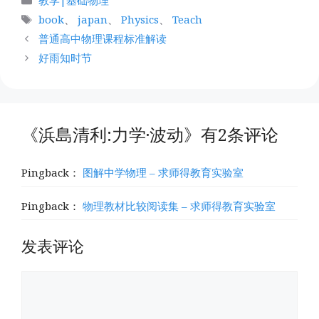
教学|基础物理
类
标
book
、
japan
、
Physics
、
Teach
签
普通高中物理课程标准解读
好雨知时节
《浜島清利:力学·波动》有2条评论
Pingback：
图解中学物理 – 求师得教育实验室
Pingback：
物理教材比较阅读集 – 求师得教育实验室
发表评论
评
论