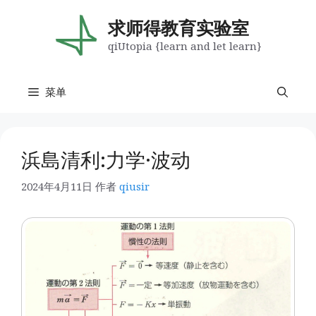
跳
至
求师得教育实验室
内
qiUtopia {learn and let learn}
容
菜单
浜島清利:力学·波动
2024年4月11日
作者
qiusir