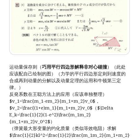
运动量保存则（
巧用平行四边形解释非对心碰撞
）（此处
应该配自己绘制的图）（力学的平行四边形定则到速度的
合成再到动量的分解以及动量定理的运用和牛顿第三定
律。）
反発系数在王聪方法上的应用（应该单独整理）
$v_1=\frac{m_1-em_2}{m_1+m_2}v_0$，
$v_2=\frac{(1+e)m_1}{m_1+m_2}v_0$（$\Delta
E_k=\frac{1}{2}(1-e^2)\frac{m_1m_2}
{m_1+m_2}v_0^2$）
（弹簧最大形变量的约化质量（类似等效电阻）求解
$\frac{1}{2}kl^2=\frac{1}{2}\frac{m_1m_2}{m_1+m_2}