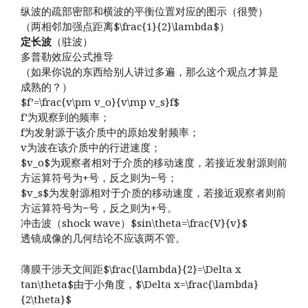
纵波的疏部密部和横波的平衡位置对应的图示（很赞）
（两相邻加强点距离$\frac{1}{2}\lambda$）
定长波
（驻波）
多普勒效应公式推导
（如果你说的东西给别人讲过多遍，那么这个观点才算是
成熟的？）
$f’=\frac{v\pm v_o}{v\mp v_s}f$
f’为观察到的频率；
f为发射源于该介质中的原始发射频率；
v为波在该介质中的行进速度；
$v_o$为观察者相对于介质的移动速度，若接近发射源则前
方运算符号为+号，反之则为−号；
$v_s$为发射源相对于介质的移动速度，若接近观察者则前
方运算符号为−号，反之则为+号。
冲击波（shock wave）$sin\theta=\frac{V}{v}$
透镜成像的几何结论不应该两不管。
薄膜干涉天文间距$\frac{\lambda}{2}=\Delta x
tan\theta$由于小角度，$\Delta x=\frac{\lambda}
{2\theta}$