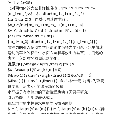
(v_1-v_2)^2$）
（对两物体的完全非弹性碰撞，$m_1v_1+m_2v_2=
(m_1+m_2)v$，$v=\frac{m_1v_1+m_2v_2}
{m_1+m_2}$，而质心的速度求解，
$x_G=\frac{m_1x_1+m_2x_2}{m_1+m_2}$，
$v_G=\frac{dx_G}{dt}=\frac{m_1\frac{dx_1}
{dt}+m_2\frac{dx_2}{dt}}
{m_1+m_2}=\frac{m_1v_1+m_2v_2}{m_1+m_2}$）
惯性力的引入使动力学问题转化为静力学问题（水平加速
运动的车上的杯子中水面方向和等效重力垂直），而
远心
力
的引入对有的圆周运动简化。
复原力
($\omega=\sqrt{\frac{k}{m}}$，
$x=Acos\sqrt{\frac{k}{m}}t$)
$\frac{1}{2}mv^2+mgh+\frac{1}{2}kx^2$=一定
$\frac{1}{2}mv^2+\frac{1}{2}kx^2$=一定 前者x为弹簧
形变量，后者x为简谐振动的位移
水平振子有摩擦力的平衡位置跳动（需要再研究）
引力势能、力学能表达式…
粗细均匀的木棒在水中的简谐振动周期
$T=2\pi\sqrt{\frac{m}{k}}=2\pi\sqrt{\frac{h}{g}}$（静