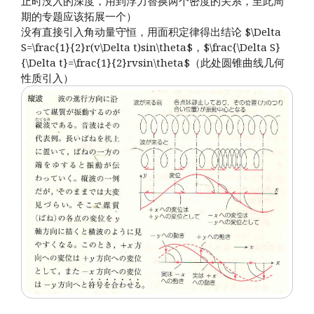
止时没入的深度，用到浮力替换两个密度的关系，至此周
期的专题应该拓展一个）
没有直接引入角动量守恒，用面积定律得出结论 $\Delta
S=\frac{1}{2}r(v\Delta t)sin\theta$，$\frac{\Delta S}
{\Delta t}=\frac{1}{2}rvsin\theta$（此处圆锥曲线几何
性质引入）