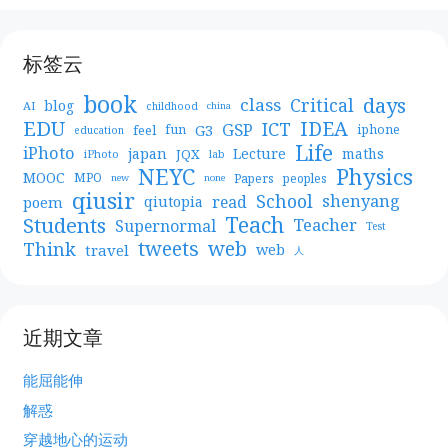
标签云
book
days
Critical
class
blog
AI
childhood
china
EDU
IDEA
ICT
GSP
G3
feel
fun
iphone
education
Life
iPhoto
japan
Lecture
maths
JQX
iPhoto
lab
NEYC
Physics
MOOC
MPO
Papers
peoples
new
none
qiusir
School
shenyang
read
poem
qiutopia
Teach
Students
Teacher
Supernormal
Test
web
tweets
Think
travel
web
人
近期文章
能屈能伸
解惑
穿越地心的运动