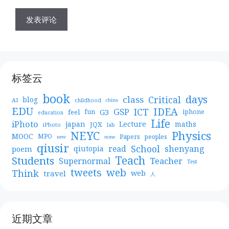
标签云
book
days
Critical
class
blog
AI
childhood
china
EDU
IDEA
ICT
GSP
G3
feel
fun
iphone
education
Life
iPhoto
japan
Lecture
maths
JQX
iPhoto
lab
NEYC
Physics
MOOC
MPO
Papers
peoples
new
none
qiusir
School
shenyang
read
poem
qiutopia
Teach
Students
Teacher
Supernormal
Test
web
tweets
Think
travel
web
人
近期文章