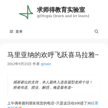
跳
至
求师得教育实验室
内
qiUtopia {learn and let learn}
容
菜单
马里亚纳的欢呼飞跃喜马拉雅~
2012年9月25日
作者
qiusir
感谢诸位的支持，本人最终入选首届型老师十佳！
师者传道、授业、解惑，俺是最有道~
上午偶有接到朋友祝贺的电话~只是这活动100进了30
还要