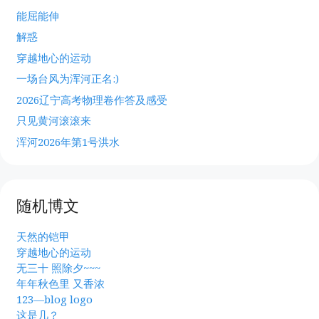
能屈能伸
解惑
穿越地心的运动
一场台风为浑河正名:)
2026辽宁高考物理卷作答及感受
只见黄河滚滚来
浑河2026年第1号洪水
随机博文
天然的铠甲
穿越地心的运动
无三十 照除夕~~~
年年秋色里 又香浓
123—blog logo
这是几？