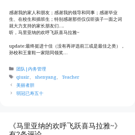
感谢我的家人和朋友；感谢我的领导和同事；感谢毕业
生、在校生和插班生；特别感谢那些仅仅听孩子一面之词
就大力支持的家长朋友们….
听，马里亚纳的欢呼飞跃喜马拉雅~
update:最终挺进十佳（没有再评选前三或是最佳之类），
孙校和王童鞋一家陪同领奖…
分
团队|内务管理
类
标
qiusir
、
shenyang
、
Teacher
签
美丽者胆
弱冠已寿五十
《马里亚纳的欢呼飞跃喜马拉雅~》
有2条评论