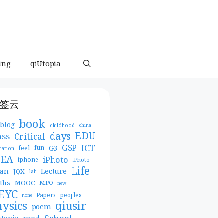
ing
qiUtopia
签云
book
blog
childhood
china
days
EDU
Critical
ass
ICT
GSP
G3
feel
fun
cation
DEA
iPhoto
iphone
iPhoto
Life
pan
Lecture
JQX
lab
MOOC
ths
MPO
new
EYC
Papers
peoples
none
qiusir
hysics
poem
School
read
utopia