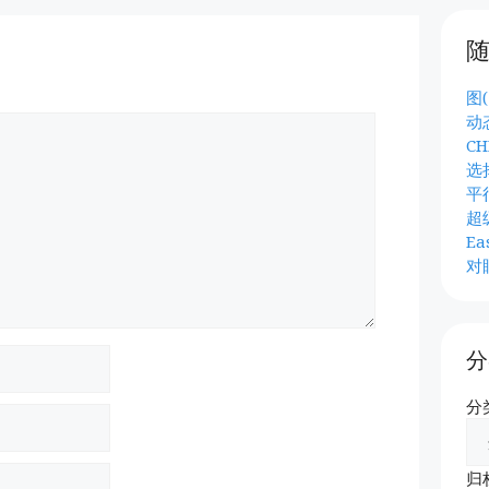
图(
动
CH
选
平
超
Ea
对
分
分
归