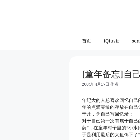
跳
至
内
容
首页
iQiusir
se
[童年备忘]自
2004年4月17日
作者
年纪大的人总喜欢回忆自己
年的点滴零散的存放在自己
于此，为自己写回忆录；
对于自己第一次有属于自己
荫”，在童年村子里的“小
于是利用最后的大鱼饵下了