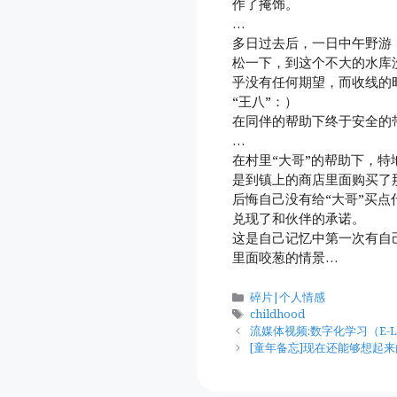
作了掩饰。
…
多日过去后，一日中午野游
松一下，到这个不大的水库
乎没有任何期望，而收线的
“王八”：）
在同伴的帮助下终于安全的
…
在村里“大哥”的帮助下，
是到镇上的商店里面购买了
后悔自己没有给“大哥”买
兑现了和伙伴的承诺。
这是自己记忆中第一次有自
里面咬葱的情景…
分
碎片|个人情感
类
标
childhood
签
流媒体视频:数字化学习（E-L
[童年备忘]现在还能够想起