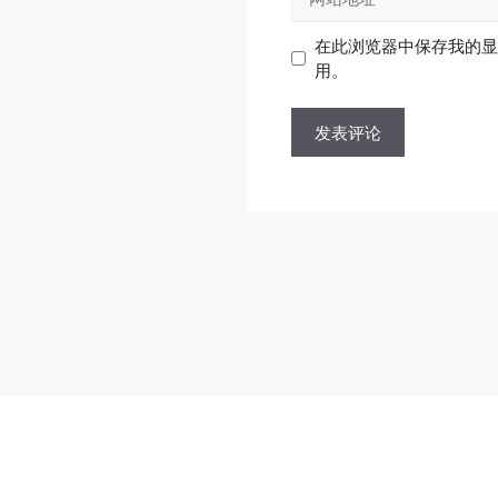
站
地
地
在此浏览器中保存我的显
址
址
用。