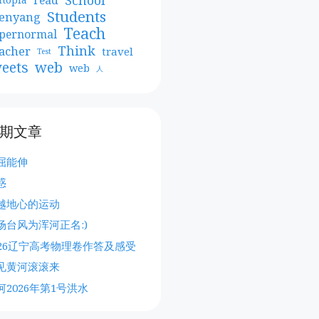
Students
enyang
Teach
pernormal
Think
acher
travel
Test
web
eets
web
人
期文章
屈能伸
惑
越地心的运动
场台风为浑河正名:)
026辽宁高考物理卷作答及感受
见黄河滚滚来
河2026年第1号洪水