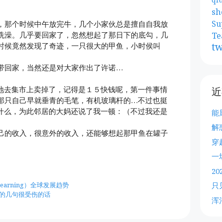
sh
Su
，那个时候中午放完牛，几个小家伙总是擅自自我放
Te
洗澡。几乎要回家了，忽然想起了那日下的底勾，几
tw
时候竟然发现了奇迹，一只很大的甲鱼，小时侯叫
带回家，当然还是对大家作出了许诺…
特地去集市上卖掉了，记得是１５快钱呢，第一件事情
近
那只自己早就垂青的毛笔，有机玻璃杆的…不过也挺
点什么，为此邻居的大妈还说了我一顿：（不过我还是
能
解
己的收入，很意外的收入，还能够想起那甲鱼在罐子
穿
一
2
只
earning）全球发展趋势
来的几句很受伤的话
浑