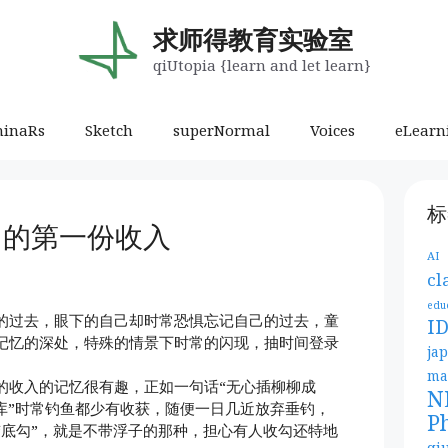
求师得教育实验室
qiUtopia {learn and let learn}
minaRs
Sketch
superNormal
Voices
eLearn
标
己的第一份收入
AI
cl
edu
的过去，眼下的自己却时常恐惧忘记自己的过去，童
I
记忆的深处，特殊的情景下时常的闪现，抽时间登录
ja
ma
的收入的记忆很有趣，正如一句话“无心插柳柳成
N
水库”时常钓鱼都少有收获，随便一日几近放弃垂钓，
P
“底勾”，就是不带浮子的那种，担心有人收勾还特地
qi