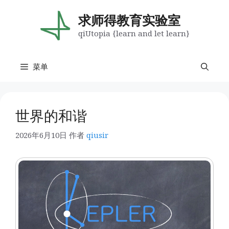
跳
至
求师得教育实验室
内
qiUtopia {learn and let learn}
容
菜单
世界的和谐
2026年6月10日
作者
qiusir