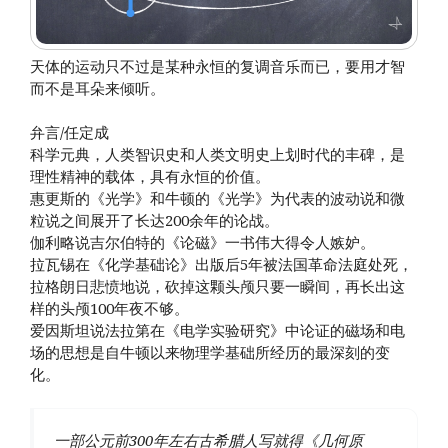
天体的运动只不过是某种永恒的复调音乐而已，要用才智
而不是耳朵来倾听。
弁言/任定成
科学元典，人类智识史和人类文明史上划时代的丰碑，是
理性精神的载体，具有永恒的价值。
惠更斯的《光学》和牛顿的《光学》为代表的波动说和微
粒说之间展开了长达200余年的论战。
伽利略说吉尔伯特的《论磁》一书伟大得令人嫉妒。
拉瓦锡在《化学基础论》出版后5年被法国革命法庭处死，
拉格朗日悲愤地说，砍掉这颗头颅只要一瞬间，再长出这
样的头颅100年夜不够。
爱因斯坦说法拉第在《电学实验研究》中论证的磁场和电
场的思想是自牛顿以来物理学基础所经历的最深刻的变
化。
一部公元前300年左右古希腊人写就得《几何原