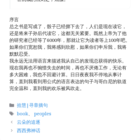
序言
总之书是写成了，骰子已经掷下去了，人们是现在读它，
还是将来子孙后代读它，这都无关紧要。既然上帝为了他
的研究者已经等了6000年，那就让它为读者等上100年吧。
如果你们宽恕我，我将感到欣慰，如果你们申斥我，我将
默默忍受。
我永远无法用语言来描述我从自己的发现总获得的快乐。
现在我再也不惋惜失去的时间，再也不厌倦工作，无论有
多大困难，我也不回避计算。日日夜夜我不停地从事计
算，直到我看到用公式的语言表达的句子与哥白尼的轨道
完全温和，直到我的欢乐被风吹走。
分
拾慧|寻章摘句
类
标
book
、
peoples
签
云朵的追逐
西西弗神话