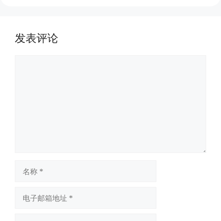
发表评论
评
论
名
称
电
子
邮
网