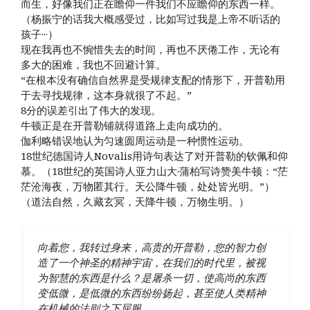
而生，好像我们正在瞻仰一件我们不应瞻仰的东西一样。
（杨振宁的话我大概感受过，比如写过我是上帝不听话的
孩子···）
现在我再也不惋惜失去的时间，再也不厌倦工作，无论有
多大的困难，我也不回避计算。
“在根本没有确信自然界是受规律支配的情形下，开普勒用
于去寻找规律，这本身就很了不起。”
8分的误差引出了伟大的发现。
牛顿正是在开普勒铺就得道路上走向成功的。
伽利略错误地认为匀速圆周运动是一种惯性运动。
18世纪德国诗人Novalis用诗句表达了对开普勒的钦佩和仰
慕。（18世纪的英国诗人亚力山大·蒲柏写诗赞美牛顿：“茫
茫沧海夜，万物匿其行。天公降牛顿，处处皆光明。”）
（道法自然，久藏玄冥，天降牛顿，万物生明。）
向着您，我转过身来，高贵的开普勒，您的智力创
造了一个神圣的精神宇宙，在我们的时代里，被视
为智慧的东西是什么？是屠杀一切，使高尚的东西
变低微，是低微的东西纷纷扬起，甚至使人类精神
在机械的法则之下屈服。