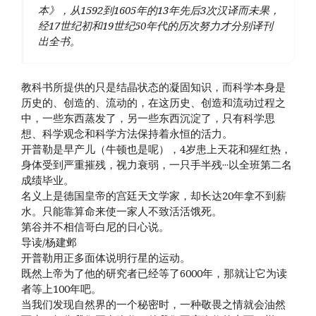
本》，从1592到1605年的13年先后3次汉译而未果，
经17世纪初和19世纪50年代的历次努力才分别译刊
出全书。
教科书所提供的只是结晶状态的凝固知识，而科学本身是
历史的、创造的、流动的，在这历史、创造和流动过程之
中，一些东西蒸发了，另一些东西沉淀了，只有科学思
想、科学观念和科学方法保持着永恒的活力。
开普勒是早产儿（牛顿也是呢），4岁患上天花和猩红热，
身体受到严重摧残，视力衰弱，一只手半残···以全班第二名
成绩毕业。
名义上是德国皇帝的宫廷天文学家，却长达20年拿不到薪
水。只能靠算命来使一家人不致活活饿死。
第谷并不相信哥白尼的日心说。
导读/杨建邺
开普勒用正多面体说明行星的运动。
既然上帝为了他的研究者已经等了6000年，那就让它为读
者等上100年吧。
当我们发现自然界的一个秘密时，一种敬畏之情就会油然