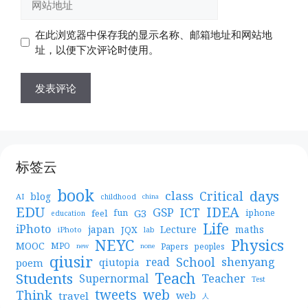
箱
站
地
地
在此浏览器中保存我的显示名称、邮箱地址和网站地
址
址
址，以便下次评论时使用。
标签云
book
days
Critical
class
blog
AI
childhood
china
EDU
IDEA
ICT
GSP
G3
feel
fun
iphone
education
Life
iPhoto
japan
Lecture
maths
JQX
iPhoto
lab
NEYC
Physics
MOOC
MPO
Papers
peoples
new
none
qiusir
School
shenyang
read
poem
qiutopia
Teach
Students
Teacher
Supernormal
Test
web
tweets
Think
travel
web
人