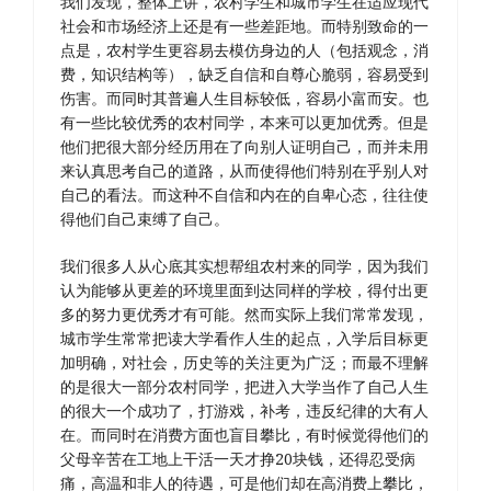
我们发现，整体上讲，农村学生和城市学生在适应现代
社会和市场经济上还是有一些差距地。而特别致命的一
点是，农村学生更容易去模仿身边的人（包括观念，消
费，知识结构等），缺乏自信和自尊心脆弱，容易受到
伤害。而同时其普遍人生目标较低，容易小富而安。也
有一些比较优秀的农村同学，本来可以更加优秀。但是
他们把很大部分经历用在了向别人证明自己，而并未用
来认真思考自己的道路，从而使得他们特别在乎别人对
自己的看法。而这种不自信和内在的自卑心态，往往使
得他们自己束缚了自己。
我们很多人从心底其实想帮组农村来的同学，因为我们
认为能够从更差的环境里面到达同样的学校，得付出更
多的努力更优秀才有可能。然而实际上我们常常发现，
城市学生常常把读大学看作人生的起点，入学后目标更
加明确，对社会，历史等的关注更为广泛；而最不理解
的是很大一部分农村同学，把进入大学当作了自己人生
的很大一个成功了，打游戏，补考，违反纪律的大有人
在。而同时在消费方面也盲目攀比，有时候觉得他们的
父母辛苦在工地上干活一天才挣20块钱，还得忍受病
痛，高温和非人的待遇，可是他们却在高消费上攀比，