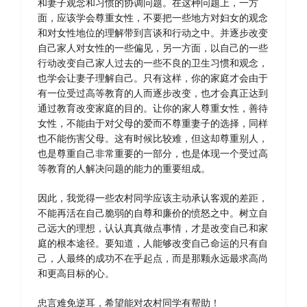
和妻子观念和习惯的协调问题。在这种问题上，一方
面，应该学会尊重女性，不要把一些地方对妇女的观念
和对女性地位的理解带到言谈和行动之中。并逐步改变
自己家人对女性的一些偏见，另一方面，以自己的一些
行动改变自己家人过去的一些不良的卫生习惯和观念，
也学会让妻子理解自己。只有这样，你的家庭才会由于
有一位受过高等教育的人而逐步改变，也才会真正达到
通过教育改变家庭的目的。让你的家人尊重女性，善待
女性，不能由于对父母的爱而不尊重妻子的选择，同样
也不能伤害父母。这有时候比较难，但这却尊重别人，
也是尊重自己非常重要的一部分，也是体现一个受过高
等教育的人解决问题的能力的重要组成。
因此，我觉得一些农村同学应该主动承认客观的差距，
不能再活在自己脆弱的自尊和廉价的愤怒之中。树立自
己远大的理想，认认真真做点事情，才是改变自己和家
庭的根本途径。要知道，人能够改变自己命运的只有自
己，人最终的成功不在乎起点，而是那颗永远最求高尚
和更高目标的心。
忠言难免逆耳，希望能对农村同学有帮助！