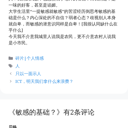
一味的好客，甚至是谄媚。
大学生活里“一提敏感就敏感”的苦涩经历倒思考敏感的基
础是什么？内心深处的不自信？弱者心态？歧视别人本身
就自卑，而敏感的潜意识同样是自卑！[我很认同缺什么在
乎什么]
今天我不介意我城里人说我是农民，更不介意农村人说我
是小市民。
分
碎片|个人情感
类
标
人
签
只以一面示人
ICT，明天我们拿什么来浪费？
《敏感的基础？》有2条评论
贝杨