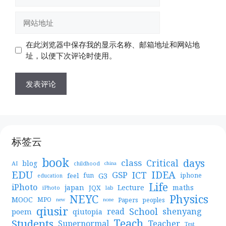
子
邮
网
箱
站
地
地
在此浏览器中保存我的显示名称、邮箱地址和网站地
址
址
址，以便下次评论时使用。
标签云
book
days
Critical
class
blog
AI
childhood
china
EDU
IDEA
ICT
GSP
G3
feel
fun
iphone
education
Life
iPhoto
japan
Lecture
maths
JQX
iPhoto
lab
NEYC
Physics
MOOC
MPO
Papers
peoples
new
none
qiusir
School
shenyang
read
poem
qiutopia
Teach
Students
Teacher
Supernormal
Test