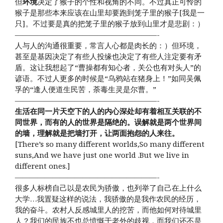
但
环境
决定了猴子的个性和视角的不同。不过真正可怜的
猴子是那些本来应该在山里却要跑到笼子里的猴子[我是一
只]。不过要是真的把笼子里的猴子放到山里才是悲剧：）
———————————————————-
人与人的沟通很重要，常言人心都是肉长的：）但环境，
甚至是基因决定了有些人投缘也决定了有些人注定要有矛
盾。这让我想起了“曹操都有知心者，关公也有对头人”的
谚语。不过人更多的时候是“乌鸦站在猪身上！”如同吴佩
孚的“逢人便道生民苦，荼毒生灵是尔曹。”
———————————————————-
生活在同一片天空下的人的内心深处却有着相互关联的不
同世界，而有的人的世界是隔绝的。误解就是两个世界间
的墙，理解就是把墙打开，让两面抱怨的人来往。
[There’s so many different worlds,So many different
suns,And we have just one world .But we live in
different ones.]
———————————————————-
很多人标榜自己以是农民为骄傲，也列举了自己在上什么
大学…我置疑这样的说法，我骄傲的是我作农民的经历，
我的奋斗。农村人反感城里人的挖苦，而他如何对待城里
人？我们的民族不也总愤慨于老外的歧视，而我们还不是