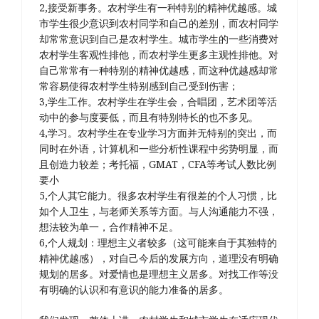
2,接受新事务。农村学生有一种特别的精神优越感。城
市学生很少意识到农村同学和自己的差别，而农村同学
却常常意识到自己是农村学生。城市学生的一些消费对
农村学生客观性排他，而农村学生更多主观性排他。对
自己常常有一种特别的精神优越感，而这种优越感却常
常容易使得农村学生特别感到自己受到伤害；
3,学生工作。农村学生在学生会，合唱团，艺术团等活
动中的参与度要低，而且有特别特长的也不多见。
4,学习。农村学生在专业学习方面并无特别的突出，而
同时在外语，计算机和一些分析性课程中劣势明显，而
且创造力较差；考托福，GMAT，CFA等考试人数比例
要小
5,个人其它能力。很多农村学生有很差的个人习惯，比
如个人卫生，与老师关系等方面。与人沟通能力不强，
想法较为单一，合作精神不足。
6,个人规划：理想主义者较多（这可能来自于其独特的
精神优越感），对自己今后的发展方向，道理没有明确
规划的居多。对爱情也是理想主义居多。对找工作等没
有明确的认识和有意识的能力准备的居多。