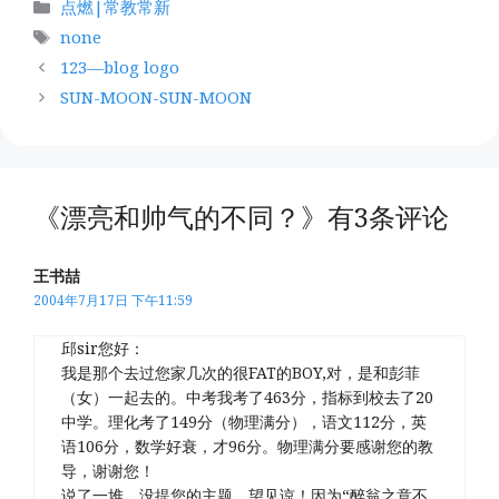
分
点燃|常教常新
类
标
none
签
123—blog logo
SUN-MOON-SUN-MOON
《漂亮和帅气的不同？》有3条评论
王书喆
2004年7月17日 下午11:59
邱sir您好：
我是那个去过您家几次的很FAT的BOY,对，是和彭菲
（女）一起去的。中考我考了463分，指标到校去了20
中学。理化考了149分（物理满分），语文112分，英
语106分，数学好衰，才96分。物理满分要感谢您的教
导，谢谢您！
说了一堆，没提您的主题，望见谅！因为“醉翁之意不