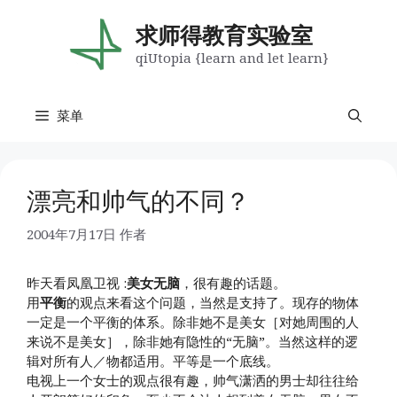
跳
至
求师得教育实验室
内
qiUtopia {learn and let learn}
容
菜单
漂亮和帅气的不同？
2004年7月17日
作者
昨天看凤凰卫视 :
美女无脑
，很有趣的话题。
用
平衡
的观点来看这个问题，当然是支持了。现存的物体
一定是一个平衡的体系。除非她不是美女［对她周围的人
来说不是美女］，除非她有隐性的“无脑”。当然这样的逻
辑对所有人／物都适用。平等是一个底线。
电视上一个女士的观点很有趣，帅气潇洒的男士却往往给