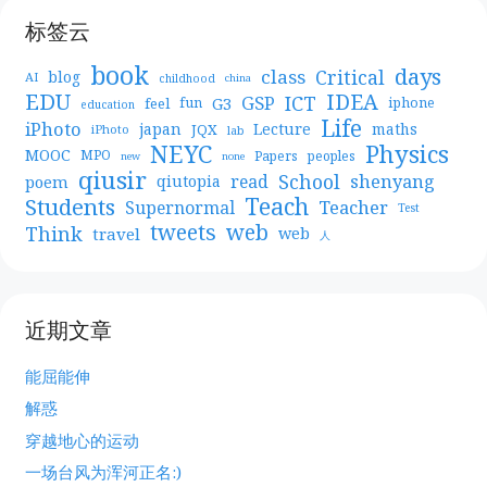
标签云
book
days
Critical
class
blog
AI
childhood
china
EDU
IDEA
ICT
GSP
G3
feel
fun
iphone
education
Life
iPhoto
japan
Lecture
maths
JQX
iPhoto
lab
NEYC
Physics
MOOC
MPO
Papers
peoples
new
none
qiusir
School
shenyang
read
poem
qiutopia
Teach
Students
Teacher
Supernormal
Test
web
tweets
Think
travel
web
人
近期文章
能屈能伸
解惑
穿越地心的运动
一场台风为浑河正名:)