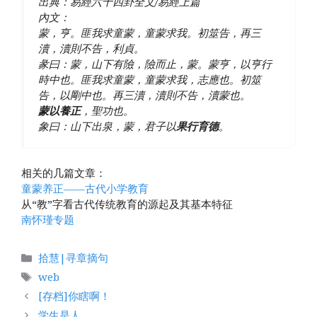
出典：易經六十四卦全文/易經上篇
內文：
蒙，亨。匪我求童蒙，童蒙求我。初筮告，再三
瀆，瀆則不告，利貞。
彖曰：蒙，山下有險，險而止，蒙。蒙亨，以亨行
時中也。匪我求童蒙，童蒙求我，志應也。初筮
告，以剛中也。再三瀆，瀆則不告，瀆蒙也。
蒙以養正
，聖功也。
象曰：山下出泉，蒙，君子以
果行育德
。
相关的几篇文章：
童蒙养正——古代小学教育
从“教”字看古代传统教育的源起及其基本特征
南怀瑾专题
分
拾慧|寻章摘句
类
标
web
签
[存档]你瞎啊！
学生是人