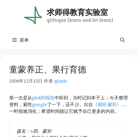
跳
至
求师得教育实验室
内
qiUtopia {learn and let learn}
容
菜单
童蒙养正、果行育德
2004年12月13日
作者
qiusir
第一次是从
phd的报告
中听到，当时记到本子上；今天整理
资料，索性
google
了一下，还不少。出自
《易经·蒙卦》
…
一时很难消化；希望时间能让它赋予自己更多的内容。
篇名：○四、蒙卦