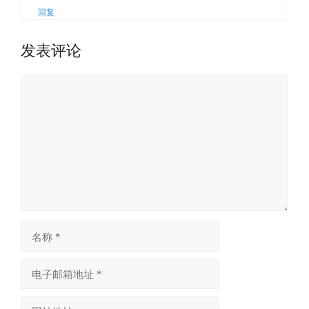
回复
发表评论
评
论
名
称
电
子
邮
网