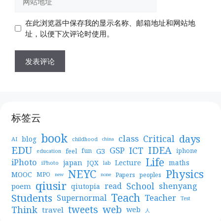
箱
站
地
地
在此浏览器中保存我的显示名称、邮箱地址和网站地
址
址
址，以便下次评论时使用。
标签云
book
days
Critical
class
blog
AI
childhood
china
EDU
IDEA
ICT
GSP
G3
feel
fun
iphone
education
Life
iPhoto
japan
Lecture
maths
JQX
iPhoto
lab
NEYC
Physics
MOOC
MPO
Papers
peoples
new
none
qiusir
School
shenyang
read
poem
qiutopia
Teach
Students
Teacher
Supernormal
Test
web
tweets
Think
travel
web
人