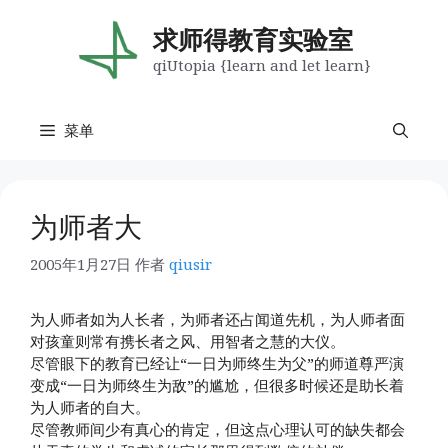
跳
至
求师得教育实验室
内
qiUtopia {learn and let learn}
容
菜单
为师者大
2005年1月27日
作者
qiusir
为人师者如为人长者，为师者还占闻道先机，为人师者面
对孩童则常有携长者之风、用智者之慧的大仪。
尽管眼下的教育已经让“一日为师终生为父”的师道尊严演
变成“一日为师终生为敌”的尴尬，但很多时候还是助长着
为人师者的自大。
尽管教师间少有真心的肯定，但这点心理认可的缺失都会