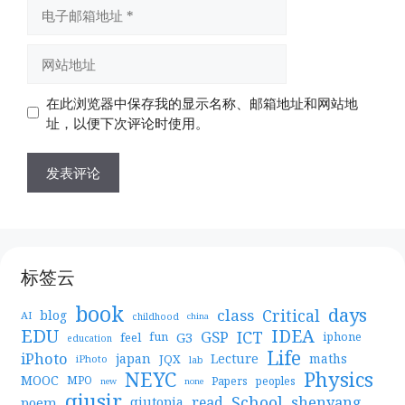
电
子
邮
网
箱
站
地
地
在此浏览器中保存我的显示名称、邮箱地址和网站地
址
址
址，以便下次评论时使用。
标签云
book
days
Critical
class
blog
AI
childhood
china
EDU
IDEA
ICT
GSP
G3
feel
fun
iphone
education
Life
iPhoto
japan
Lecture
maths
JQX
iPhoto
lab
NEYC
Physics
MOOC
MPO
Papers
peoples
new
none
qiusir
School
shenyang
read
poem
qiutopia