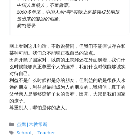
中国人重做人，不重做事。
2000多年来，中国人的“善”实际上是被强权长期压
迫出来的凝固的假象。
黎鸣语录
网上看到这几句话，不敢说赞同，但我们不能否认存在和
某种可能。我们总不能够正视自己的缺点。
田亮开除了国家对，以前的王志郅还在外面飘着…我们什
么时候能够真正尊重个人的选择，我们什么时候能够诚实
对待自己。
利益不是什么时候都是你的朋友，但利益的确是很多人永
远的朋友，利益是最能成为人的朋友的…我相信，真正的
父母亲人是能够谅解子女的鲁莽，田亮，大郅是我们国家
的孩子。
尊重别人，哪怕是你的敌人。
分
点燃|常教常新
类
标
School
、
Teacher
签