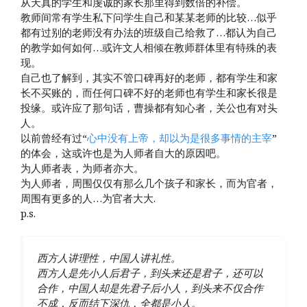
从天真的学生和虔诚的家长那里得到数倍的补偿。
教师间常有学生私下问学生自己和某某老师的比较…似乎
都有过别的老师没有办法的班级自己给救了…都认为自己
的教学如何如何…或许文人相倾在教师群体里有特殊的表
现。
自己也了解到，其实不管口碑再好的老师，都有学生和家
长不买账的，而任何口碑不好的老师也有学生和家长很是
投缘。或许应了那句话，曹操都有知心者，关公也有对头
人。
以前曾经有过“
心中没有上帝，却以为是很多事情的主宰
”
的体会，这或许也是为人师者自大的原因吧。
为人师者表，为师者亦大。
为人师者，周围仅仅有那么几个孩子和家长，而为官者，
周围有更多的人…为官者大大.
p.s.
西方人讲理性，中国人讲礼性。
西方人是先小人后君子，到头来还是君子，还可以
合作，中国人却是先君子后小人，到头来不仅合作
不成，反而结下深仇，全都是小人。