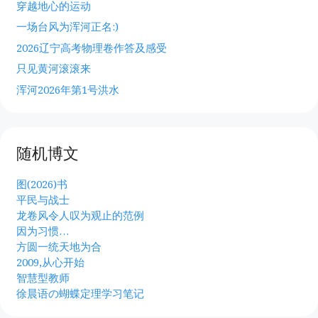
穿越地心的运动
一场台风为浑河正名:)
2026辽宁高考物理卷作答及感受
只见黄河滚滚来
浑河2026年第1号洪水
随机博文
图(2026)书
平民与战士
龙卷风令人叹为观止的范例
因为习惯…
方圆一统天地为合
2009,从心开始
智慧型教师
徐晨语の蝴蝶定理学习笔记