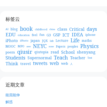
标签云
book
days
Critical
class
blog
AI
childhood
china
EDU
IDEA
ICT
GSP
G3
feel
fun
iphone
education
Life
iPhoto
japan
Lecture
maths
JQX
iPhoto
lab
NEYC
Physics
MOOC
MPO
Papers
peoples
new
none
qiusir
School
shenyang
read
poem
qiutopia
Teach
Students
Teacher
Supernormal
Test
web
tweets
Think
travel
web
人
近期文章
能屈能伸
解惑