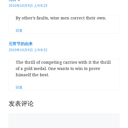
2010年10月9日 上午8:29
By other’s faults, wise men correct their own.
回复
元宵节的由来
2010年10月9日 上午8:32
The thrill of competing carries with it the thrill
of a gold medal. One wants to win to prove
himself the best.
回复
发表评论
评
论