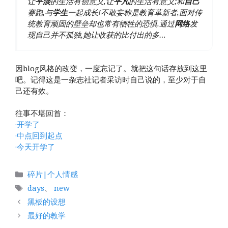
让
平淡
的生活有创意义,让
平凡
的生活有意义;和
自己
赛跑,与
学生
一起成长!不敢妄称是教育革新者,面对传
统教育顽固的壁垒却也常有牺牲的恐惧.通过
网络
发
现自己并不孤独,她让收获的比付出的多…
因blog风格的改变，一度忘记了。就把这句话存放到这里
吧。记得这是一杂志社记者采访时自己说的，至少对于自
己还有效。
往事不堪回首：
·开学了
·中点回到起点
·今天开学了
分
碎片|个人情感
类
标
days
、
new
签
黑板的设想
最好的教学