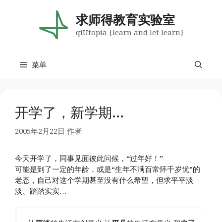
跳
至
求师得教育实验室
内
qiUtopia {learn and let learn}
容
菜单
开学了，新学期…
2005年2月22日
作者
今天开学了，同事见面彼此问候，“过年好！”
可能是到了一定的年龄，或是“生年不满百常怀千岁忧”的
老态，自己对这个学期甚至没有什么希望，但求平平淡
淡、踏踏实实…