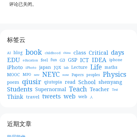
评论已关闭。
标签云
book
days
Critical
class
blog
AI
childhood
china
EDU
IDEA
ICT
GSP
G3
feel
fun
iphone
education
Life
iPhoto
japan
Lecture
maths
JQX
iPhoto
lab
NEYC
Physics
MOOC
MPO
Papers
peoples
new
none
qiusir
School
shenyang
read
poem
qiutopia
Teach
Students
Teacher
Supernormal
Test
web
tweets
Think
travel
web
人
近期文章
能屈能伸