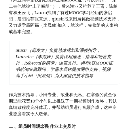
二去他就被“上了贼船” ），后来鸿业又推荐了王晋，陈柏
睿和王云飞，Laura找到了有过MOOC学习经历的张启
阳，启阳推荐张真源，qiusir找来田展铭做视频技术支持，
又力邀学霸阿福（李晟銘)加入，就这样，先修组的人事构
成基本完整。
qiusir（邱发文）负责总体规划和课程指导，
Lauralee（李海妹）负责课程推送，指导和语言支
持，Rebecca(赵婧伊）语言支持。拥有6张MOOC证
书的鸿业做顾问，学霸李晟铭提供网络支持，视频
高手小田（田展铭）为大家提供技术指导
作为技术指导，小田专业、敬业和无私。在寒假的黄金假
期里能花费10个小时以上推送了一期视频制作攻略，其认
真细致程度充分体现，并帮助组员进行音频合成，这种专
业态度着实令人敬佩。
二 、组员时间观念强 作业上交及时