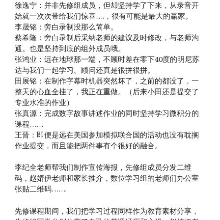
徐逸宁：并非先修组成员，但却坚持学了下来，从录音开
始就一次次带给我们惊喜….，很有可能是最大的赢家。
李晟铭：旁白录制没那么简单。
蔡希隆：旁白录制后采纳老师的建议及时修改，与老师沟
通。也是坚持到底的组外成员哦。
张鸿业：远在地球那一端，不顾时差在零下40度的明尼苏
达与我们一起学习。顾问还真是很拼很拼。
田展铭：在制作字幕时机器突然坏了，之前的都没了，一
整天的心血全挂了，我正在重做。（后来小田还是提交了
专业水准的作业）
张真源：完成数字故事讲述作业的同时坚持学习微积分的
课程……
王晋：即便是远在美国参加模拟联合国的活动也没有耽搁
作业提交，而且能把两件事有个很好的融合。
李纪全老师帮我们制作宣传海报，先修组成员分发二维
码，赵婧伊老师和家长推介，数位学习组的老师们办公室
张贴二维码…….
先修课程期间，我们把学习过程同样作为教育素材分享，