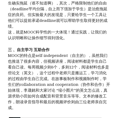
生确实拖延（谁不知道啊），其次，严格限制他们的自由
（deadline平均分隔，自上而下强加于学生）是治愈拖延
症的良药。但实验最大的发现是，只要给学生一个工具让
他们可以提前承诺deadline就可以帮助学生取得更好的成
绩。
这，就是MOOC科学性的一大体现！通过实践，让我们的
认识明晰和让操作细节得到强化。
三 、自主学习 互助合作
MOOC的特点是self-independent（自主的），虽然我们
也推送了很多内容，但视频讲座，阅读材料都是学生自己
看自己读。每周视频少则6个，多则12个，阅读材料也多是
些论文（英文），这个过程中老师只是搬运工，学习消化
的过程由学生自己完成。在故事板制作和视频制作时，学
生们的collaboration and cooperation（协作和合作）开
始体现，李晟銘和大家讨论 “缩小图片”的英文怎么说，真
源求助小田如何合成配音和背景音乐等等。文本的修改工
作，朗读录音指导和最后的视频评价则由三位老师亲自完
成。