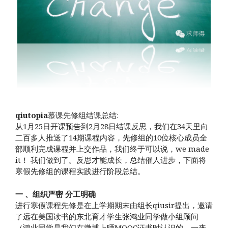
qiutopia
慕课先修组结课总结:
从1月25日开课预告到2月28日结课反思，我们在34天里向
二百多人推送了14期课程内容，先修组的10位核心成员全
部顺利完成课程并上交作品，我们终于可以说，we made
it！ 我们做到了。反思才能成长，总结催人进步，下面将
寒假先修组的课程实践进行阶段总结。
一 、组织严密 分工明确
进行寒假课程先修是在上学期期末由组长qiusir提出，邀请
了远在美国读书的东北育才学生张鸿业同学做小组顾问
（鸿业同学是我们在微博上晒MOOC证书时认识的，一来