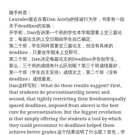
随手科普：
Lauralee最近在看Dan Ariely的怪诞行为学，书里有一段
关于deadline的实验：
开学初，Dan告诉第一个班的学生本学期需要上交三篇论
文，每篇论文的上交日期由学生自己确定。
第二个班，学生同样需要交三篇论文，但没有具体的
deadline，只要在学期末上交即可。
第三个班，Dan决定每篇论文的Deadline并告知学生。
那么，三个班的成绩有什么区别呢？第三个班成绩最好，
第一个班（学生自主安排）成绩次之，第二个班（没有
deadline）成绩最差。
Dan这样写到：What do these results suggest? First,
that students do procrastinate(big news); and
second, that tightly restricting their freedom(equally
spaced deadlines, imposed from above) is the best
cure for procrastination. But the biggest revelation
is that simply offering the students a tool by which
they could precommit to deadlines helped them
achieve better grades.这个结果说明了什么呢？首先，学