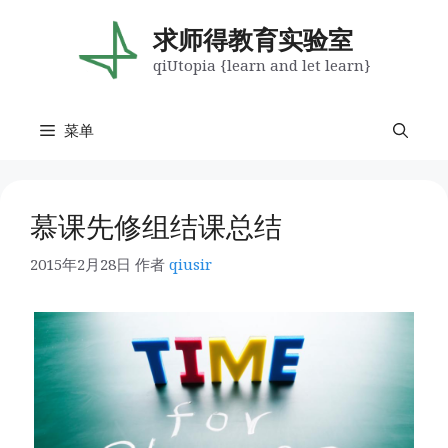
跳
至
求师得教育实验室
内
qiUtopia {learn and let learn}
容
菜单
慕课先修组结课总结
2015年2月28日
作者
qiusir