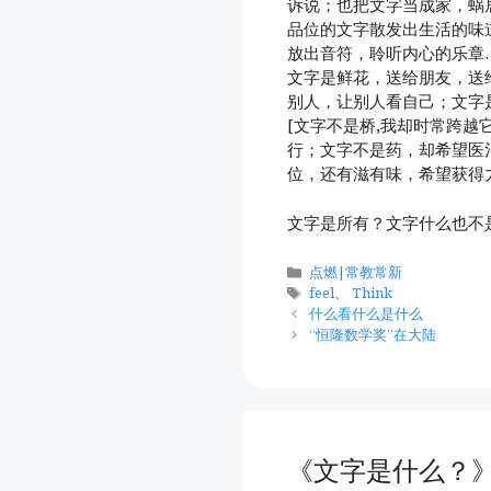
诉说；也把文字当成家，蜗
品位的文字散发出生活的味
放出音符，聆听内心的乐章
文字是鲜花，送给朋友，送
别人，让别人看自己；文字
[文字不是桥,我却时常跨越
行；文字不是药，却希望医
位，还有滋有味，希望获得
文字是所有？文字什么也不
分
点燃|常教常新
类
标
feel
、
Think
签
什么看什么是什么
“恒隆数学奖”在大陆
《文字是什么？》