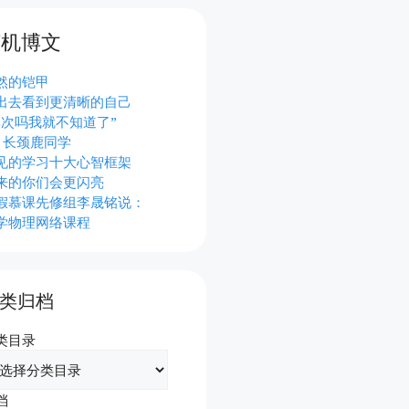
随机博文
然的铠甲
出去看到更清晰的自己
其次吗我就不知道了”
O 长颈鹿同学
见的学习十大心智框架
来的你们会更闪亮
假慕课先修组李晟铭说：
学物理网络课程
类归档
类目录
档