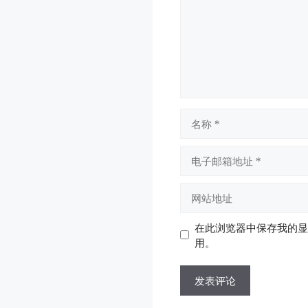
名
称
电
子
邮
网
箱
站
地
地
在此浏览器中保存我的显
址
址
用。