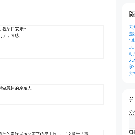
天
呀，祝早日安康~
走
到了，同感。
“
…
T
可
未
寒
大
想做愚昧的原始人
分
分
归
所欲的牵线提拉决定它的举手投足，“文章千古事，