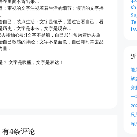
居在里面不肯出来…
sh
道；审视的文字注视着着生活的细节；倾听的文字播
Su
…
Te
给自己，装点生活；文字是镜子，通过它看自己，看
tw
是历史，文字是未来，文字是现在…
它去接触心灵;]文字不是船，自己却时常乘着她去旅
治自己敏感的神经；文字不是面包，自己却时常去品
力量…
近
是？ 文字是唤醒，文字是表达！
能
解
穿
一
2
只
浑
有4条评论