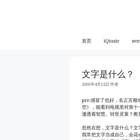
跳
至
内
容
首页
iQiusir
se
文字是什么？
2005年4月12日
作者
pre:感冒了也好，名正言
空》，能看到电视里对第十
澈透着智慧。转世灵童？教
忽然在想，文字是什么？文
我常把文字当成自己，会花