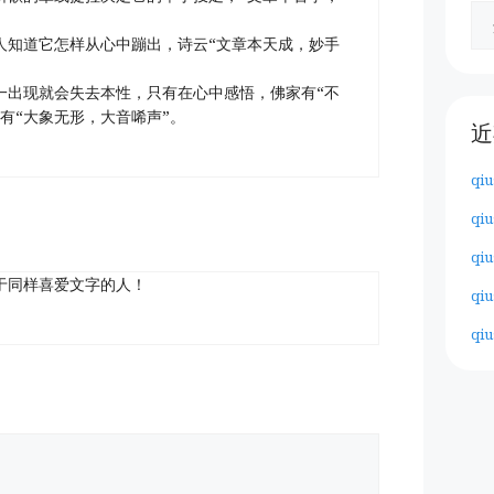
人知道它怎样从心中蹦出，诗云“文章本天成，妙手
一出现就会失去本性，只有在心中感悟，佛家有“不
有“大象无形，大音唏声”。
近
qiu
qiu
qiu
于同样喜爱文字的人！
qiu
qiu