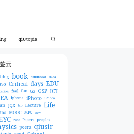
ing
qiUtopia
签云
book
blog
childhood
china
days
EDU
Critical
ass
ICT
GSP
G3
feel
fun
cation
DEA
iPhoto
iphone
iPhoto
Life
pan
Lecture
JQX
lab
MOOC
ths
MPO
new
EYC
Papers
peoples
none
qiusir
hysics
poem
School
read
utopia