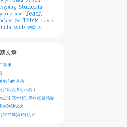
Students
enyang
Teach
pernormal
Think
acher
travel
Test
web
eets
web
人
期文章
屈能伸
惑
越地心的运动
场台风为浑河正名:)
026辽宁高考物理卷作答及感受
见黄河滚滚来
河2026年第1号洪水