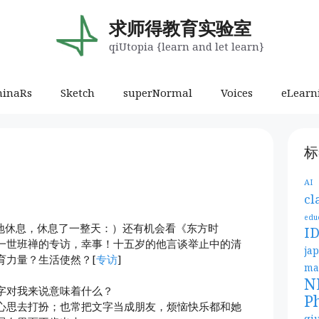
求师得教育实验室
qiUtopia {learn and let learn}
minaRs
Sketch
superNormal
Voices
eLearn
标
AI
cl
edu
顺地休息，休息了一整天：）还有机会看《东方时
I
一世班禅的专访，幸事！十五岁的他言谈举止中的清
ja
育力量？生活使然？[
专访
]
ma
N
字对我来说意味着什么？
P
心思去打扮；也常把文字当成朋友，烦恼快乐都和她
qi