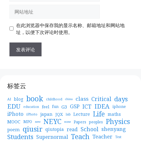
邮
网
箱
站
地
地
在此浏览器中保存我的显示名称、邮箱地址和网站地
址
址
址，以便下次评论时使用。
标签云
book
days
Critical
class
blog
AI
childhood
china
EDU
IDEA
ICT
GSP
G3
feel
fun
iphone
education
Life
iPhoto
japan
Lecture
maths
JQX
iPhoto
lab
NEYC
Physics
MOOC
MPO
Papers
peoples
new
none
qiusir
School
shenyang
read
poem
qiutopia
Teach
Students
Teacher
Supernormal
Test