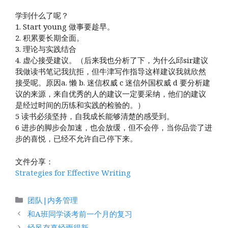
学到什么了呢？
1. Start young 做事要趁早。
2. 积累要长期全面。
3. 理论与实践结合
4. 虚心接受建议。（后来我也分析了下，为什么邱sir建议
我做读书笔记我抗拒，但牛津写作指导这样建议我就欣然
接受呢。原因a. 懒 b. 迷信权威 c 迷信外国权威 d 要分析建
议的来源，来自优秀的人的建议一定要采纳，他们的建议
是经过时间的历练和实践的检验的。）
5 读书必须坚持，自我成长能够清楚的感受到。
6 进步的脚步会加速，也会放缓，但不会停，当你品尝了进
步的喜悦，已经不允许自己停下来。
文件分享：
Strategies for Effective Writing
分
团队|内务管理
类
和A班同学谈考前一个月的复习
经风存真经雨得新