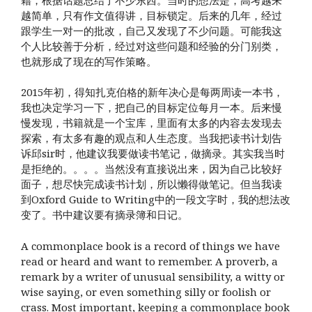
越简单，只有作文值得讲，目标锁定。后来的几年，经过
跟学生一对一的批改，自己又发现了不少问题。可能我这
个人比较善于分析，经过对这些问题和经验的分门别类，
也就形成了现在的写作策略。
2015年初，得知扎克伯格的新年决心是每两周读一本书，
我也决定学习一下，把自己的目标定位每月一本。后来慢
慢发现，书籍就是一个宝库，里面有太多的内容去发现去
探索，有太多有趣的观点和人生态度。当我把读书计划告
诉邱sir时，他建议我要做读书笔记，做摘录。其实我当时
是拒绝的。。。。当然没有直接说出来，因为自己比较好
面子，想尽快完成读书计划，所以懒得做笔记。但当我读
到Oxford Guide to Writing中的一段文字时，我的想法改
变了。书中建议要有摘录簿和日记。
A commonplace book is a record of things we have
read or heard and want to remember. A proverb, a
remark by a writer of unusual sensibility, a witty or
wise saying, or even something silly or foolish or
crass. Most important, keeping a commonplace book