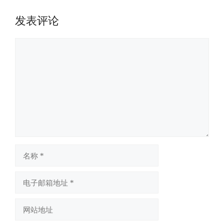
发表评论
评
论
名
称
电
子
邮
网
箱
站
地