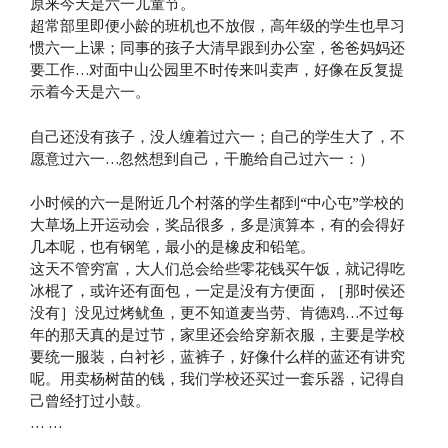
原来今天是六一儿童节。
超常部里即便小龄的班机也不放假，高年级的学生也早习
惯六一上课；同事的孩子大清早跟到办公室，爸爸妈妈还
要工作…对面中山公园里不时传来叫卖声，好像在反复提
示着今天是六一。
自己还没有孩子，没人缠着过六一；自己的学生大了，不
愿意过六一…忽然想到自己，干脆给自己过六一：）
小时候的六一是附近几个村落的学生都到“中心屯”学校的
大草场上开运动会，奖品很多，多是演算本，有的会得好
几本呢，也有钢笔，最小的是橡皮和铅笔。
这天不管穷富，大人们总会给些零花钱买午饭，就记得吃
冰棍了，或许还有面包，一定是没有方便面，［那时侯还
没有］没见过烤鱿鱼，更不知道麦当劳、肯德鸡…不过每
年的那天真的是过节，家里还会给穿新衣服，主要是学校
要统一服装，白衬衫，蓝裤子，好像什么样的蓝还有讲究
呢。用卖杨树苗的钱，我们学校还买过一套乐器，记得自
己曾经打过小鼓。
… …