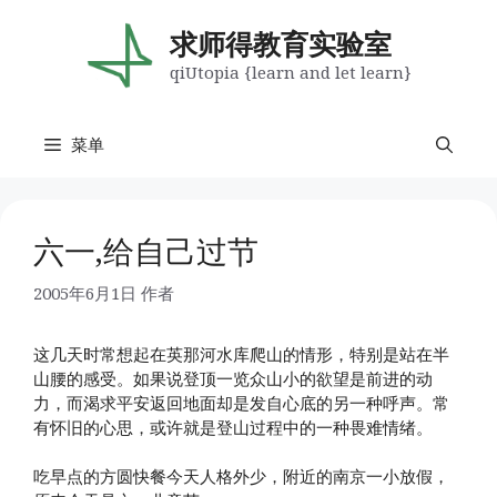
跳
至
求师得教育实验室
内
qiUtopia {learn and let learn}
容
菜单
六一,给自己过节
2005年6月1日
作者
这几天时常想起在英那河水库爬山的情形，特别是站在半
山腰的感受。如果说登顶一览众山小的欲望是前进的动
力，而渴求平安返回地面却是发自心底的另一种呼声。常
有怀旧的心思，或许就是登山过程中的一种畏难情绪。
吃早点的方圆快餐今天人格外少，附近的南京一小放假，