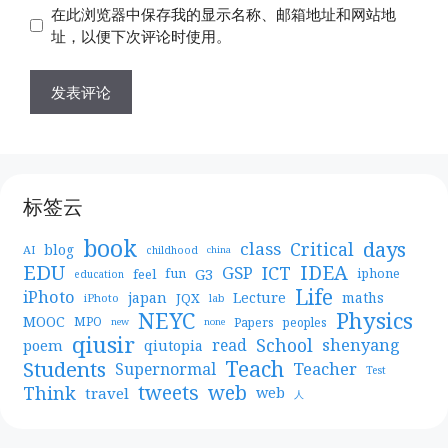
地
在此浏览器中保存我的显示名称、邮箱地址和网站地
址
址
址，以便下次评论时使用。
标签云
book
days
Critical
class
blog
AI
childhood
china
EDU
IDEA
ICT
GSP
G3
feel
fun
iphone
education
Life
iPhoto
japan
Lecture
maths
JQX
iPhoto
lab
NEYC
Physics
MOOC
MPO
Papers
peoples
new
none
qiusir
School
shenyang
read
poem
qiutopia
Teach
Students
Teacher
Supernormal
Test
web
tweets
Think
travel
web
人