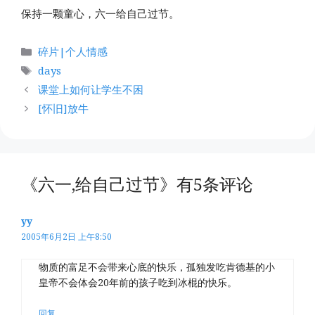
保持一颗童心，六一给自己过节。
分
碎片|个人情感
类
标
days
签
课堂上如何让学生不困
[怀旧]放牛
《六一,给自己过节》有5条评论
yy
2005年6月2日 上午8:50
物质的富足不会带来心底的快乐，孤独发吃肯德基的小
皇帝不会体会20年前的孩子吃到冰棍的快乐。
回复