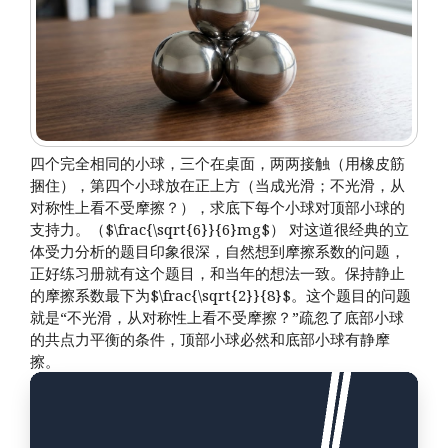
四个完全相同的小球，三个在桌面，两两接触（用橡皮筋
捆住），第四个小球放在正上方（当成光滑；不光滑，从
对称性上看不受摩擦？），求底下每个小球对顶部小球的
支持力。（$\frac{\sqrt{6}}{6}mg$） 对这道很经典的立
体受力分析的题目印象很深，自然想到摩擦系数的问题，
正好练习册就有这个题目，和当年的想法一致。保持静止
的摩擦系数最下为$\frac{\sqrt{2}}{8}$。这个题目的问题
就是“不光滑，从对称性上看不受摩擦？”疏忽了底部小球
的共点力平衡的条件，顶部小球必然和底部小球有静摩
擦。