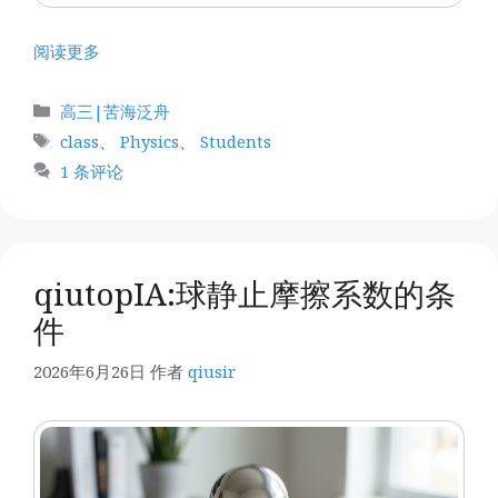
阅读更多
分
高三|苦海泛舟
类
标
class
、
Physics
、
Students
签
1 条评论
qiutopIA:球静止摩擦系数的条
件
2026年6月26日
作者
qiusir