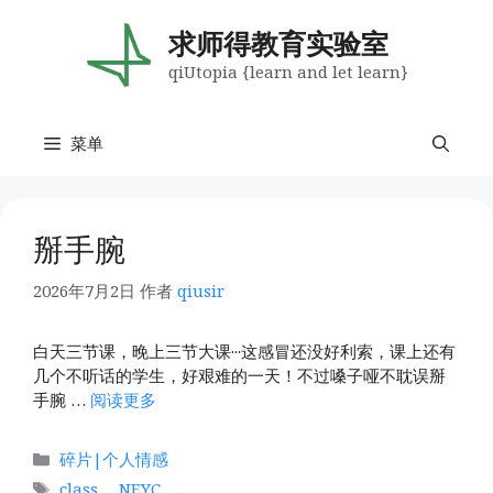
跳
至
求师得教育实验室
内
qiUtopia {learn and let learn}
容
菜单
掰手腕
2026年7月2日
作者
qiusir
白天三节课，晚上三节大课···这感冒还没好利索，课上还有
几个不听话的学生，好艰难的一天！不过嗓子哑不耽误掰
手腕 …
阅读更多
分
碎片|个人情感
类
标
class
、
NEYC