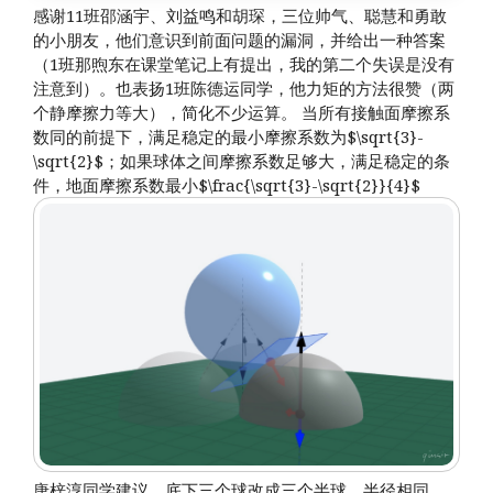
感谢11班邵涵宇、刘益鸣和胡琛，三位帅气、聪慧和勇敢
的小朋友，他们意识到前面问题的漏洞，并给出一种答案
（1班那煦东在课堂笔记上有提出，我的第二个失误是没有
注意到）。也表扬1班陈德运同学，他力矩的方法很赞（两
个静摩擦力等大），简化不少运算。 当所有接触面摩擦系
数同的前提下，满足稳定的最小摩擦系数为$\sqrt{3}-
\sqrt{2}$；如果球体之间摩擦系数足够大，满足稳定的条
件，地面摩擦系数最小$\frac{\sqrt{3}-\sqrt{2}}{4}$
唐梓淳同学建议，底下三个球改成三个半球。半径相同