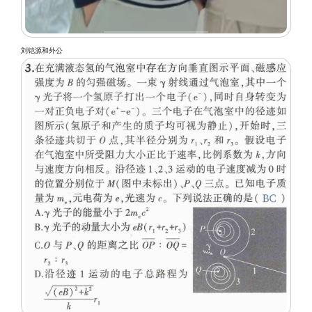
刘铠源和外公