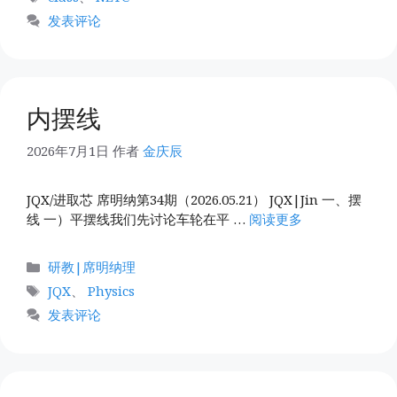
签
发表评论
内摆线
2026年7月1日
作者
金庆辰
JQX/进取芯 席明纳第34期（2026.05.21） JQX|Jin 一、摆
线 一）平摆线我们先讨论车轮在平 …
阅读更多
分
研教|席明纳理
类
标
JQX
、
Physics
签
发表评论