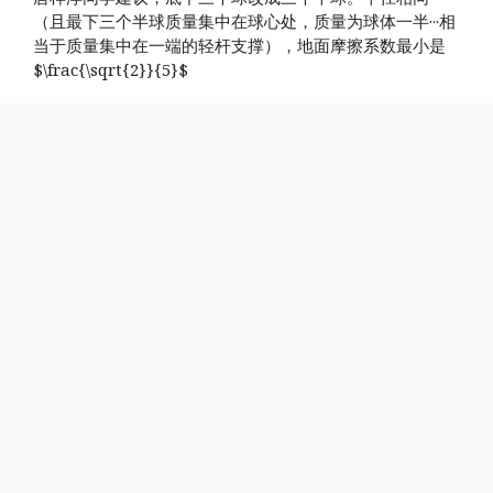
（且最下三个半球质量集中在球心处，质量为球体一半···相
当于质量集中在一端的轻杆支撑），地面摩擦系数最小是
$\frac{\sqrt{2}}{5}$
分
教学|基础物理
类
标
AI
、
Physics
签
2 条评论
西西弗神话
2026年6月11日
作者
qiusir
/西西弗神话 吾魂哟勿求永生，但尽人事之可能。 荒诞，迄
今为止，一直被当作结论，而在这部论著中，则视为出发
点。 …
阅读更多