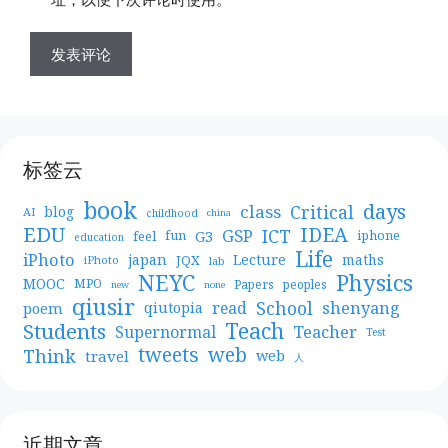
标签云
book
days
Critical
class
blog
AI
childhood
china
EDU
IDEA
ICT
GSP
G3
feel
fun
iphone
education
Life
iPhoto
japan
Lecture
maths
JQX
iPhoto
lab
NEYC
Physics
MOOC
MPO
Papers
peoples
new
none
qiusir
School
shenyang
read
poem
qiutopia
Teach
Students
Teacher
Supernormal
Test
web
tweets
Think
travel
web
人
近期文章