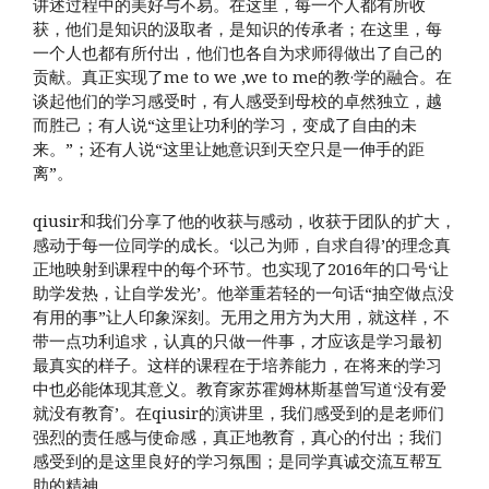
讲述过程中的美好与不易。在这里，每一个人都有所收
获，他们是知识的汲取者，是知识的传承者；在这里，每
一个人也都有所付出，他们也各自为求师得做出了自己的
贡献。真正实现了me to we ,we to me的教·学的融合。在
谈起他们的学习感受时，有人感受到母校的卓然独立，越
而胜己；有人说“这里让功利的学习，变成了自由的未
来。”；还有人说“这里让她意识到天空只是一伸手的距
离”。
qiusir和我们分享了他的收获与感动，收获于团队的扩大，
感动于每一位同学的成长。‘以己为师，自求自得’的理念真
正地映射到课程中的每个环节。也实现了2016年的口号‘让
助学发热，让自学发光’。他举重若轻的一句话“抽空做点没
有用的事”让人印象深刻。无用之用方为大用，就这样，不
带一点功利追求，认真的只做一件事，才应该是学习最初
最真实的样子。这样的课程在于培养能力，在将来的学习
中也必能体现其意义。教育家苏霍姆林斯基曾写道‘没有爱
就没有教育’。在qiusir的演讲里，我们感受到的是老师们
强烈的责任感与使命感，真正地教育，真心的付出；我们
感受到的是这里良好的学习氛围；是同学真诚交流互帮互
助的精神。