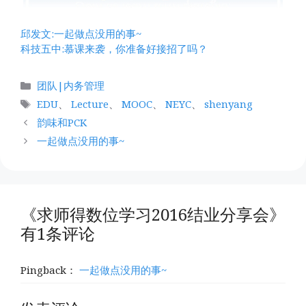
邱发文:一起做点没用的事~
科技五中:慕课来袭，你准备好接招了吗？
分
团队|内务管理
类
标
EDU
、
Lecture
、
MOOC
、
NEYC
、
shenyang
签
韵味和PCK
一起做点没用的事~
《求师得数位学习2016结业分享会》
有1条评论
Pingback：
一起做点没用的事~