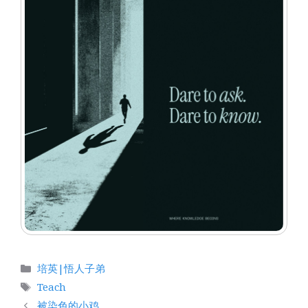
分
培英|悟人子弟
类
标
Teach
签
被染色的小鸡