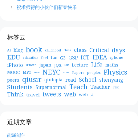
祝求师得的小伙伴们新春快乐
标签云
book
days
Critical
class
blog
AI
childhood
china
EDU
IDEA
ICT
GSP
G3
feel
fun
iphone
education
Life
iPhoto
japan
Lecture
maths
JQX
iPhoto
lab
NEYC
Physics
MOOC
MPO
Papers
peoples
new
none
qiusir
School
shenyang
read
poem
qiutopia
Teach
Students
Teacher
Supernormal
Test
web
tweets
Think
travel
web
人
近期文章
能屈能伸