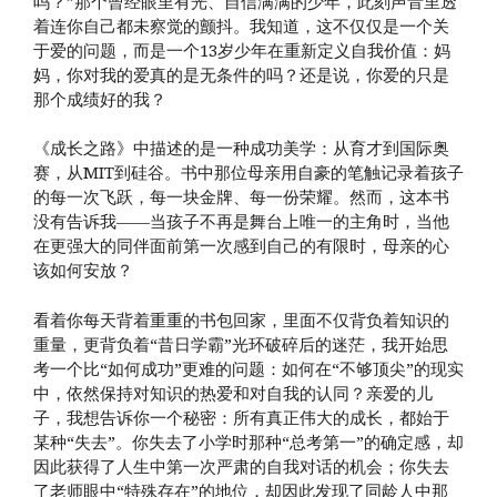
吗？”那个曾经眼里有光、自信满满的少年，此刻声音里透
着连你自己都未察觉的颤抖。我知道，这不仅仅是一个关
于爱的问题，而是一个13岁少年在重新定义自我价值：妈
妈，你对我的爱真的是无条件的吗？还是说，你爱的只是
那个成绩好的我？
《成长之路》中描述的是一种成功美学：从育才到国际奥
赛，从MIT到硅谷。书中那位母亲用自豪的笔触记录着孩子
的每一次飞跃，每一块金牌、每一份荣耀。然而，这本书
没有告诉我——当孩子不再是舞台上唯一的主角时，当他
在更强大的同伴面前第一次感到自己的有限时，母亲的心
该如何安放？
看着你每天背着重重的书包回家，里面不仅背负着知识的
重量，更背负着“昔日学霸”光环破碎后的迷茫，我开始思
考一个比“如何成功”更难的问题：如何在“不够顶尖”的现实
中，依然保持对知识的热爱和对自我的认同？亲爱的儿
子，我想告诉你一个秘密：所有真正伟大的成长，都始于
某种“失去”。你失去了小学时那种“总考第一”的确定感，却
因此获得了人生中第一次严肃的自我对话的机会；你失去
了老师眼中“特殊存在”的地位，却因此发现了同龄人中那