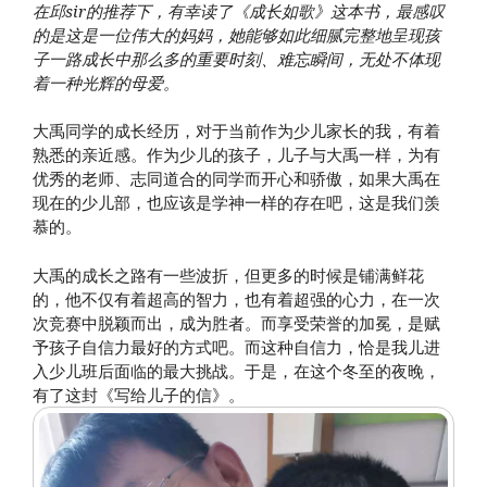
在邱sir的推荐下，有幸读了《成长如歌》这本书，最感叹
的是这是一位伟大的妈妈，她能够如此细腻完整地呈现孩
子一路成长中那么多的重要时刻、难忘瞬间，无处不体现
着一种光辉的母爱。
大禹同学的成长经历，对于当前作为少儿家长的我，有着
熟悉的亲近感。作为少儿的孩子，儿子与大禹一样，为有
优秀的老师、志同道合的同学而开心和骄傲，如果大禹在
现在的少儿部，也应该是学神一样的存在吧，这是我们羡
慕的。
大禹的成长之路有一些波折，但更多的时候是铺满鲜花
的，他不仅有着超高的智力，也有着超强的心力，在一次
次竞赛中脱颖而出，成为胜者。而享受荣誉的加冕，是赋
予孩子自信力最好的方式吧。而这种自信力，恰是我儿进
入少儿班后面临的最大挑战。于是，在这个冬至的夜晚，
有了这封《写给儿子的信》。