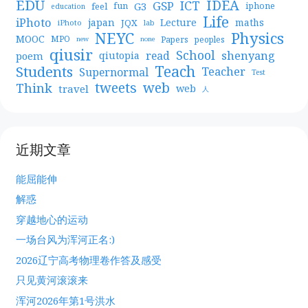
EDU
IDEA
ICT
GSP
G3
feel
fun
iphone
education
Life
iPhoto
japan
Lecture
maths
JQX
iPhoto
lab
NEYC
Physics
MOOC
MPO
Papers
peoples
new
none
qiusir
School
shenyang
read
poem
qiutopia
Teach
Students
Teacher
Supernormal
Test
web
tweets
Think
travel
web
人
近期文章
能屈能伸
解惑
穿越地心的运动
一场台风为浑河正名:)
2026辽宁高考物理卷作答及感受
只见黄河滚滚来
浑河2026年第1号洪水