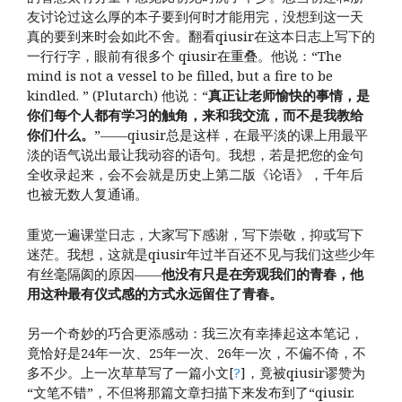
友讨论过这么厚的本子要到何时才能用完，没想到这一天
真的要到来时会如此不舍。翻看qiusir在这本日志上写下的
一行行字，眼前有很多个 qiusir在重叠。他说：“The
mind is not a vessel to be filled, but a fire to be
kindled. ” (Plutarch) 他说：“
真正让老师愉快的事情，是
你们每个人都有学习的触角，来和我交流，而不是我教给
你们什么。
”——qiusir总是这样，在最平淡的课上用最平
淡的语气说出最让我动容的语句。我想，若是把您的金句
全收录起来，会不会就是历史上第二版《论语》，千年后
也被无数人复通诵。
重览一遍课堂日志，大家写下感谢，写下崇敬，抑或写下
迷茫。我想，这就是qiusir年过半百还不见与我们这些少年
有丝毫隔阂的原因——
他没有只是在旁观我们的青春，他
用这种最有仪式感的方式永远留住了青春。
另一个奇妙的巧合更添感动：我三次有幸捧起这本笔记，
竟恰好是24年一次、25年一次、26年一次，不偏不倚，不
多不少。上一次草草写了一篇小文[
?
]，竟被qiusir谬赞为
“文笔不错”，不但将那篇文章扫描下来发布到了“qiusir.