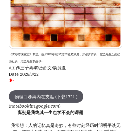
《求师得课堂志》节选。相片中间的是本文作者窦源夏，旁边女班长，窗边男生丘跑社
副社长，旁边男生常踢球···
#工作三十周年纪念
文/窦源夏
Date 2026/3/22
❥·
物理白卷與內在支點 (下载1721 )
(
notebooklm.google.com
)
——离别是我终其一生也学不会的课题
我常想：人的记忆真是奇妙，有些时刻经历时明明平淡无