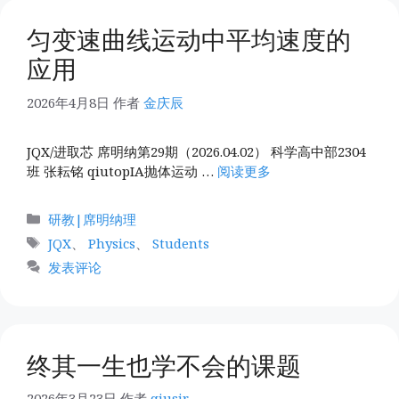
匀变速曲线运动中平均速度的
应用
2026年4月8日
作者
金庆辰
JQX/进取芯 席明纳第29期（2026.04.02） 科学高中部2304
班 张耘铭 qiutopIA抛体运动 …
阅读更多
分
研教|席明纳理
类
标
JQX
、
Physics
、
Students
签
发表评论
终其一生也学不会的课题
2026年3月23日
作者
qiusir