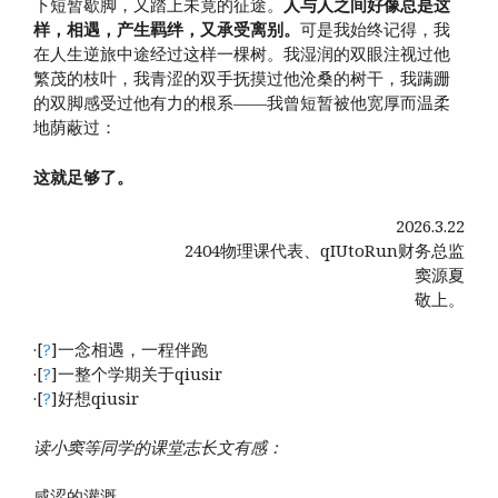
下短暂歇脚，又踏上未竟的征途。
人与人之间好像总是这
样，相遇，产生羁绊，又承受离别。
可是我始终记得，我
在人生逆旅中途经过这样一棵树。我湿润的双眼注视过他
繁茂的枝叶，我青涩的双手抚摸过他沧桑的树干，我蹒跚
的双脚感受过他有力的根系——我曾短暂被他宽厚而温柔
地荫蔽过：
这就足够了。
2026.3.22
2404物理课代表、qIUtoRun财务总监
窦源夏
敬上。
·[
?
]一念相遇，一程伴跑
·[
?
]一整个学期关于qiusir
·[
?
]好想qiusir
读小窦等同学的课堂志长文有感：
咸涩的灌溉