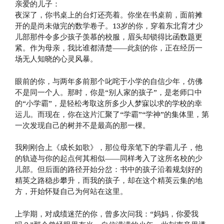
亲爱的儿子：
夜深了，你书桌上的台灯还亮着。你坐在书桌前，面前摊
开的是尚未做完的数学卷子。13岁的你，穿着东北育才少
儿部那件令多少孩子羡慕的校服，眉头却锁得比函数题更
紧。作为母亲，我比谁都清楚——此刻的你，正在经历一
场无人知晓的心灵风暴。
眼前的你，与两年多前那个叱咤于小学的自信少年，仿佛
不是同一个人。那时，你是“别人家的孩子”，是老师口中
的“小学霸”，是轻松考取这所多少人梦寐以求的学校的幸
运儿。而现在，你在这片汇聚了“学霸”“学神”的集体里，第
一次发现自己的树并不是最高的那一棵。
我刚刚合上《成长如歌》，那位母亲笔下的学霸儿子，他
的轨迹与你的起点何其相似——同样考入了这所名校的少
儿部。但后面的路径开始分岔：书中的孩子沿着规划好的
精英之路稳步攀升，而我的孩子，却在这个精英云集的地
方，开始怀疑自己为何站在这里。
上学期，对成绩迷茫的你，曾多次问我：“妈妈，你爱我