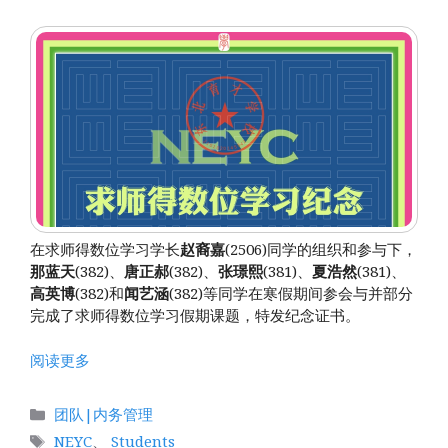
在求师得数位学习学长
赵裔嘉
(2506)同学的组织和参与下，
那蓝天
(382)、
唐正郝
(382)、
张璟熙
(381)、
夏浩然
(381)、
高英博
(382)和
闻艺涵
(382)等同学在寒假期间参会与并部分
完成了求师得数位学习假期课题，特发纪念证书。
阅读更多
分
团队|内务管理
类
标
NEYC
、
Students