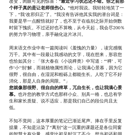
改变，肉眼可见的惊喜：“
最近学习状态还不错。你之前那
个样子真的是让老师很伤心。
”他对我说。我轻轻地笑了一
下，“我‘改邪归正’了。”我没有告诉他其实我的潜台词是：
我要是早一点醒悟就好了，也不至于在临别之际开始倒数
时留下愧疚。不过还好也不算晚，从今天起，我会尽200％
的努力学习物理，亲手融化这片冰川。
周末语文作业中有一篇阅读叫《羞愧的力量》，读完感慨
万千。其中有一段最让我感动的文字，现在想来，形容您
也恰如其分：「张大春在《小说稗类》中写道：“‘稗’，可
作‘小’‘别’解，而就植物属性而论，让我满心景慕，因为它
很野，很自由，在湿泥和粗砾上都能生长。人吃了它不好
消化，那是人自身的局限。”」
您就像那很野、很自由的稗草，兀自生长，也让我满心景
慕。
也许您的教学方式也那样小众、别具一格，也总有学
生和家长质疑、说不适应，那是我们自己的段位尚且太
低。
不知不觉间，这本厚重的笔记已渐近尾声。捧在手里反复
掂量，不知是沾染了“离别”这一沉重的课题还是各位同窗
的智慧太有分量，感觉比初见时沉了不少。想当初还和朋