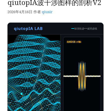
qiutopIA波干涉图样的剖析V2
2026年4月16日
作者
qiusir
qiutopIA LAB
加强轨迹
减弱虚线
连线剖面 (X轴)