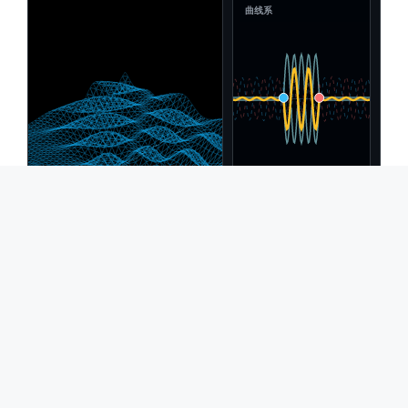
曲线系
中垂线剖面 (Z轴)