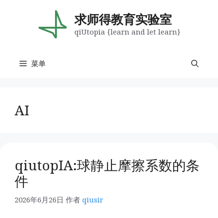
跳
至
求师得教育实验室
内
qiUtopia {learn and let learn}
容
菜单
AI
qiutopIA:球静止摩擦系数的条
件
2026年6月26日
作者
qiusir