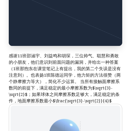
感谢11班邵涵宇、刘益鸣和胡琛，三位帅气、聪慧和勇敢
的小朋友，他们意识到前面问题的漏洞，并给出一种答案
（1班那煦东在课堂笔记上有提出，我的第二个失误是没有
注意到）。也表扬1班陈德运同学，他力矩的方法很赞（两
个静摩擦力等大），简化不少运算。 当所有接触面摩擦系
数同的前提下，满足稳定的最小摩擦系数为$\sqrt{3}-
\sqrt{2}$；如果球体之间摩擦系数足够大，满足稳定的条
件，地面摩擦系数最小$\frac{\sqrt{3}-\sqrt{2}}{4}$