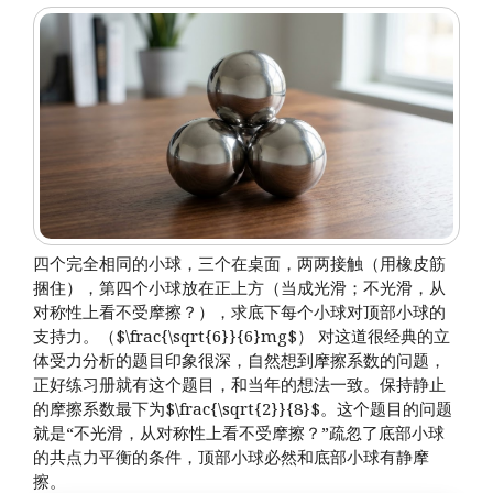
四个完全相同的小球，三个在桌面，两两接触（用橡皮筋
捆住），第四个小球放在正上方（当成光滑；不光滑，从
对称性上看不受摩擦？），求底下每个小球对顶部小球的
支持力。（$\frac{\sqrt{6}}{6}mg$） 对这道很经典的立
体受力分析的题目印象很深，自然想到摩擦系数的问题，
正好练习册就有这个题目，和当年的想法一致。保持静止
的摩擦系数最下为$\frac{\sqrt{2}}{8}$。这个题目的问题
就是“不光滑，从对称性上看不受摩擦？”疏忽了底部小球
的共点力平衡的条件，顶部小球必然和底部小球有静摩
擦。