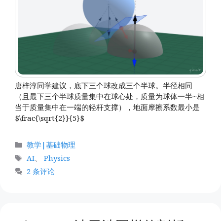
唐梓淳同学建议，底下三个球改成三个半球。半径相同
（且最下三个半球质量集中在球心处，质量为球体一半···相
当于质量集中在一端的轻杆支撑），地面摩擦系数最小是
$\frac{\sqrt{2}}{5}$
分
教学|基础物理
类
标
AI
、
Physics
签
2 条评论