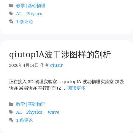
分
教学|基础物理
类
标
AI
、
Physics
签
1 条评论
qiutopIA波干涉图样的剖析
2026年4月14日
作者
qiusir
正在接入 3D 物理实验室… qiutopIA 波动物理实验室 加强
轨迹 减弱轨迹 平行剖面 (Z …
阅读更多
分
教学|基础物理
类
标
AI
、
Physics
、
wave
签
1 条评论