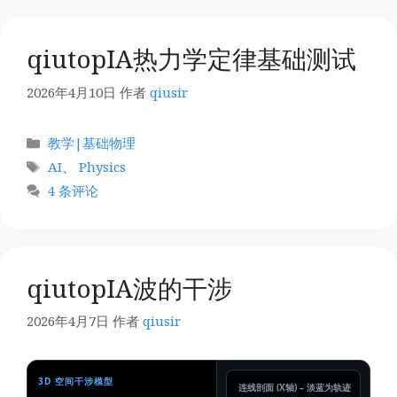
qiutopIA热力学定律基础测试
2026年4月10日
作者
qiusir
分
教学|基础物理
类
标
AI
、
Physics
签
4 条评论
qiutopIA波的干涉
2026年4月7日
作者
qiusir
3D 空间干涉模型
连线剖面 (X轴) – 淡蓝为轨迹