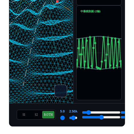
中垂线剖面 (Z轴)
5.0
2.50λ
S1
S2
BOTH