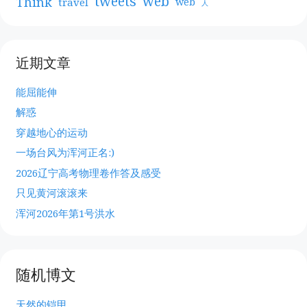
web
tweets
Think
travel
web
人
近期文章
能屈能伸
解惑
穿越地心的运动
一场台风为浑河正名:)
2026辽宁高考物理卷作答及感受
只见黄河滚滚来
浑河2026年第1号洪水
随机博文
天然的铠甲