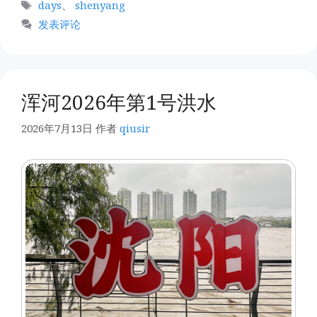
标
days
、
shenyang
签
发表评论
浑河2026年第1号洪水
2026年7月13日
作者
qiusir