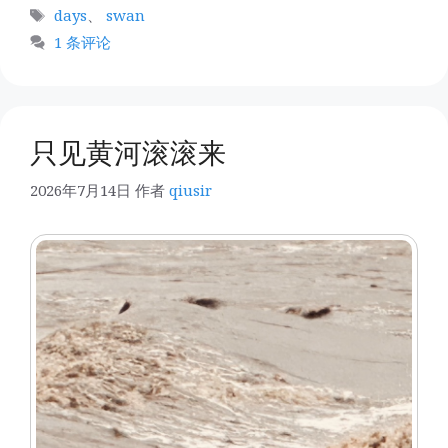
类
标
days
、
swan
签
1 条评论
只见黄河滚滚来
2026年7月14日
作者
qiusir