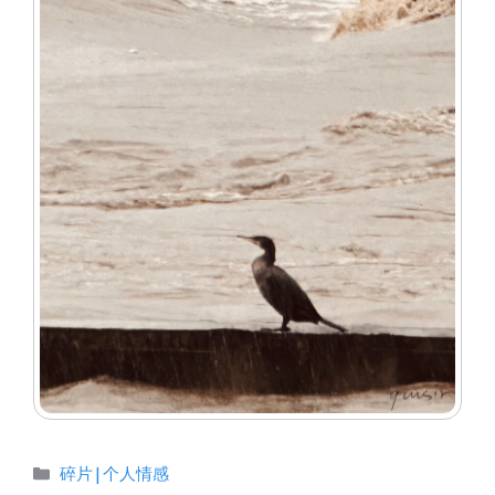
分
碎片|个人情感
类