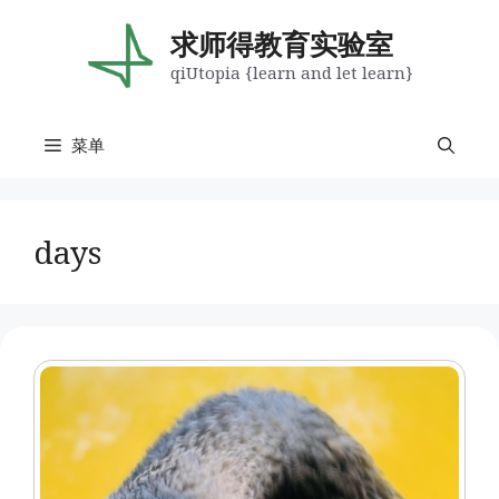
跳
至
求师得教育实验室
内
qiUtopia {learn and let learn}
容
菜单
days