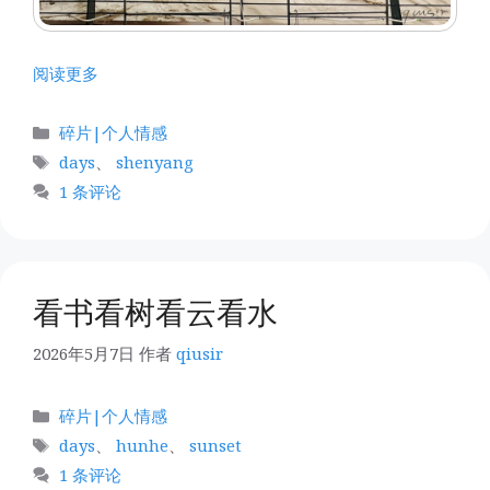
阅读更多
分
碎片|个人情感
类
标
days
、
shenyang
签
1 条评论
看书看树看云看水
2026年5月7日
作者
qiusir
分
碎片|个人情感
类
标
days
、
hunhe
、
sunset
签
1 条评论