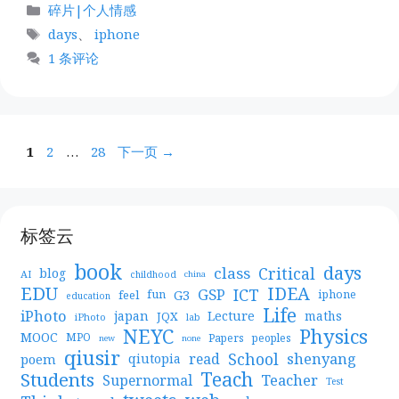
分
碎片|个人情感
类
标
days
、
iphone
签
1 条评论
页
页
页
1
2
…
28
下一页
→
面
面
面
标签云
book
days
Critical
class
blog
AI
childhood
china
EDU
IDEA
ICT
GSP
G3
feel
fun
iphone
education
Life
iPhoto
japan
Lecture
maths
JQX
iPhoto
lab
NEYC
Physics
MOOC
MPO
Papers
peoples
new
none
qiusir
School
shenyang
read
poem
qiutopia
Teach
Students
Teacher
Supernormal
Test