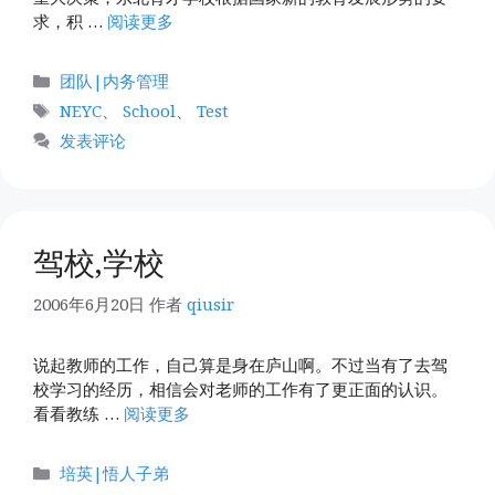
求，积 …
阅读更多
分
团队|内务管理
类
标
NEYC
、
School
、
Test
签
发表评论
驾校,学校
2006年6月20日
作者
qiusir
说起教师的工作，自己算是身在庐山啊。不过当有了去驾
校学习的经历，相信会对老师的工作有了更正面的认识。
看看教练 …
阅读更多
分
培英|悟人子弟
类