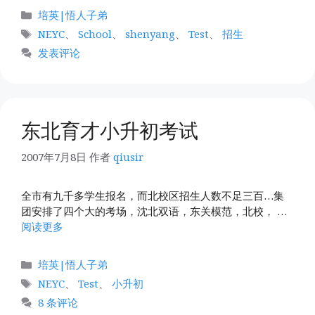
分
培英|悟人子弟
类
标
NEYC
、
School
、
shenyang
、
Test
、
招生
签
发表评论
东北育才小升初考试
2007年7月8日
作者
qiusir
全市有九千多学生报名，而北校区招生人数不足三百…集
团安排了四个大的考场，沈北双语，东关模范，北校， …
阅读更多
分
培英|悟人子弟
类
标
NEYC
、
Test
、
小升初
签
8 条评论