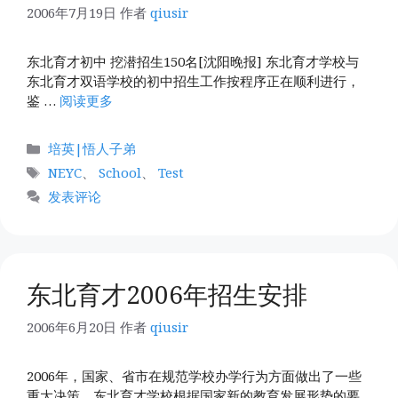
2006年7月19日
作者
qiusir
东北育才初中 挖潜招生150名[沈阳晚报] 东北育才学校与
东北育才双语学校的初中招生工作按程序正在顺利进行，
鉴 …
阅读更多
分
培英|悟人子弟
类
标
NEYC
、
School
、
Test
签
发表评论
东北育才2006年招生安排
2006年6月20日
作者
qiusir
2006年，国家、省市在规范学校办学行为方面做出了一些
重大决策，东北育才学校根据国家新的教育发展形势的要