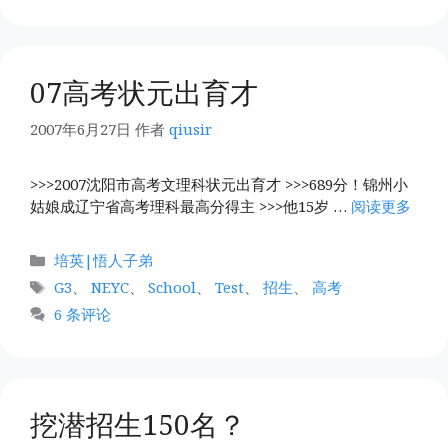
07高考状元出育才
2007年6月27日
作者
qiusir
>>>2007沈阳市高考文理科状元出育才 >>>689分！锦州小
姑娘成辽宁省高考理科最高分得主 >>>他15岁 …
阅读更多
分
培英|悟人子弟
类
标
G3
、
NEYC
、
School
、
Test
、
招生
、
高考
签
6 条评论
挖潜招生150名？