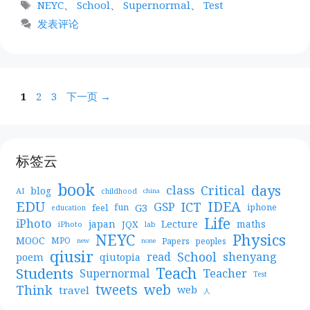
标
NEYC
、
School
、
Supernormal
、
Test
签
发表评论
页
页
页
1
2
3
下一页
→
面
面
面
标签云
book
days
Critical
class
blog
AI
childhood
china
EDU
IDEA
ICT
GSP
G3
feel
fun
iphone
education
Life
iPhoto
japan
Lecture
maths
JQX
iPhoto
lab
NEYC
Physics
MOOC
MPO
Papers
peoples
new
none
qiusir
School
shenyang
read
poem
qiutopia
Teach
Students
Teacher
Supernormal
Test
web
tweets
Think
travel
web
人