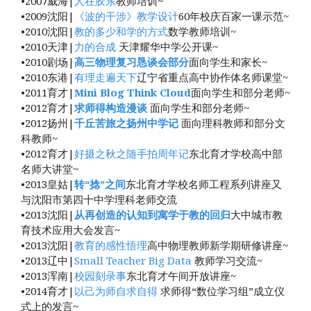
•2007威海|
人在胶东
教师培训~
•2009沈阳|
《波的干涉》教学设计
60年校庆百家一课示范~
•2010沈阳|
教的多少和学的方式
数学教师培训~
•2010天津|
力的合成
天津耀华中学公开课~
•2010剧场|
高三物理复习恳谈会部分
面向学生和家长~
•2010东港|
有理走遍天下
辽宁省重点高中协作体名师课堂~
•2011育才|
Mini Blog Think Cloud
面向学生和部分老师~
•2012育才|
求师得构造漫谈
面向学生和部分老师~
•2012扬州|
千丘苦旅之扬州中学记
面向理科教师和部分文
科教师~
•2012育才|
好摄之秋之随手拍周年记
东北育才学校高中部
名师大讲堂~
•2013皇姑|
转“捻”之间
东北育才学校名师工程系列讲座又
与沈阳市第四十中学理科老师交流
•2013沈阳|
从再创造的认知到寓学于教的回归
大中城市教
育技术应用大会发言~
•2013沈阳|
教育的感性悟理
高中物理教师新学期研修讲座~
•2013辽中|
Small Teacher Big Data
教师学习交流~
•2013浑南|
校园刻录事
东北育才午间开放讲座~
•2014育才|
以己为师自求自得
求师得“数位学习组”成立仪
式上的发言~