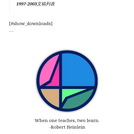
1997-2003
文稿列表
[#show_downloads]
…
When one teaches, two learn.
-Robert Heinlein