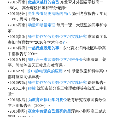
•2015浑南|
做越来越好的自己
东北育才外国语学校高一
150人、高金辉校长等和部分老师~
•2016扬州|
走出去看到更清晰的自己
扬州考察报告：学到
一些，思考了很多…
•2016浑南|
动量和动量定理
每周一课，大院里的同事和专
家…
•2016贵阳|
师生协作的假期数位学习实践研究
求师得团队
参加“教育数学”2016年学术年会
?
~
•2016科高|
一起做点没用的事~
东北育才浑南校区科学高
中部报告厅200+~
•2016五校|
知行合一求师得数位学习推介会
和李海妹、姜
平、郭莹等四天五校及市教育局~
•201627中|
§1.7静电现象的应用
27中录播教室和科学高中
部讲座室同课异构~
•2016教院|
师生协作的假期数位学习实践研究
课题报告~
•2016二中|
碰撞
沈阳市部分高三物理教师等在沈阳二中礼
堂~
•2016教院|
为教育正轨让学习复位
教育研究院求师得数位
学习组报告会（200+）~
•2016剧场|
夜空中你是自己最亮的星
浑南小剧场高三励志
演讲（400+）~