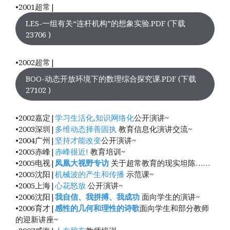
•2001超常|
LES-一组有关“连杆机构”的想象实验.PDF (下载
23706 )
•2002超常|
BOO-动态开放环境下的数理综合探究课.PDF (下载
27102 )
•2002嘉定|
学习生活化,知识网络化
公开演讲~
•2003深圳|
多维动态择善固执
教育信息化演讲交流~
•2004广州|
坚持才能改变
公开演讲~
•2005赤峰|
赤峰很近!
教育培训~
•2005电视|
凤凰大视野专访
关于超常教育的现实坦陈……
•2005沈阳|
机械波的产生和传播
示范课~
•2005上海|
心花怒放
公开演讲~
•2006沈阳|
我自信、我拼搏、我成功
面向学生的演讲~
•2006育才|
感性的几何和理性的诗歌
面向学生和部分教师
的迎新讲座~