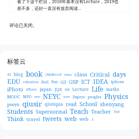
看了下这个栏目，2018年基本没有Lecture，2019也
差不多，还好一直没有放弃阅读…
评论已关闭。
标签云
book
days
Critical
class
blog
AI
childhood
china
EDU
IDEA
ICT
GSP
G3
feel
fun
iphone
education
Life
iPhoto
japan
Lecture
maths
JQX
iPhoto
lab
NEYC
Physics
MOOC
MPO
Papers
peoples
new
none
qiusir
School
shenyang
read
poem
qiutopia
Teach
Students
Teacher
Supernormal
Test
web
tweets
Think
travel
web
人