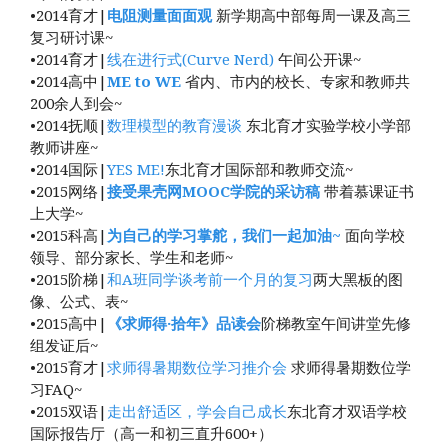
•2014育才|
电阻测量面面观
新学期高中部每周一课及高三
复习研讨课~
•2014育才|
线在进行式(Curve Nerd)
午间公开课~
•2014高中|
ME to WE
省内、市内的校长、专家和教师共
200余人到会~
•2014抚顺|
数理模型的教育漫谈
东北育才实验学校小学部
教师讲座~
•2014国际|
YES ME!
东北育才国际部和教师交流~
•2015网络|
接受果壳网MOOC学院的采访稿
带着慕课证书
上大学~
•2015科高|
为自己的学习掌舵，我们一起加油~
面向学校
领导、部分家长、学生和老师~
•2015阶梯|
和A班同学谈考前一个月的复习
两大黑板的图
像、公式、表~
•2015高中|
《求师得·拾年》品读会
阶梯教室午间讲堂先修
组发证后~
•2015育才|
求师得暑期数位学习推介会
求师得暑期数位学
习FAQ~
•2015双语|
走出舒适区，学会自己成长
东北育才双语学校
国际报告厅（高一和初三直升600+）