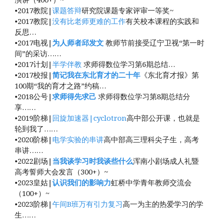
•2017教院|
课题答辩
研究院课题专家评审一等奖~
•2017教院|
没有比老师更难的工作
有关校本课程的实践和
反思…
•2017电视|
为人师者邱发文
教师节前接受辽宁卫视“第一时
间”的采访……
•2017计划|
半学伴教
求师得数位学习第6期总结…
•2017校报|
简记我在东北育才的二十年
《东北育才报》第
100期“我的育才之路”约稿…
•2018公号|
求师得先求己
求师得数位学习第8期总结分
享……
•2019阶梯|
回旋加速器|cyclotron
高中部公开课，也就是
轮到我了……
•2020阶梯|
电学实验的串讲
高中部高三理科尖子生，高考
串讲……
•2022剧场|
当我谈学习时我谈些什么
浑南小剧场成人礼暨
高考誓师大会发言（300+）~
•2023皇姑|
认识我们的影响力
虹桥中学青年教师交流会
（100+）~
•2023阶梯|
午间B班万有引力复习
高一为主的热爱学习的学
生……