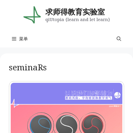
跳
至
求师得教育实验室
内
qiUtopia {learn and let learn}
容
菜单
seminaRs