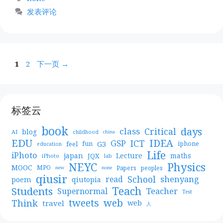
签
发表评论
页
页
1
2
下一页
→
面
面
标签云
book
days
Critical
class
blog
AI
childhood
china
EDU
IDEA
ICT
GSP
G3
feel
fun
iphone
education
Life
iPhoto
japan
Lecture
maths
JQX
iPhoto
lab
NEYC
Physics
MOOC
MPO
Papers
peoples
new
none
qiusir
School
shenyang
read
poem
qiutopia
Teach
Students
Teacher
Supernormal
Test
web
tweets
Think
travel
web
人