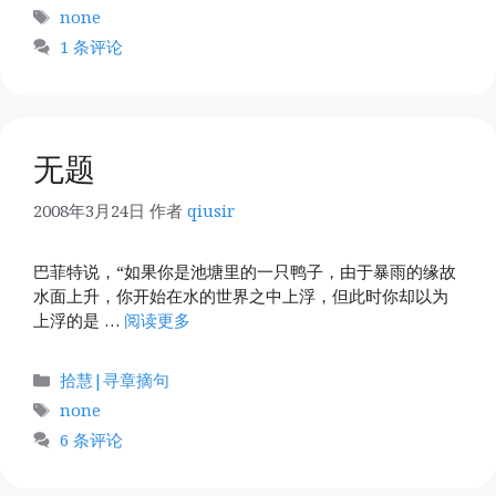
类
标
none
签
1 条评论
无题
2008年3月24日
作者
qiusir
巴菲特说，“如果你是池塘里的一只鸭子，由于暴雨的缘故
水面上升，你开始在水的世界之中上浮，但此时你却以为
上浮的是 …
阅读更多
分
拾慧|寻章摘句
类
标
none
签
6 条评论