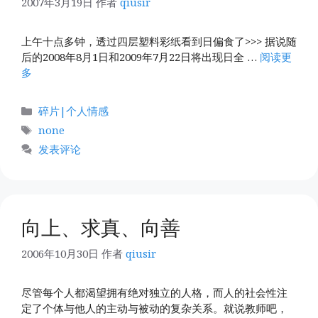
2007年3月19日
作者
qiusir
上午十点多钟，透过四层塑料彩纸看到日偏食了>>> 据说随
后的2008年8月1日和2009年7月22日将出现日全 …
阅读更
多
分
碎片|个人情感
类
标
none
签
发表评论
向上、求真、向善
2006年10月30日
作者
qiusir
尽管每个人都渴望拥有绝对独立的人格，而人的社会性注
定了个体与他人的主动与被动的复杂关系。就说教师吧，