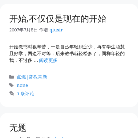
开始,不仅仅是现在的开始
2007年7月8日
作者
qiusir
开始教书时很辛苦，一是自己年轻积淀少，再有学生聪慧
且好学，两边不对等；后来教书就轻松多了，同样年轻的
我，不过多 …
阅读更多
分
点燃|常教常新
类
标
none
签
5 条评论
无题