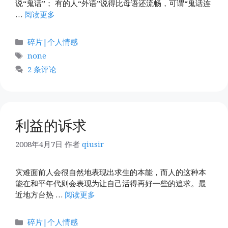
说“鬼话”； 有的人“外语”说得比母语还流畅，可谓“鬼话连
…
阅读更多
分
碎片|个人情感
类
标
none
签
2 条评论
利益的诉求
2008年4月7日
作者
qiusir
灾难面前人会很自然地表现出求生的本能，而人的这种本
能在和平年代则会表现为让自己活得再好一些的追求。最
近地方台热 …
阅读更多
分
碎片|个人情感