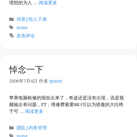
理想的为人 …
阅读更多
分
培英|悟人子弟
类
标
none
签
发表评论
悼念一下
2006年7月4日
作者
qiusir
苹果电脑检修的报告出来了，奇迹还是没有出现，说是视
频输出有问题，FT，维修费索要8K:(引以为骄傲的大白终
于可 …
阅读更多
分
团队|内务管理
类
标
none