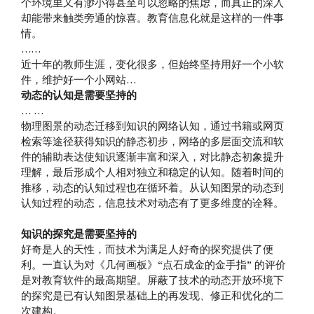
个环境里又有渺小得甚至可以忽略的焦虑，而真正的深入
却能带来触类旁通的惊喜。教育信息化就是这样的一件事
情。
……
近十年的教师生涯，变化很多，但始终坚持用好一个小软
件，维护好一个小网站…
动态的认知是需要坚持的
… …
物理图景的动态迁移到知识的网络认知，通过书籍或网页
检索等途径获得知识的静态初步，网络的多层面交流和软
件的辅助表达使知识逐渐丰富和深入，对比静态初象提升
理解，最后形成个人相对独立和稳定的认知。随着时间的
推移，动态的认知过程也在循环着。从认知图景的动态到
认知过程的动态，信息技术对动态有了更多维度的诠释。
知识的探究是需要坚持的
好奇是人的天性，而技术为满足人好奇的探究提供了便
利。一直认为对《几何画板》“点石成金的金手指” 的评价
是对教育软件的最高期望。屏蔽了技术的动态开放环境下
的探究是已有认知图景基础上的再发现、修正和优化的二
次建构。