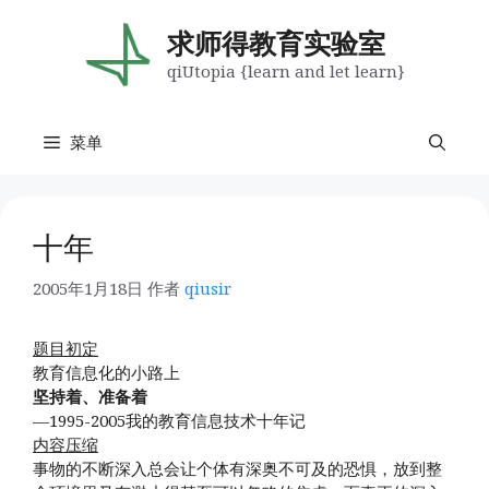
跳
至
求师得教育实验室
内
qiUtopia {learn and let learn}
容
菜单
十年
2005年1月18日
作者
qiusir
题目初定
教育信息化的小路上
坚持着、准备着
—1995-2005我的教育信息技术十年记
内容压缩
事物的不断深入总会让个体有深奥不可及的恐惧，放到整