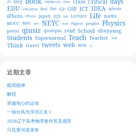
book
days
Critical
class
blog
AI
childhood
china
EDU
IDEA
ICT
GSP
G3
feel
fun
iphone
education
Life
iPhoto
japan
Lecture
maths
JQX
iPhoto
lab
NEYC
Physics
MOOC
MPO
Papers
peoples
new
none
qiusir
School
shenyang
read
poem
qiutopia
Teach
Students
Teacher
Supernormal
Test
web
tweets
Think
travel
web
人
近期文章
能屈能伸
解惑
穿越地心的运动
一场台风为浑河正名:)
2026辽宁高考物理卷作答及感受
只见黄河滚滚来