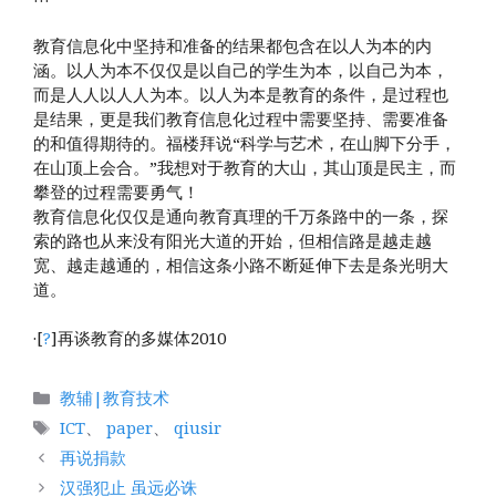
教育信息化中坚持和准备的结果都包含在以人为本的内
涵。以人为本不仅仅是以自己的学生为本，以自己为本，
而是人人以人人为本。以人为本是教育的条件，是过程也
是结果，更是我们教育信息化过程中需要坚持、需要准备
的和值得期待的。福楼拜说“科学与艺术，在山脚下分手，
在山顶上会合。”我想对于教育的大山，其山顶是民主，而
攀登的过程需要勇气！
教育信息化仅仅是通向教育真理的千万条路中的一条，探
索的路也从来没有阳光大道的开始，但相信路是越走越
宽、越走越通的，相信这条小路不断延伸下去是条光明大
道。
·[
?
]再谈教育的多媒体2010
分
教辅|教育技术
类
标
ICT
、
paper
、
qiusir
签
再说捐款
汉强犯止 虽远必诛