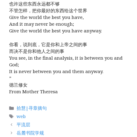
也许这些东西永远都不够
不管怎样，把你最好的东西给这个世界
Give the world the best you have,
And it may never be enough;
Give the world the best you have anyway.
你看，说到底，它是你和上帝之间的事
而决不是你和他人之间的事
You see, in the final analysis, it is between you and
God;
It is never between you and them anyway.
”
德兰修女
From Mother Theresa
分
拾慧|寻章摘句
类
标
web
签
平流层
岳麓书院学规