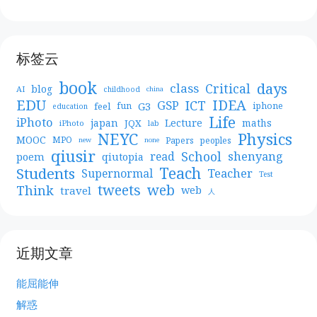
标签云
book
days
Critical
class
blog
AI
childhood
china
EDU
IDEA
ICT
GSP
G3
feel
fun
iphone
education
Life
iPhoto
japan
Lecture
maths
JQX
iPhoto
lab
NEYC
Physics
MOOC
MPO
Papers
peoples
new
none
qiusir
School
shenyang
read
poem
qiutopia
Teach
Students
Teacher
Supernormal
Test
web
tweets
Think
travel
web
人
近期文章
能屈能伸
解惑