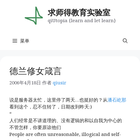
跳
至
求师得教育实验室
内
qiUtopia {learn and let learn}
容
菜单
德兰修女箴言
2006年4月18日
作者
qiusir
说是服务器太忙，这里停了两天…也挺好的？从
潘石屹那
看到这个，忍不住转了，日期改到昨天:)
“
人们经常是不讲道理的、没有逻辑的和以自我为中心的
不管怎样，你要原谅他们
People are often unreasonable, illogical and self-