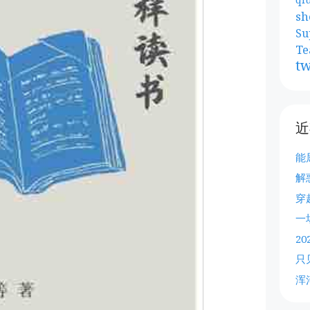
sh
Su
Te
tw
近
能
解
穿
一
2
只
浑