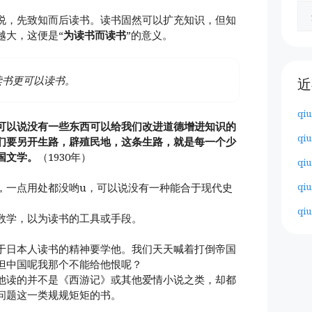
说，先致知而后读书。读书固然可以扩充知识，但知
越大，这便是“
为读书而读书
”的意义。
读书更可以读书。
近
qiu
可以说没有一些东西可以给我们改进道德增进知识的
qiu
们要另开生路，辟殖民地，这条生路，就是每一个少
国文学。
（1930年）
qiu
qiu
，一点用处都没哟u，可以说没有一种能合于现代史
qiu
数学，以为读书的工具或手段。
于日本人读书的精神要学他。我们天天喊着打倒帝国
但中国呢我那个不能给他恨呢？
他读的并不是《西游记》或其他爱情小说之类，却都
问题这一类规规矩矩的书。