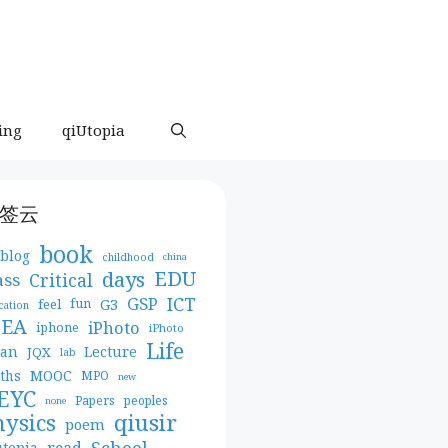
ing
qiUtopia
签云
book
blog
childhood
china
days
EDU
Critical
ass
ICT
GSP
G3
feel
fun
cation
DEA
iPhoto
iphone
iPhoto
Life
pan
Lecture
JQX
lab
MOOC
ths
MPO
new
EYC
Papers
peoples
none
qiusir
hysics
poem
School
read
utopia