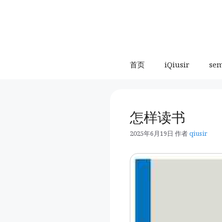
跳
至
内
容
首页
iQiusir
se
怎样读书
2025年6月19日
作者
qiusir