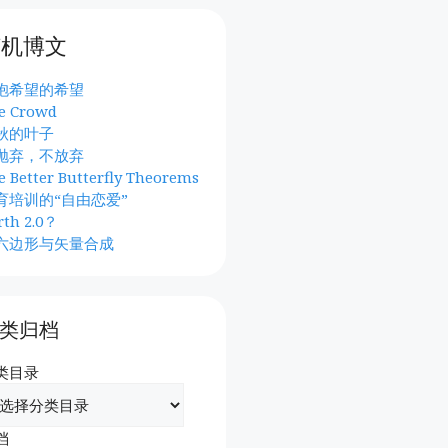
随机博文
抱希望的希望
e Crowd
秋的叶子
抛弃，不放弃
e Better Butterfly Theorems
育培训的“自由恋爱”
rth 2.0？
六边形与矢量合成
类归档
类目录
档