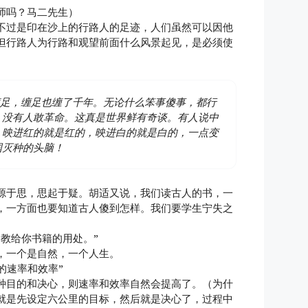
师吗？马二先生）
不过是印在沙上的行路人的足迹，人们虽然可以因他
但行路人为行路和观望前面什么风景起见，是必须使
不缠足，缠足也缠了千年。无论什么笨事傻事，都行
，没有人敢革命。这真是世界鲜有奇谈。有人说中
，映进红的就是红的，映进白的就是白的，一点变
国灭种的头脑！
源于思，思起于疑。胡适又说，我们读古人的书，一
，一方面也要知道古人傻到怎样。我们要学生宁失之
教给你书籍的用处。”
，一个是自然，一个人生。
的速率和效率”
种目的和决心，则速率和效率自然会提高了。（为什
就是先设定六公里的目标，然后就是决心了，过程中