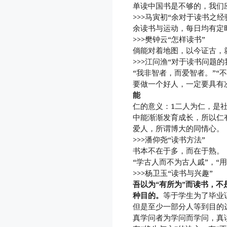
单读中国书是不够的，我们
>>>马寅初“余对于读书之经
余读书与运动，每日均有定
>>>樊钟云“怎样读书”
倘能对着地图，以今证古，
>>>江问渔“对于读书问题的
“我非智者，而爱智者。”“
要做一个好人，一定要具有
能
仁的意义：1二人为仁，是
中能渐渐发育成长，所以仁
爱人，所谓博大的同情心。
>>>潘仰尧“读书方法”
书本不在于多，而在于熟。
“学古人而不为古人戚”，“
>>>杨卫玉“读书与兴趣”
吾以为“有所为”而读书，
种目的。
等于学生为了毕业
但是至少一部分人等到目的
真学问者为学问而学问，真