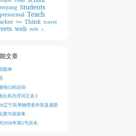
Students
enyang
Teach
pernormal
Think
acher
travel
Test
web
eets
web
人
期文章
屈能伸
惑
越地心的运动
场台风为浑河正名:)
026辽宁高考物理卷作答及感受
见黄河滚滚来
河2026年第1号洪水