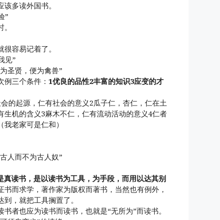
应该多读外国书。
验”
时。
就很容易记着了。
我见”
不为圣贤，便为禽兽”
次例三个条件：
1优良的品性2丰富的知识3应变的才
社会的起源，仁有社会的意义2瓜子仁，杏仁，仁在土
有生机的含义3麻木不仁，仁有流动活动的意义4仁者
（我老家可是仁和）
用古人而不为古人奴”
不是真读书，是以读书为工具，为手段，而用以达其别
证书而求学，著作家为版权而著书，当然也有例外，
达到，就把工具搁置了。
读书者也应为读书而读书，也就是“无所为”而读书。