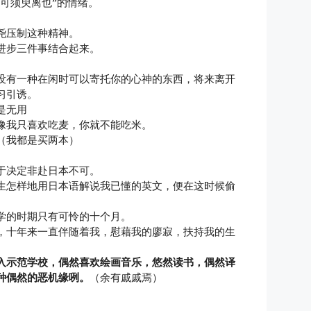
不可须臾离也”的情绪。
尧压制这种精神。
进步三件事结合起来。
没有一种在闲时可以寄托你的心神的东西，将来离开
习引诱。
是无用
像我只喜欢吃麦，你就不能吃米。
（我都是买两本）
于决定非赴日本不可。
生怎样地用日本语解说我已懂的英文，便在这时候偷
学的时期只有可怜的十个月。
，十年来一直伴随着我，慰藉我的廖寂，扶持我的生
入示范学校，偶然喜欢绘画音乐，悠然读书，偶然译
种偶然的恶机缘咧。
（余有戚戚焉）