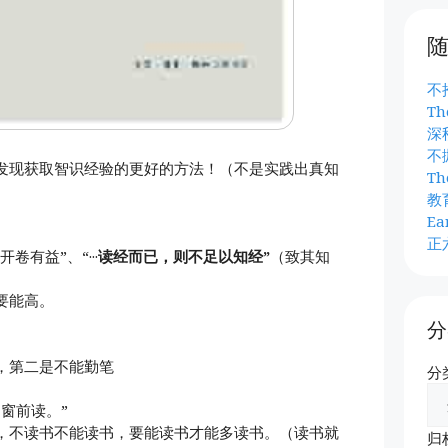
不
Th
深
不
发现获取智识经验的更好的方法！（不是实践出真知
Th
教
Ea
正
卷有益”、“···
读经而已，则不足以知经”
（致其知
要能高。
分
，第二是不能勤笔
分
窗前读。”
，不读书不能读书，要能读书才能多读书。（读书就
归