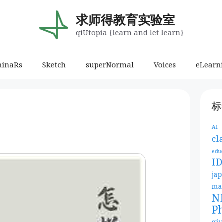
求师得教育实验室
qiUtopia {learn and let learn}
minaRs
Sketch
superNormal
Voices
eLearn
标
AI
cl
edu
I
ja
ma
N
P
qi