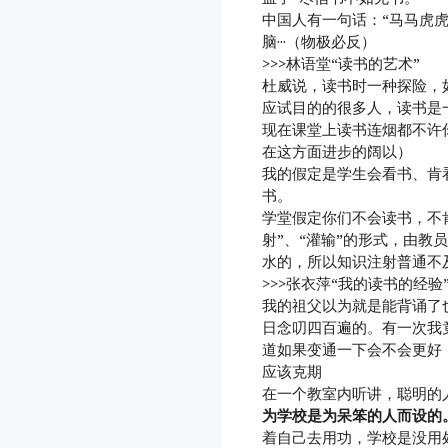
中国人有一句话：“马马虎虎
脑···（物极必反）
>>>林语堂“读书的艺术”
杜威说，读书时一种探险，
应试目的的很多人，读书是
现在课堂上读书连烟都不许
在这方面进步的阔以）
我的假定是学生会看书、肯
书。
学堂假定你们不会读书，不
射”、“灌输”的形式，由
水的，所以知识注射普通不
>>>张衣萍“我的读书的经验
我的祖父以为就是能背诵了
日念叨四百遍的。有一次我
道如果变通一下会不会更好
应该克期
在一个教室内听讲，聪明的
为学校是为呆笨的人而设的
着自己去用功，学校是没用