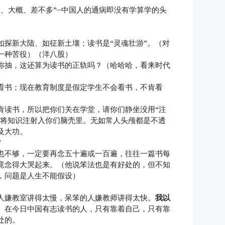
、大概、差不多”···中国人的通病即没有学算学的头
如探新大陆、如征新土壤；读书是“灵魂壮游”。（对
一种苦役）（洋八股）
你抽，这还算为读书的正轨吗？（哈哈哈，看来时代
看书；现在教育制度是假定学生不会看书，不肯看
肯读书，所以把你们关在学堂，请你们静坐没用“注
教员将知识注射入你们脑壳里。无如常人头颅都是不透
及大功。
”
也不够，一定要再念五十遍或一百遍，往往一篇书每
竟念得大哭起来。（他说笨法也是有好处的，但不知
，问题是人生不能假设）
人嫌教室讲得太慢，呆笨的人嫌教师讲得太快。
我以
。
在今日中国有志读书的人，只有靠着自己，只有靠
处的。