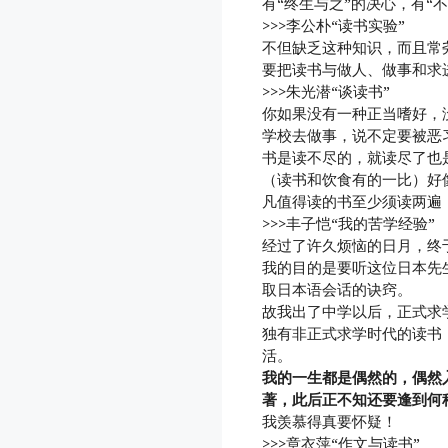
有“终生与之”的决心，有“
>>>李公朴“读书实验”
不但缺乏这种知识，而且常
要把读书与做人、做事和求
>>>朱光潜“谈读书”
你如果没有一种正当嗜好，
学校去做事，说不定要被恶
书是读不尽的，就读尽了也
（读书和饮食有的一比）好
凡值得读的书至少须读两遍
>>>丰子恺“我的苦学经验”
经过了许久烦恼的日月，终
我的目的是要听这位日本先
取日本语会话的诀窍。
故我出了中学以后，正式求
独有非正式求学时代的读书
活。
我的一生都是偶然的，偶然
著，此后正不知还要逢到何
我羡慕得真要怀疑！
>>>章衣萍“作文与读书”