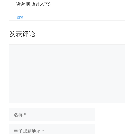
谢谢 啊,改过来了:)
回复
发表评论
评
论
名
称
电
子