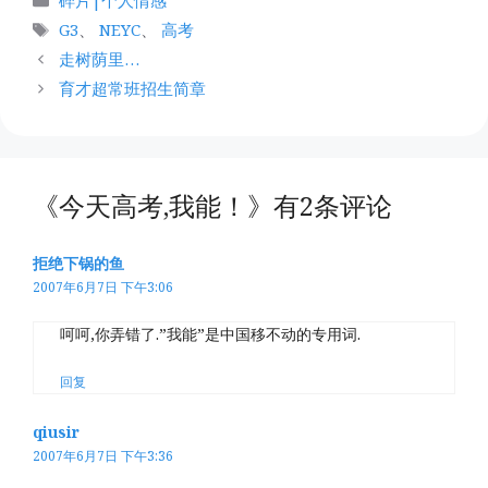
类
标
G3
、
NEYC
、
高考
签
走树荫里…
育才超常班招生简章
《今天高考,我能！》有2条评论
拒绝下锅的鱼
2007年6月7日 下午3:06
呵呵,你弄错了.”我能”是中国移不动的专用词.
回复
qiusir
2007年6月7日 下午3:36