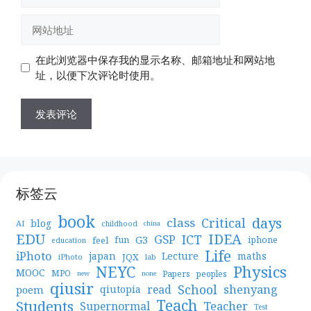
邮
网
箱
站
地
地
在此浏览器中保存我的显示名称、邮箱地址和网站地
址
址
址，以便下次评论时使用。
标签云
book
days
Critical
class
blog
AI
childhood
china
EDU
IDEA
ICT
GSP
G3
feel
fun
iphone
education
Life
iPhoto
japan
Lecture
maths
JQX
iPhoto
lab
NEYC
Physics
MOOC
MPO
Papers
peoples
new
none
qiusir
School
shenyang
read
poem
qiutopia
Teach
Students
Teacher
Supernormal
Test