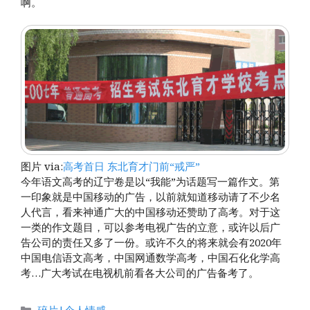
啊。
图片 via:
高考首日 东北育才门前“戒严”
今年语文高考的辽宁卷是以“我能”为话题写一篇作文。第
一印象就是中国移动的广告，以前就知道移动请了不少名
人代言，看来神通广大的中国移动还赞助了高考。对于这
一类的作文题目，可以参考电视广告的立意，或许以后广
告公司的责任又多了一份。或许不久的将来就会有2020年
中国电信语文高考，中国网通数学高考，中国石化化学高
考…广大考试在电视机前看各大公司的广告备考了。
分
碎片|个人情感