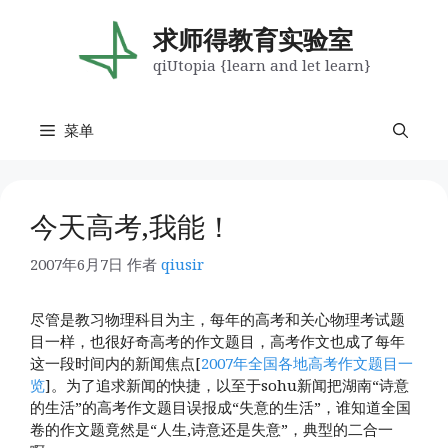
跳
至
求师得教育实验室
内
qiUtopia {learn and let learn}
容
菜单
今天高考,我能！
2007年6月7日
作者
qiusir
尽管是教习物理科目为主，每年的高考和关心物理考试题
目一样，也很好奇高考的作文题目，高考作文也成了每年
这一段时间内的新闻焦点[
2007年全国各地高考作文题目一
览
]。为了追求新闻的快捷，以至于sohu新闻把湖南“诗意
的生活”的高考作文题目误报成“失意的生活”，谁知道全国
卷的作文题竟然是“人生,诗意还是失意”，典型的二合一