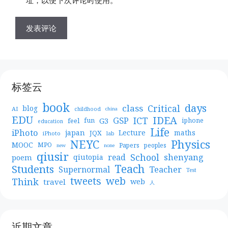
标签云
book
days
Critical
class
blog
AI
childhood
china
EDU
IDEA
ICT
GSP
G3
feel
fun
iphone
education
Life
iPhoto
japan
Lecture
maths
JQX
iPhoto
lab
NEYC
Physics
MOOC
MPO
Papers
peoples
new
none
qiusir
School
shenyang
read
poem
qiutopia
Teach
Students
Teacher
Supernormal
Test
web
tweets
Think
travel
web
人
近期文章