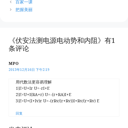
百家一课
把握美丽
《伏安法测电源电动势和内阻》有1
条评论
MPO
2013年12月16日 下午2:19
用代数法更容易理解
1\E=U+Ir U=-rI+E
2\E=U+I(RA+r) U=-(r+RA)I+E
3\E=U+(I+Iv)r U=-(rRv/(r+Rv))I+Rv/(r+Rv) E
回复