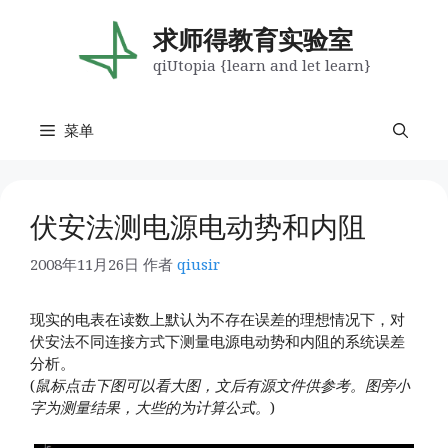
跳
至
求师得教育实验室
内
qiUtopia {learn and let learn}
容
菜单
伏安法测电源电动势和内阻
2008年11月26日
作者
qiusir
现实的电表在读数上默认为不存在误差的理想情况下，对
伏安法不同连接方式下测量电源电动势和内阻的系统误差
分析。
(
鼠标点击下图可以看大图，文后有源文件供参考。图旁小
字为测量结果，大些的为计算公式。
)