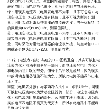
别为ERv/(r+Rv),E/r。测量的内阻偏小，相当于并联了电压
表的电阻，而电动势也偏小，相当于内阻与电压表分压。
绿：用现实电流表（电流表电阻不为零，且不可忽略）与
现实电压表（电压表电阻有限值，且不可视为断路）测
量，同时采取对滑动变阻器的电流表内接，与坐标轴U－I
的截距为ERv/(r+Rv),E/r。测量值同红。
蓝：用现实电流表（电流表电阻不为零，且不可忽略）与
现实电压表（电压表电阻有限值，且不可视为断路）测
量，同时采取对滑动变阻器的电流表外接，与坐标轴U－I
的截距分别为E,E/(r+RA)。测量值同紫。
PS.绿（电流表内接）与红的U－I图线重合，其实可以把电
流表内化为滑动变阻器的一部分，而电压表的电阻内化为
和电源内阻并联的部分。但绿中后半段是虚线，因为现实
中的滑动变阻器阻值不能为负，所以此电路不能调节出电
压为零。
而蓝（电流表外接）与紫两种方法中U－I图线重合，同理
可以把电压表内化为滑动变阻器的一部分，电流表电阻内
化为和电源内阻串联的部分。蓝的前半段为虚线，因为现
实的电压表电阻不能真为无穷大，所以在此电路中不能调
节到电流为零。