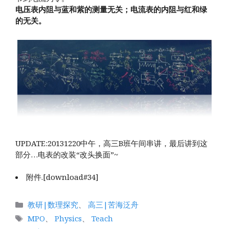
电压表内阻与蓝和紫的测量无关；电流表的内阻与红和绿
的无关。
UPDATE:20131220中午，高三B班午间串讲，最后讲到这
部分…电表的改装“改头换面”~
附件.[download#34]
分
教研|数理探究
、
高三|苦海泛舟
类
标
MPO
、
Physics
、
Teach
签